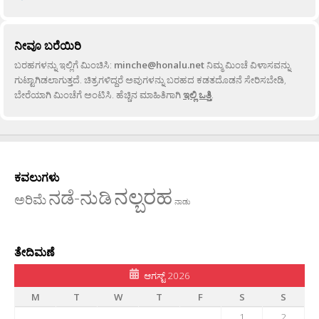
ನೀವೂ ಬರೆಯಿರಿ
ಬರಹಗಳನ್ನು ಇಲ್ಲಿಗೆ ಮಿಂಚಿಸಿ:
minche@honalu.net
ನಿಮ್ಮ ಮಿಂಚೆ ವಿಳಾಸವನ್ನು
ಗುಟ್ಟಾಗಿಡಲಾಗುತ್ತದೆ. ಚಿತ್ರಗಳಿದ್ದರೆ ಅವುಗಳನ್ನು ಬರಹದ ಕಡತದೊಡನೆ ಸೇರಿಸಬೇಡಿ,
ಬೇರೆಯಾಗಿ ಮಿಂಚೆಗೆ ಅಂಟಿಸಿ. ಹೆಚ್ಚಿನ ಮಾಹಿತಿಗಾಗಿ
ಇಲ್ಲಿ ಒತ್ತಿ
.
ಕವಲುಗಳು
ನಲ್ಬರಹ
ನಡೆ-ನುಡಿ
ಅರಿಮೆ
ನಾಡು
ತೇದಿಮಣೆ
ಆಗಸ್ಟ್ 2026
M
T
W
T
F
S
S
1
2