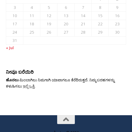
3
4
5
6
7
8
9
10
11
12
13
14
15
16
17
18
19
20
21
22
23
24
25
26
27
28
29
30
31
« Jul
ನೀವೂ ಬರೆಯಿರಿ
ಹೊನಲು
ಮಿಂಬಾಗಿಲು ನಿಮಗಾಗಿ ಯಾವಾಗಲೂ ತೆರೆದಿರುತ್ತದೆ. ನಿಮ್ಮ ಬರಹಗಳನ್ನು
ಕಳುಹಿಸಲು
ಇಲ್ಲಿ ಒತ್ತಿ
.