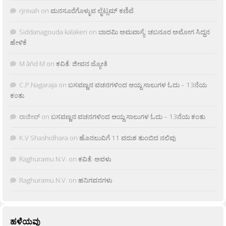
rjnivah
on
ಮನಸೂರೆಗೊಳ್ಳುವ ಲೈಟ್ಲಮ್ ಕಣಿವೆ
Siddanagouda kalakeri
on
ಬಾದಮಿ ಅಮವಾಸ್ಯೆ: ಚಬನೂರ ಅಮೋಗ ಸಿದ್ದನ
ಹೇಳಿಕೆ
M âñd M
on
ಕವಿತೆ: ಜೀವನ ಜ್ಯೋತಿ
C.P.Nagaraja
on
ಬಸವಣ್ಣನ ವಚನಗಳಿಂದ ಆಯ್ದ ಸಾಲುಗಳ ಓದು – 13ನೆಯ
ಕಂತು
ರಾಜೀವ್
on
ಬಸವಣ್ಣನ ವಚನಗಳಿಂದ ಆಯ್ದ ಸಾಲುಗಳ ಓದು – 13ನೆಯ ಕಂತು
K.V Shashidhara
on
ಹೊನಲುವಿಗೆ 11 ವರುಶ ತುಂಬಿದ ನಲಿವು
Raghuramu N.V.
on
ಕವಿತೆ: ಅವಳು
Raghuramu N.V.
on
ಹನಿಗವನಗಳು
ಹಳೆಯವು