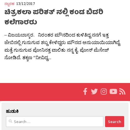
ನಲ್ಬರಹ
13/12/2017
ಚಿತ್ರಕಲಾ ಪರಿಶತ್ ನಲ್ಲಿ ಕಂಡ ಬಿದರಿ
ಕಲೆಗಾರರು
– ವಿಜಯಬಾಸ್ಕರ. ನಿರಂತರ ಮೌನದಿಂದ ಕುಳಿತಿದ್ದ ನನಗೆ ಇತ್ತ
ಜೇಬಿನಲ್ಲಿ ಗುನುಗುವ ಶಬ್ದ ಕೇಳಿದ್ದರು ಮೌನದ ಅನುಯಾಯಿಯಾಗಿದ್ದೆ.
ಮತ್ತೆ ಗುನುಗುವ ಪೋನಿನತ್ತ ವಾಲಿತು ನನ್ನ ಕೈ. ಪೋನ್ ಮೆಸೇಜ್
ನೋಡಿದೆ. ತಕ್ಶಣ “ನೀವಿದ್ದ...
ಹುಡುಕಿ
Search
for: