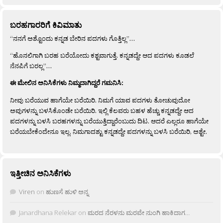
ಬರಹಗಾರರಿಗೆ ಕಿವಿಮಾತು
“ನನಗೆ ಅಶ್ಟೊಂದು ಕನ್ನಡ ಬೇರಿನ ಪದಗಳು ಗೊತ್ತಿಲ್ಲ”…
“ಹೊನಲಿಗಾಗಿ ಬರಹ ಬರೆಯೋದು ಕಶ್ಟವಾಗುತ್ತೆ. ಕನ್ನಡದ್ದೇ ಆದ ಪದಗಳು ಕೂಡಲೆ
ನೆನಪಿಗೆ ಬರಲ್ಲ”…
ಈ ಮೇಲಿನ ಅನಿಸಿಕೆಗಳು ನಿಮ್ಮದಾಗಿದ್ದರೆ ಗಮನಿಸಿ:
ನೀವು ಬರೆಯುವ ಹಾಗೆಯೇ ಬರೆಯಿರಿ. ನಿಮಗೆ ಯಾವ ಪದಗಳು ತೋಚುವುದೋ
ಅವುಗಳನ್ನು ಬಳಸಿಕೊಂಡೇ ಬರೆಯಿರಿ. ಇಲ್ಲಿ ಕೆಲವರು ಬಹಳ ಹೆಚ್ಚು ಕನ್ನಡದ್ದೇ ಆದ
ಪದಗಳನ್ನು ಬಳಸಿ ಬರಹಗಳನ್ನು ಬರೆಯುತ್ತಿದ್ದಾರೆಂಬುದು ದಿಟ. ಆದರೆ ಎಲ್ಲರೂ ಹಾಗೆಯೇ
ಬರೆಯಬೇಕೆಂದೇನೂ ಇಲ್ಲ. ನಿಮಗಾದಶ್ಟು ಕನ್ನಡದ್ದೇ ಪದಗಳನ್ನು ಬಳಸಿ ಬರೆಯಿರಿ, ಅಶ್ಟೇ.
ಇತ್ತೀಚಿನ ಅನಿಸಿಕೆಗಳು
Viren
on
ಹುಣಸೆ ಹುಳಿ ಅನ್ನ
Janardhana Relekar
on
ಮರದ ನೆರಳನು ಮರವೇ ನುಂಗಿ ಹಾಕಿದಾಗ…