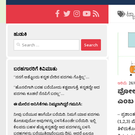
ಟ್ಯ
ಹುಡುಕಿ
Search
for:
ಬರಹಗಾರರಿಗೆ ಕಿವಿಮಾತು
“ನನಗೆ ಅಶ್ಟೊಂದು ಕನ್ನಡ ಬೇರಿನ ಪದಗಳು ಗೊತ್ತಿಲ್ಲ”…
ಅರಿಮೆ
26/
“ಹೊನಲಿಗಾಗಿ ಬರಹ ಬರೆಯೋದು ಕಶ್ಟವಾಗುತ್ತೆ. ಕನ್ನಡದ್ದೇ ಆದ
ವೋಲ್ಟ
ಪದಗಳು ಕೂಡಲೆ ನೆನಪಿಗೆ ಬರಲ್ಲ”…
ಎಂಬ 
ಈ ಮೇಲಿನ ಅನಿಸಿಕೆಗಳು ನಿಮ್ಮದಾಗಿದ್ದರೆ ಗಮನಿಸಿ:
– ಪ್ರಶಾಂ
ನೀವು ಬರೆಯುವ ಹಾಗೆಯೇ ಬರೆಯಿರಿ. ನಿಮಗೆ ಯಾವ ಪದಗಳು
ತೋಚುವುದೋ ಅವುಗಳನ್ನು ಬಳಸಿಕೊಂಡೇ ಬರೆಯಿರಿ. ಇಲ್ಲಿ
(1,2,3) 
ಕೆಲವರು ಬಹಳ ಹೆಚ್ಚು ಕನ್ನಡದ್ದೇ ಆದ ಪದಗಳನ್ನು ಬಳಸಿ
ತಿಳಿದುಕೊ
ಬರಹಗಳನ್ನು ಬರೆಯುತ್ತಿದ್ದಾರೆಂಬುದು ದಿಟ. ಆದರೆ ಎಲ್ಲರೂ