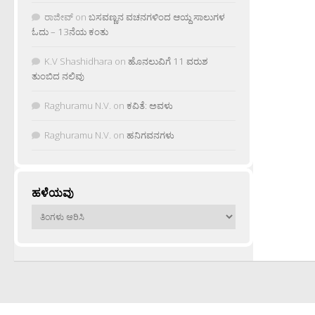
ರಾಜೀವ್
on
ಬಸವಣ್ಣನ ವಚನಗಳಿಂದ ಆಯ್ದ ಸಾಲುಗಳ
ಓದು – 13ನೆಯ ಕಂತು
K.V Shashidhara
on
ಹೊನಲುವಿಗೆ 11 ವರುಶ
ತುಂಬಿದ ನಲಿವು
Raghuramu N.V.
on
ಕವಿತೆ: ಅವಳು
Raghuramu N.V.
on
ಹನಿಗವನಗಳು
ಹಳೆಯವು
ಹಳೆಯವು