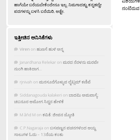
ವಿಶಯಗಳ ಜ
ಹಾಗೆಯೇ ಬರೆಯಬೇಕೆಂದೇನೂ ಇಲ್ಲ. ನಿಮಗಾದಶ್ಟು ಕನ್ನಡದ್ದೇ
ನಂಟಿರುವ ಮತ
ಪದಗಳನ್ನು ಬಳಸಿ ಬರೆಯಿರಿ, ಅಶ್ಟೇ.
ಇತ್ತೀಚಿನ ಅನಿಸಿಕೆಗಳು
Viren
on
ಹುಣಸೆ ಹುಳಿ ಅನ್ನ
Janardhana Relekar
on
ಮರದ ನೆರಳನು ಮರವೇ
ನುಂಗಿ ಹಾಕಿದಾಗ…
rjnivah
on
ಮನಸೂರೆಗೊಳ್ಳುವ ಲೈಟ್ಲಮ್ ಕಣಿವೆ
Siddanagouda kalakeri
on
ಬಾದಮಿ ಅಮವಾಸ್ಯೆ:
ಚಬನೂರ ಅಮೋಗ ಸಿದ್ದನ ಹೇಳಿಕೆ
M âñd M
on
ಕವಿತೆ: ಜೀವನ ಜ್ಯೋತಿ
C.P.Nagaraja
on
ಬಸವಣ್ಣನ ವಚನಗಳಿಂದ ಆಯ್ದ
ಸಾಲುಗಳ ಓದು – 13ನೆಯ ಕಂತು