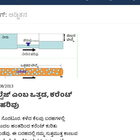
ಾಗ್:
ಅಡ್ಡಿತನ
08/2013
ೆಜ್ ಎಂಬ ಒತ್ತಡ, ಕರೆಂಟ್
ಹರಿವು
ತ ಸೊರಟೂರ. ಕಳೆದ ಕೆಲವು ಬರಹಗಳಲ್ಲಿ
ಮೊದಲ ಹಂತದಿಂದ ಕರೆಂಟ್ ಕುರಿತು
ಂಡೆವು. ಈ ಬರಹದಲ್ಲಿ ನಮ್ಮ ಸುತ್ತಮುತ್ತ ಕಾಣುವ