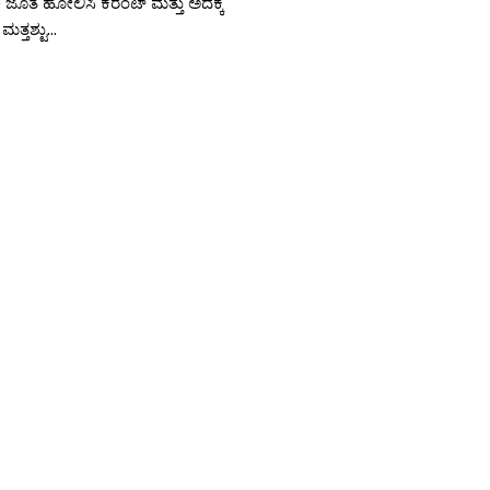
ೊತೆ ಹೋಲಿಸಿ ಕರೆಂಟ್ ಮತ್ತು ಅದಕ್ಕೆ
್ತಶ್ಟು...