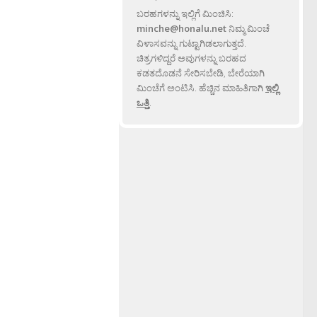
ಬರಹಗಳನ್ನು ಇಲ್ಲಿಗೆ ಮಿಂಚಿಸಿ:
minche@honalu.net
ನಿಮ್ಮ ಮಿಂಚೆ
ವಿಳಾಸವನ್ನು ಗುಟ್ಟಾಗಿಡಲಾಗುತ್ತದೆ.
ಚಿತ್ರಗಳಿದ್ದರೆ ಅವುಗಳನ್ನು ಬರಹದ
ಕಡತದೊಡನೆ ಸೇರಿಸಬೇಡಿ, ಬೇರೆಯಾಗಿ
ಮಿಂಚೆಗೆ ಅಂಟಿಸಿ. ಹೆಚ್ಚಿನ ಮಾಹಿತಿಗಾಗಿ
ಇಲ್ಲಿ
ಒತ್ತಿ
.