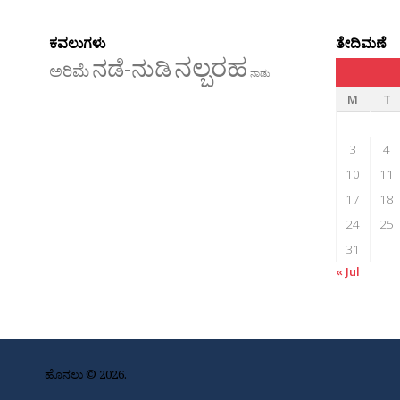
ಕವಲುಗಳು
ತೇದಿಮಣೆ
ನಲ್ಬರಹ
ನಡೆ-ನುಡಿ
ಅರಿಮೆ
ನಾಡು
M
T
3
4
10
11
17
18
24
25
31
« Jul
ಹೊನಲು © 2026.