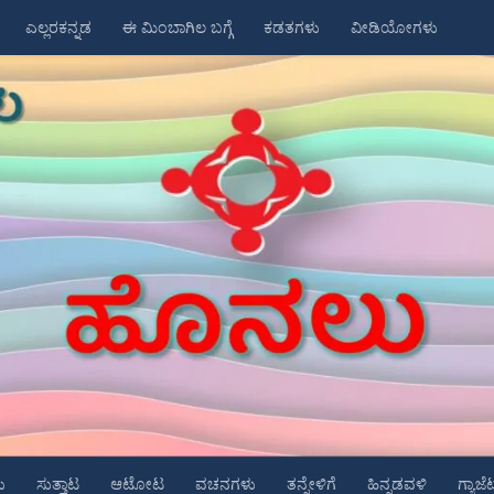
ಎಲ್ಲರಕನ್ನಡ
ಈ ಮಿಂಬಾಗಿಲ ಬಗ್ಗೆ
ಕಡತಗಳು
ವೀಡಿಯೋಗಳು
ು
ಸುತ್ತಾಟ
ಆಟೋಟ
ವಚನಗಳು
ತನ್ನೇಳಿಗೆ
ಹಿನ್ನಡವಳಿ
ಗ್ಯಾಜೆ