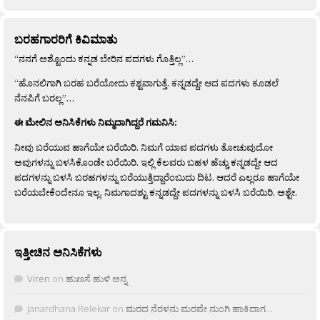
ಬರಹಗಾರರಿಗೆ ಕಿವಿಮಾತು
“ನನಗೆ ಅಶ್ಟೊಂದು ಕನ್ನಡ ಬೇರಿನ ಪದಗಳು ಗೊತ್ತಿಲ್ಲ”…
“ಹೊನಲಿಗಾಗಿ ಬರಹ ಬರೆಯೋದು ಕಶ್ಟವಾಗುತ್ತೆ. ಕನ್ನಡದ್ದೇ ಆದ ಪದಗಳು ಕೂಡಲೆ
ನೆನಪಿಗೆ ಬರಲ್ಲ”…
ಈ ಮೇಲಿನ ಅನಿಸಿಕೆಗಳು ನಿಮ್ಮದಾಗಿದ್ದರೆ ಗಮನಿಸಿ:
ನೀವು ಬರೆಯುವ ಹಾಗೆಯೇ ಬರೆಯಿರಿ. ನಿಮಗೆ ಯಾವ ಪದಗಳು ತೋಚುವುದೋ
ಅವುಗಳನ್ನು ಬಳಸಿಕೊಂಡೇ ಬರೆಯಿರಿ. ಇಲ್ಲಿ ಕೆಲವರು ಬಹಳ ಹೆಚ್ಚು ಕನ್ನಡದ್ದೇ ಆದ
ಪದಗಳನ್ನು ಬಳಸಿ ಬರಹಗಳನ್ನು ಬರೆಯುತ್ತಿದ್ದಾರೆಂಬುದು ದಿಟ. ಆದರೆ ಎಲ್ಲರೂ ಹಾಗೆಯೇ
ಬರೆಯಬೇಕೆಂದೇನೂ ಇಲ್ಲ. ನಿಮಗಾದಶ್ಟು ಕನ್ನಡದ್ದೇ ಪದಗಳನ್ನು ಬಳಸಿ ಬರೆಯಿರಿ, ಅಶ್ಟೇ.
ಇತ್ತೀಚಿನ ಅನಿಸಿಕೆಗಳು
Viren
on
ಹುಣಸೆ ಹುಳಿ ಅನ್ನ
Janardhana Relekar
on
ಮರದ ನೆರಳನು ಮರವೇ ನುಂಗಿ ಹಾಕಿದಾಗ…