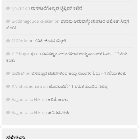
rjnivah
on
ಮನಸೂರೆಗೊಳ್ಳುವ ಲೈಟ್ಲಮ್ ಕಣಿವೆ
Siddanagouda kalakeri
on
ಬಾದಮಿ ಅಮವಾಸ್ಯೆ: ಚಬನೂರ ಅಮೋಗ ಸಿದ್ದನ
ಹೇಳಿಕೆ
M âñd M
on
ಕವಿತೆ: ಜೀವನ ಜ್ಯೋತಿ
C.P.Nagaraja
on
ಬಸವಣ್ಣನ ವಚನಗಳಿಂದ ಆಯ್ದ ಸಾಲುಗಳ ಓದು – 13ನೆಯ
ಕಂತು
ರಾಜೀವ್
on
ಬಸವಣ್ಣನ ವಚನಗಳಿಂದ ಆಯ್ದ ಸಾಲುಗಳ ಓದು – 13ನೆಯ ಕಂತು
K.V Shashidhara
on
ಹೊನಲುವಿಗೆ 11 ವರುಶ ತುಂಬಿದ ನಲಿವು
Raghuramu N.V.
on
ಕವಿತೆ: ಅವಳು
Raghuramu N.V.
on
ಹನಿಗವನಗಳು
ಹಳೆಯವು