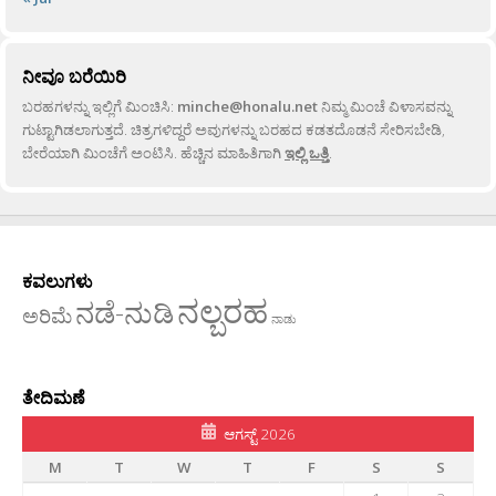
ನೀವೂ ಬರೆಯಿರಿ
ಬರಹಗಳನ್ನು ಇಲ್ಲಿಗೆ ಮಿಂಚಿಸಿ:
minche@honalu.net
ನಿಮ್ಮ ಮಿಂಚೆ ವಿಳಾಸವನ್ನು
ಗುಟ್ಟಾಗಿಡಲಾಗುತ್ತದೆ. ಚಿತ್ರಗಳಿದ್ದರೆ ಅವುಗಳನ್ನು ಬರಹದ ಕಡತದೊಡನೆ ಸೇರಿಸಬೇಡಿ,
ಬೇರೆಯಾಗಿ ಮಿಂಚೆಗೆ ಅಂಟಿಸಿ. ಹೆಚ್ಚಿನ ಮಾಹಿತಿಗಾಗಿ
ಇಲ್ಲಿ ಒತ್ತಿ
.
ಕವಲುಗಳು
ನಲ್ಬರಹ
ನಡೆ-ನುಡಿ
ಅರಿಮೆ
ನಾಡು
ತೇದಿಮಣೆ
ಆಗಸ್ಟ್ 2026
M
T
W
T
F
S
S