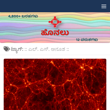
Skip to content
ಟ್ಯಾಗ್:
:: ಎಲ್. ಎಸ್. ಅನೂಶ ::