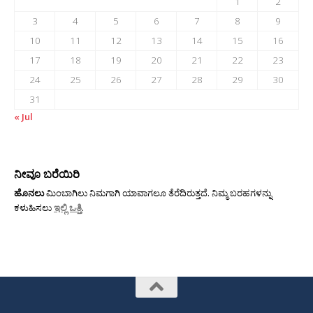
1
2
3
4
5
6
7
8
9
10
11
12
13
14
15
16
17
18
19
20
21
22
23
24
25
26
27
28
29
30
31
« Jul
ನೀವೂ ಬರೆಯಿರಿ
ಹೊನಲು
ಮಿಂಬಾಗಿಲು ನಿಮಗಾಗಿ ಯಾವಾಗಲೂ ತೆರೆದಿರುತ್ತದೆ. ನಿಮ್ಮ ಬರಹಗಳನ್ನು
ಕಳುಹಿಸಲು
ಇಲ್ಲಿ ಒತ್ತಿ
.