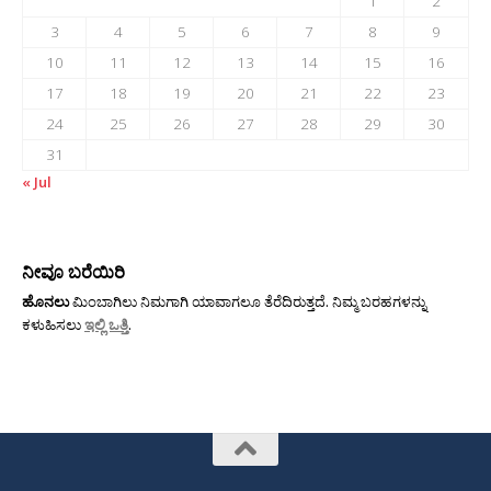
1
2
3
4
5
6
7
8
9
10
11
12
13
14
15
16
17
18
19
20
21
22
23
24
25
26
27
28
29
30
31
« Jul
ನೀವೂ ಬರೆಯಿರಿ
ಹೊನಲು
ಮಿಂಬಾಗಿಲು ನಿಮಗಾಗಿ ಯಾವಾಗಲೂ ತೆರೆದಿರುತ್ತದೆ. ನಿಮ್ಮ ಬರಹಗಳನ್ನು
ಕಳುಹಿಸಲು
ಇಲ್ಲಿ ಒತ್ತಿ
.