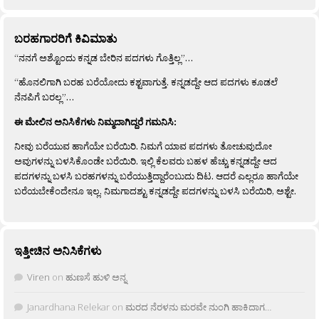
ಬರಹಗಾರರಿಗೆ ಕಿವಿಮಾತು
“ನನಗೆ ಅಶ್ಟೊಂದು ಕನ್ನಡ ಬೇರಿನ ಪದಗಳು ಗೊತ್ತಿಲ್ಲ”…
“ಹೊನಲಿಗಾಗಿ ಬರಹ ಬರೆಯೋದು ಕಶ್ಟವಾಗುತ್ತೆ. ಕನ್ನಡದ್ದೇ ಆದ ಪದಗಳು ಕೂಡಲೆ
ನೆನಪಿಗೆ ಬರಲ್ಲ”…
ಈ ಮೇಲಿನ ಅನಿಸಿಕೆಗಳು ನಿಮ್ಮದಾಗಿದ್ದರೆ ಗಮನಿಸಿ:
ನೀವು ಬರೆಯುವ ಹಾಗೆಯೇ ಬರೆಯಿರಿ. ನಿಮಗೆ ಯಾವ ಪದಗಳು ತೋಚುವುದೋ
ಅವುಗಳನ್ನು ಬಳಸಿಕೊಂಡೇ ಬರೆಯಿರಿ. ಇಲ್ಲಿ ಕೆಲವರು ಬಹಳ ಹೆಚ್ಚು ಕನ್ನಡದ್ದೇ ಆದ
ಪದಗಳನ್ನು ಬಳಸಿ ಬರಹಗಳನ್ನು ಬರೆಯುತ್ತಿದ್ದಾರೆಂಬುದು ದಿಟ. ಆದರೆ ಎಲ್ಲರೂ ಹಾಗೆಯೇ
ಬರೆಯಬೇಕೆಂದೇನೂ ಇಲ್ಲ. ನಿಮಗಾದಶ್ಟು ಕನ್ನಡದ್ದೇ ಪದಗಳನ್ನು ಬಳಸಿ ಬರೆಯಿರಿ, ಅಶ್ಟೇ.
ಇತ್ತೀಚಿನ ಅನಿಸಿಕೆಗಳು
Viren
on
ಹುಣಸೆ ಹುಳಿ ಅನ್ನ
Janardhana Relekar
on
ಮರದ ನೆರಳನು ಮರವೇ ನುಂಗಿ ಹಾಕಿದಾಗ…