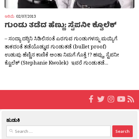
ಅರಿಮೆ
02/07/2013
ಗುಂಡು ತಡೆದ ಹೆಣ್ಣು: ಸ್ಟೆಪನೀ ಕ್ವೊಲೆಕ್
– ಸಂದ್ಯಾ ದರ‍್ಶಿನಿ ಸಿಡಿಲಿನಂತೆ ಎರಗುವ ಗುಂಡುಗಳನ್ನು ಮಯ್ಯಿಗೆ
ತಾಕದಂತೆ ತಡೆಯೊಡ್ಡುವ ಗುಂಡುತಡೆ (bullet proof)
ಉಡುಪು ಹೆಣ್ಣಿನ ಕಾಣಿಕೆ ಅಂತಾ ನಿಮಗೆ ಗೊತ್ತೆ !? ಹವ್ದು, ಸ್ಟೆಪನೀ
ಕ್ವೊಲೆಕ್ (Stephanie Kwolek) ಇವರೆ ಗುಂಡುತಡೆ...
ಹುಡುಕಿ
Search
for: