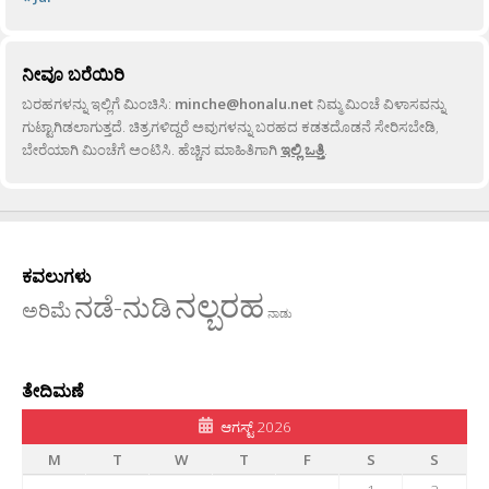
ನೀವೂ ಬರೆಯಿರಿ
ಬರಹಗಳನ್ನು ಇಲ್ಲಿಗೆ ಮಿಂಚಿಸಿ:
minche@honalu.net
ನಿಮ್ಮ ಮಿಂಚೆ ವಿಳಾಸವನ್ನು
ಗುಟ್ಟಾಗಿಡಲಾಗುತ್ತದೆ. ಚಿತ್ರಗಳಿದ್ದರೆ ಅವುಗಳನ್ನು ಬರಹದ ಕಡತದೊಡನೆ ಸೇರಿಸಬೇಡಿ,
ಬೇರೆಯಾಗಿ ಮಿಂಚೆಗೆ ಅಂಟಿಸಿ. ಹೆಚ್ಚಿನ ಮಾಹಿತಿಗಾಗಿ
ಇಲ್ಲಿ ಒತ್ತಿ
.
ಕವಲುಗಳು
ನಲ್ಬರಹ
ನಡೆ-ನುಡಿ
ಅರಿಮೆ
ನಾಡು
ತೇದಿಮಣೆ
ಆಗಸ್ಟ್ 2026
M
T
W
T
F
S
S