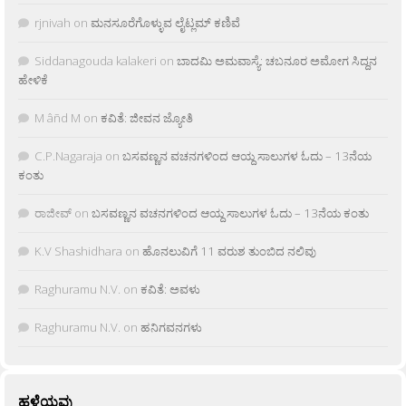
rjnivah
on
ಮನಸೂರೆಗೊಳ್ಳುವ ಲೈಟ್ಲಮ್ ಕಣಿವೆ
Siddanagouda kalakeri
on
ಬಾದಮಿ ಅಮವಾಸ್ಯೆ: ಚಬನೂರ ಅಮೋಗ ಸಿದ್ದನ
ಹೇಳಿಕೆ
M âñd M
on
ಕವಿತೆ: ಜೀವನ ಜ್ಯೋತಿ
C.P.Nagaraja
on
ಬಸವಣ್ಣನ ವಚನಗಳಿಂದ ಆಯ್ದ ಸಾಲುಗಳ ಓದು – 13ನೆಯ
ಕಂತು
ರಾಜೀವ್
on
ಬಸವಣ್ಣನ ವಚನಗಳಿಂದ ಆಯ್ದ ಸಾಲುಗಳ ಓದು – 13ನೆಯ ಕಂತು
K.V Shashidhara
on
ಹೊನಲುವಿಗೆ 11 ವರುಶ ತುಂಬಿದ ನಲಿವು
Raghuramu N.V.
on
ಕವಿತೆ: ಅವಳು
Raghuramu N.V.
on
ಹನಿಗವನಗಳು
ಹಳೆಯವು