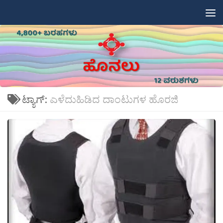
Skip to content
ಟ್ಯಾಗ್:
ಎಳೆದುಹಿಡಿದ ದಾಂಟುಗಳ ಹೊರಜಿ