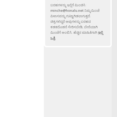
ಬರಹಗಳನ್ನು ಇಲ್ಲಿಗೆ ಮಿಂಚಿಸಿ:
minche@honalu.net
ನಿಮ್ಮ ಮಿಂಚೆ
ವಿಳಾಸವನ್ನು ಗುಟ್ಟಾಗಿಡಲಾಗುತ್ತದೆ.
ಚಿತ್ರಗಳಿದ್ದರೆ ಅವುಗಳನ್ನು ಬರಹದ
ಕಡತದೊಡನೆ ಸೇರಿಸಬೇಡಿ, ಬೇರೆಯಾಗಿ
ಮಿಂಚೆಗೆ ಅಂಟಿಸಿ. ಹೆಚ್ಚಿನ ಮಾಹಿತಿಗಾಗಿ
ಇಲ್ಲಿ
ಒತ್ತಿ
.