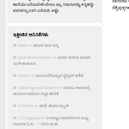
ಬಾನರಿಮೆ 
ಹಾಗೆಯೇ ಬರೆಯಬೇಕೆಂದೇನೂ ಇಲ್ಲ. ನಿಮಗಾದಶ್ಟು ಕನ್ನಡದ್ದೇ
ರೆಕ್ಕೆಪುಕ್
ಪದಗಳನ್ನು ಬಳಸಿ ಬರೆಯಿರಿ, ಅಶ್ಟೇ.
ಇತ್ತೀಚಿನ ಅನಿಸಿಕೆಗಳು
Viren
on
ಹುಣಸೆ ಹುಳಿ ಅನ್ನ
Janardhana Relekar
on
ಮರದ ನೆರಳನು ಮರವೇ
ನುಂಗಿ ಹಾಕಿದಾಗ…
rjnivah
on
ಮನಸೂರೆಗೊಳ್ಳುವ ಲೈಟ್ಲಮ್ ಕಣಿವೆ
Siddanagouda kalakeri
on
ಬಾದಮಿ ಅಮವಾಸ್ಯೆ:
ಚಬನೂರ ಅಮೋಗ ಸಿದ್ದನ ಹೇಳಿಕೆ
M âñd M
on
ಕವಿತೆ: ಜೀವನ ಜ್ಯೋತಿ
C.P.Nagaraja
on
ಬಸವಣ್ಣನ ವಚನಗಳಿಂದ ಆಯ್ದ
ಸಾಲುಗಳ ಓದು – 13ನೆಯ ಕಂತು