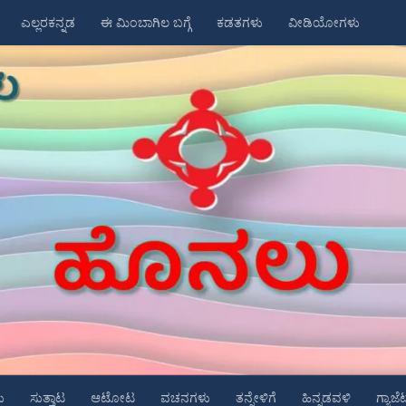
ಎಲ್ಲರಕನ್ನಡ
ಈ ಮಿಂಬಾಗಿಲ ಬಗ್ಗೆ
ಕಡತಗಳು
ವೀಡಿಯೋಗಳು
ು
ಸುತ್ತಾಟ
ಆಟೋಟ
ವಚನಗಳು
ತನ್ನೇಳಿಗೆ
ಹಿನ್ನಡವಳಿ
ಗ್ಯಾಜೆ