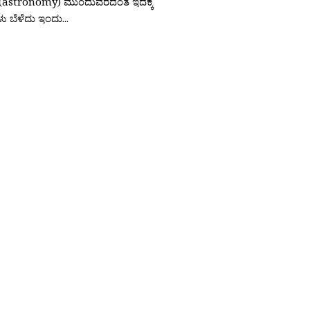
(astronomy) ಮುಂದುವರೆದಂತೆ ಇದಕ್ಕೆ
ಕಗಳು ಬೆಳೆದು ಇಂದು...