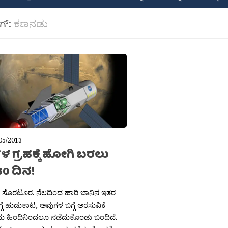
ಾಗ್:
ಕಣನಡು
05/2013
 ಗ್ರಹಕ್ಕೆ ಹೋಗಿ ಬರಲು
0 ದಿನ!
ತ ಸೊರಟೂರ. ನೆಲದಿಂದ ಹಾರಿ ಬಾನಿನ ಇತರ
್ಗೆ ಹುಡುಕಾಟ, ಅವುಗಳ ಬಗ್ಗೆ ಅರಸುವಿಕೆ
ು ಹಿಂದಿನಿಂದಲೂ ನಡೆದುಕೊಂಡು ಬಂದಿದೆ.