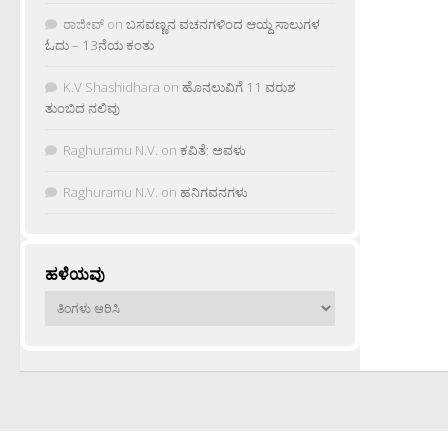
ರಾಜೀವ್
on
ಬಸವಣ್ಣನ ವಚನಗಳಿಂದ ಆಯ್ದ ಸಾಲುಗಳ
ಓದು – 13ನೆಯ ಕಂತು
K.V Shashidhara
on
ಹೊನಲುವಿಗೆ 11 ವರುಶ
ತುಂಬಿದ ನಲಿವು
Raghuramu N.V.
on
ಕವಿತೆ: ಅವಳು
Raghuramu N.V.
on
ಹನಿಗವನಗಳು
ಹಳೆಯವು
ಹಳೆಯವು