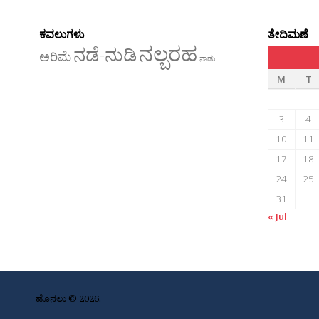
ಕವಲುಗಳು
ತೇದಿಮಣೆ
ನಲ್ಬರಹ
ನಡೆ-ನುಡಿ
ಅರಿಮೆ
ನಾಡು
M
T
3
4
10
11
17
18
24
25
31
« Jul
ಹೊನಲು © 2026.