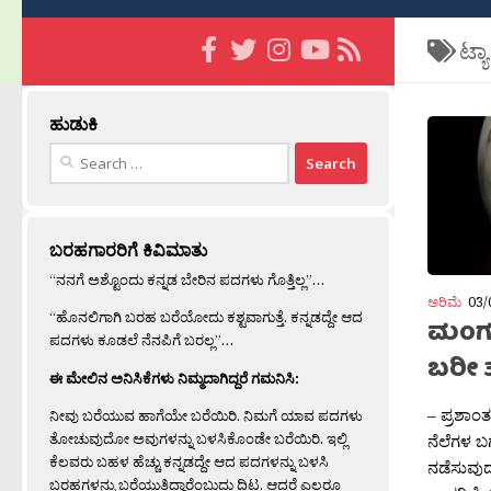
ಟ್ಯ
ಹುಡುಕಿ
Search
for:
ಬರಹಗಾರರಿಗೆ ಕಿವಿಮಾತು
“ನನಗೆ ಅಶ್ಟೊಂದು ಕನ್ನಡ ಬೇರಿನ ಪದಗಳು ಗೊತ್ತಿಲ್ಲ”…
ಅರಿಮೆ
03/
“ಹೊನಲಿಗಾಗಿ ಬರಹ ಬರೆಯೋದು ಕಶ್ಟವಾಗುತ್ತೆ. ಕನ್ನಡದ್ದೇ ಆದ
ಮಂಗಳ
ಪದಗಳು ಕೂಡಲೆ ನೆನಪಿಗೆ ಬರಲ್ಲ”…
ಬರೀ 3
ಈ ಮೇಲಿನ ಅನಿಸಿಕೆಗಳು ನಿಮ್ಮದಾಗಿದ್ದರೆ ಗಮನಿಸಿ:
– ಪ್ರಶಾಂ
ನೀವು ಬರೆಯುವ ಹಾಗೆಯೇ ಬರೆಯಿರಿ. ನಿಮಗೆ ಯಾವ ಪದಗಳು
ತೋಚುವುದೋ ಅವುಗಳನ್ನು ಬಳಸಿಕೊಂಡೇ ಬರೆಯಿರಿ. ಇಲ್ಲಿ
ನೆಲೆಗಳ ಬಗ
ಕೆಲವರು ಬಹಳ ಹೆಚ್ಚು ಕನ್ನಡದ್ದೇ ಆದ ಪದಗಳನ್ನು ಬಳಸಿ
ನಡೆಸುವುದ
ಬರಹಗಳನ್ನು ಬರೆಯುತ್ತಿದ್ದಾರೆಂಬುದು ದಿಟ. ಆದರೆ ಎಲ್ಲರೂ