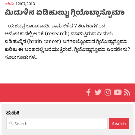
ಅರಿಮೆ
12/07/2013
ಮಿದುಳಿನ ಏಡಿಹುಣ್ಣು: ಗ್ಲಿಯೊಬ್ಲಾಸ್ಟೊಮಾ
– ಯಶವನ್ತ ಬಾಣಸವಾಡಿ. ನಾನು ಕಳೆದ 7 ತಿಂಗಳುಗಳಿಂದ
ಅಮೇರಿಕಾದಲ್ಲಿ ಅರಕೆ (research) ಮಾಡುತ್ತಿರುವ ಮಿದುಳು
ಏಡಿಹುಣ್ಣಿನ (brain cancer) ಬಗೆಗಳಲ್ಲೊಂದಾದ ಗ್ಲಿಯೊಬ್ಲಾಸ್ಟೊಮಾ
ಕುರಿತು ಈ ಬರಹದಲ್ಲಿ ಬರೆಯುತ್ತಿರುವೆ. ಗ್ಲಿಯೊಬ್ಲಾಸ್ಟೊಮಾ ಎಂದರೇನು?
ಸೂಲುಗೂಡುಗಳ...
ಹುಡುಕಿ
Search
for: