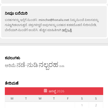
ನೀವೂ ಬರೆಯಿರಿ
ಬರಹಗಳನ್ನು ಇಲ್ಲಿಗೆ ಮಿಂಚಿಸಿ:
minche@honalu.net
ನಿಮ್ಮ ಮಿಂಚೆ ವಿಳಾಸವನ್ನು
ಗುಟ್ಟಾಗಿಡಲಾಗುತ್ತದೆ. ಚಿತ್ರಗಳಿದ್ದರೆ ಅವುಗಳನ್ನು ಬರಹದ ಕಡತದೊಡನೆ ಸೇರಿಸಬೇಡಿ,
ಬೇರೆಯಾಗಿ ಮಿಂಚೆಗೆ ಅಂಟಿಸಿ. ಹೆಚ್ಚಿನ ಮಾಹಿತಿಗಾಗಿ
ಇಲ್ಲಿ ಒತ್ತಿ
.
ಕವಲುಗಳು
ನಲ್ಬರಹ
ನಡೆ-ನುಡಿ
ಅರಿಮೆ
ನಾಡು
ತೇದಿಮಣೆ
ಆಗಸ್ಟ್ 2026
M
T
W
T
F
S
S
1
2