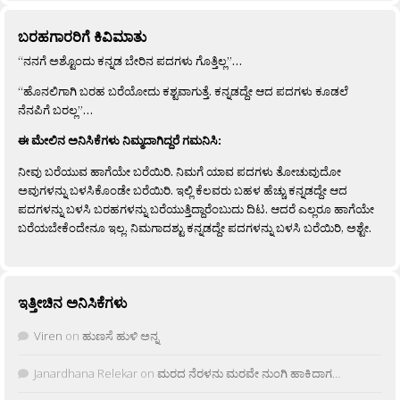
ಬರಹಗಾರರಿಗೆ ಕಿವಿಮಾತು
“ನನಗೆ ಅಶ್ಟೊಂದು ಕನ್ನಡ ಬೇರಿನ ಪದಗಳು ಗೊತ್ತಿಲ್ಲ”…
“ಹೊನಲಿಗಾಗಿ ಬರಹ ಬರೆಯೋದು ಕಶ್ಟವಾಗುತ್ತೆ. ಕನ್ನಡದ್ದೇ ಆದ ಪದಗಳು ಕೂಡಲೆ
ನೆನಪಿಗೆ ಬರಲ್ಲ”…
ಈ ಮೇಲಿನ ಅನಿಸಿಕೆಗಳು ನಿಮ್ಮದಾಗಿದ್ದರೆ ಗಮನಿಸಿ:
ನೀವು ಬರೆಯುವ ಹಾಗೆಯೇ ಬರೆಯಿರಿ. ನಿಮಗೆ ಯಾವ ಪದಗಳು ತೋಚುವುದೋ
ಅವುಗಳನ್ನು ಬಳಸಿಕೊಂಡೇ ಬರೆಯಿರಿ. ಇಲ್ಲಿ ಕೆಲವರು ಬಹಳ ಹೆಚ್ಚು ಕನ್ನಡದ್ದೇ ಆದ
ಪದಗಳನ್ನು ಬಳಸಿ ಬರಹಗಳನ್ನು ಬರೆಯುತ್ತಿದ್ದಾರೆಂಬುದು ದಿಟ. ಆದರೆ ಎಲ್ಲರೂ ಹಾಗೆಯೇ
ಬರೆಯಬೇಕೆಂದೇನೂ ಇಲ್ಲ. ನಿಮಗಾದಶ್ಟು ಕನ್ನಡದ್ದೇ ಪದಗಳನ್ನು ಬಳಸಿ ಬರೆಯಿರಿ, ಅಶ್ಟೇ.
ಇತ್ತೀಚಿನ ಅನಿಸಿಕೆಗಳು
Viren
on
ಹುಣಸೆ ಹುಳಿ ಅನ್ನ
Janardhana Relekar
on
ಮರದ ನೆರಳನು ಮರವೇ ನುಂಗಿ ಹಾಕಿದಾಗ…