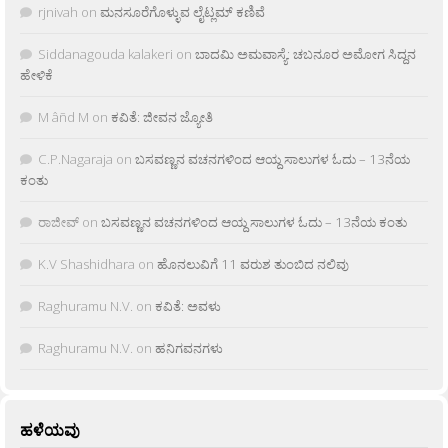
rjnivah
on
ಮನಸೂರೆಗೊಳ್ಳುವ ಲೈಟ್ಲಮ್ ಕಣಿವೆ
Siddanagouda kalakeri
on
ಬಾದಮಿ ಅಮವಾಸ್ಯೆ: ಚಬನೂರ ಅಮೋಗ ಸಿದ್ದನ
ಹೇಳಿಕೆ
M âñd M
on
ಕವಿತೆ: ಜೀವನ ಜ್ಯೋತಿ
C.P.Nagaraja
on
ಬಸವಣ್ಣನ ವಚನಗಳಿಂದ ಆಯ್ದ ಸಾಲುಗಳ ಓದು – 13ನೆಯ
ಕಂತು
ರಾಜೀವ್
on
ಬಸವಣ್ಣನ ವಚನಗಳಿಂದ ಆಯ್ದ ಸಾಲುಗಳ ಓದು – 13ನೆಯ ಕಂತು
K.V Shashidhara
on
ಹೊನಲುವಿಗೆ 11 ವರುಶ ತುಂಬಿದ ನಲಿವು
Raghuramu N.V.
on
ಕವಿತೆ: ಅವಳು
Raghuramu N.V.
on
ಹನಿಗವನಗಳು
ಹಳೆಯವು