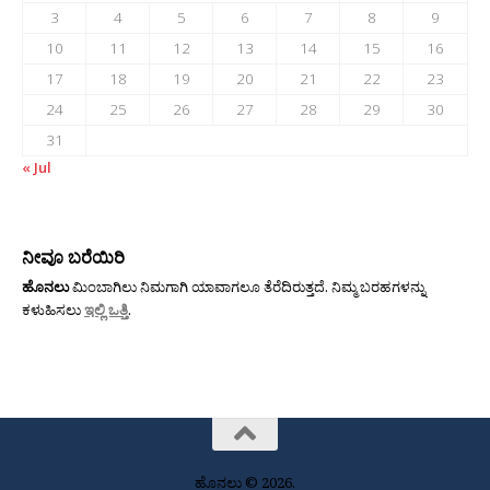
3
4
5
6
7
8
9
10
11
12
13
14
15
16
17
18
19
20
21
22
23
24
25
26
27
28
29
30
31
« Jul
ನೀವೂ ಬರೆಯಿರಿ
ಹೊನಲು
ಮಿಂಬಾಗಿಲು ನಿಮಗಾಗಿ ಯಾವಾಗಲೂ ತೆರೆದಿರುತ್ತದೆ. ನಿಮ್ಮ ಬರಹಗಳನ್ನು
ಕಳುಹಿಸಲು
ಇಲ್ಲಿ ಒತ್ತಿ
.
ಹೊನಲು © 2026.