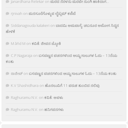
Janardhana Relekar
on
ಮರದ ನೆರಳನು ಮರವೇ ನುಂಗಿ ಹಾಕಿದಾಗ…
rjnivah
on
ಮನಸೂರೆಗೊಳ್ಳುವ ಲೈಟ್ಲಮ್ ಕಣಿವೆ
Siddanagouda kalakeri
on
ಬಾದಮಿ ಅಮವಾಸ್ಯೆ: ಚಬನೂರ ಅಮೋಗ ಸಿದ್ದನ
ಹೇಳಿಕೆ
M âñd M
on
ಕವಿತೆ: ಜೀವನ ಜ್ಯೋತಿ
C.P.Nagaraja
on
ಬಸವಣ್ಣನ ವಚನಗಳಿಂದ ಆಯ್ದ ಸಾಲುಗಳ ಓದು – 13ನೆಯ
ಕಂತು
ರಾಜೀವ್
on
ಬಸವಣ್ಣನ ವಚನಗಳಿಂದ ಆಯ್ದ ಸಾಲುಗಳ ಓದು – 13ನೆಯ ಕಂತು
K.V Shashidhara
on
ಹೊನಲುವಿಗೆ 11 ವರುಶ ತುಂಬಿದ ನಲಿವು
Raghuramu N.V.
on
ಕವಿತೆ: ಅವಳು
Raghuramu N.V.
on
ಹನಿಗವನಗಳು