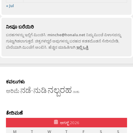
« Jul
ನೀವೂ ಬರೆಯಿರಿ
ಬರಹಗಳನ್ನು ಇಲ್ಲಿಗೆ ಮಿಂಚಿಸಿ:
minche@honalu.net
ನಿಮ್ಮ ಮಿಂಚೆ ವಿಳಾಸವನ್ನು
ಗುಟ್ಟಾಗಿಡಲಾಗುತ್ತದೆ. ಚಿತ್ರಗಳಿದ್ದರೆ ಅವುಗಳನ್ನು ಬರಹದ ಕಡತದೊಡನೆ ಸೇರಿಸಬೇಡಿ,
ಬೇರೆಯಾಗಿ ಮಿಂಚೆಗೆ ಅಂಟಿಸಿ. ಹೆಚ್ಚಿನ ಮಾಹಿತಿಗಾಗಿ
ಇಲ್ಲಿ ಒತ್ತಿ
.
ಕವಲುಗಳು
ನಲ್ಬರಹ
ನಡೆ-ನುಡಿ
ಅರಿಮೆ
ನಾಡು
ತೇದಿಮಣೆ
ಆಗಸ್ಟ್ 2026
M
T
W
T
F
S
S