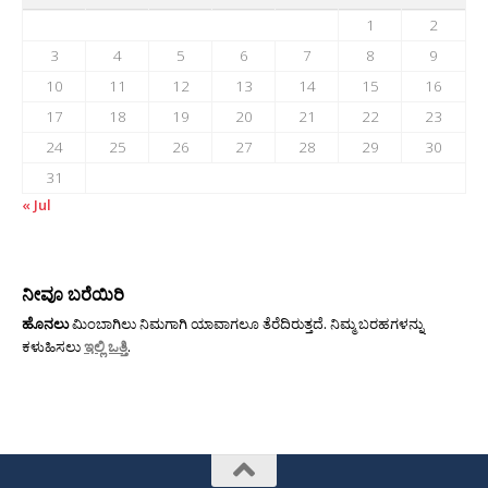
1
2
3
4
5
6
7
8
9
10
11
12
13
14
15
16
17
18
19
20
21
22
23
24
25
26
27
28
29
30
31
« Jul
ನೀವೂ ಬರೆಯಿರಿ
ಹೊನಲು
ಮಿಂಬಾಗಿಲು ನಿಮಗಾಗಿ ಯಾವಾಗಲೂ ತೆರೆದಿರುತ್ತದೆ. ನಿಮ್ಮ ಬರಹಗಳನ್ನು
ಕಳುಹಿಸಲು
ಇಲ್ಲಿ ಒತ್ತಿ
.