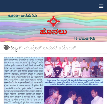
Skip to content
ಟ್ಯಾಗ್:
ಚಂದ್ರೇಶ್ ಕುಮಾರಿ ಕಟೋಚ್