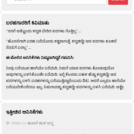
for:
ಬರಹಗಾರರಿಗೆ ಕಿವಿಮಾತು
“ನನಗೆ ಅಶ್ಟೊಂದು ಕನ್ನಡ ಬೇರಿನ ಪದಗಳು ಗೊತ್ತಿಲ್ಲ”…
“ಹೊನಲಿಗಾಗಿ ಬರಹ ಬರೆಯೋದು ಕಶ್ಟವಾಗುತ್ತೆ. ಕನ್ನಡದ್ದೇ ಆದ ಪದಗಳು ಕೂಡಲೆ
ನೆನಪಿಗೆ ಬರಲ್ಲ”…
ಈ ಮೇಲಿನ ಅನಿಸಿಕೆಗಳು ನಿಮ್ಮದಾಗಿದ್ದರೆ ಗಮನಿಸಿ:
ನೀವು ಬರೆಯುವ ಹಾಗೆಯೇ ಬರೆಯಿರಿ. ನಿಮಗೆ ಯಾವ ಪದಗಳು ತೋಚುವುದೋ
ಅವುಗಳನ್ನು ಬಳಸಿಕೊಂಡೇ ಬರೆಯಿರಿ. ಇಲ್ಲಿ ಕೆಲವರು ಬಹಳ ಹೆಚ್ಚು ಕನ್ನಡದ್ದೇ ಆದ
ಪದಗಳನ್ನು ಬಳಸಿ ಬರಹಗಳನ್ನು ಬರೆಯುತ್ತಿದ್ದಾರೆಂಬುದು ದಿಟ. ಆದರೆ ಎಲ್ಲರೂ ಹಾಗೆಯೇ
ಬರೆಯಬೇಕೆಂದೇನೂ ಇಲ್ಲ. ನಿಮಗಾದಶ್ಟು ಕನ್ನಡದ್ದೇ ಪದಗಳನ್ನು ಬಳಸಿ ಬರೆಯಿರಿ, ಅಶ್ಟೇ.
ಇತ್ತೀಚಿನ ಅನಿಸಿಕೆಗಳು
Viren
on
ಹುಣಸೆ ಹುಳಿ ಅನ್ನ