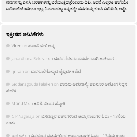
ಪದಗಳನ್ನು ಬಳಸಿ ಬರಹಗಳನ್ನು ಬರೆಯುತ್ತಿದ್ದಾರೆಂಬುದು ದಿಟ. ಆದರೆ ಎಲ್ಲರೂ ಹಾಗೆಯೇ
ಬರೆಯಬೇಕೆಂದೇನೂ ಇಲ್ಲ. ನಿಮಗಾದಶ್ಟು ಕನ್ನಡದ್ದೇ ಪದಗಳನ್ನು ಬಳಸಿ ಬರೆಯಿರಿ, ಅಶ್ಟೇ.
ಇತ್ತೀಚಿನ ಅನಿಸಿಕೆಗಳು
Viren
on
ಹುಣಸೆ ಹುಳಿ ಅನ್ನ
Janardhana Relekar
on
ಮರದ ನೆರಳನು ಮರವೇ ನುಂಗಿ ಹಾಕಿದಾಗ…
rjnivah
on
ಮನಸೂರೆಗೊಳ್ಳುವ ಲೈಟ್ಲಮ್ ಕಣಿವೆ
Siddanagouda kalakeri
on
ಬಾದಮಿ ಅಮವಾಸ್ಯೆ: ಚಬನೂರ ಅಮೋಗ ಸಿದ್ದನ
ಹೇಳಿಕೆ
M âñd M
on
ಕವಿತೆ: ಜೀವನ ಜ್ಯೋತಿ
C.P.Nagaraja
on
ಬಸವಣ್ಣನ ವಚನಗಳಿಂದ ಆಯ್ದ ಸಾಲುಗಳ ಓದು – 13ನೆಯ
ಕಂತು
ರಾಜೀವ್
on
ಬಸವಣ್ಣನ ವಚನಗಳಿಂದ ಆಯ್ದ ಸಾಲುಗಳ ಓದು – 13ನೆಯ ಕಂತು