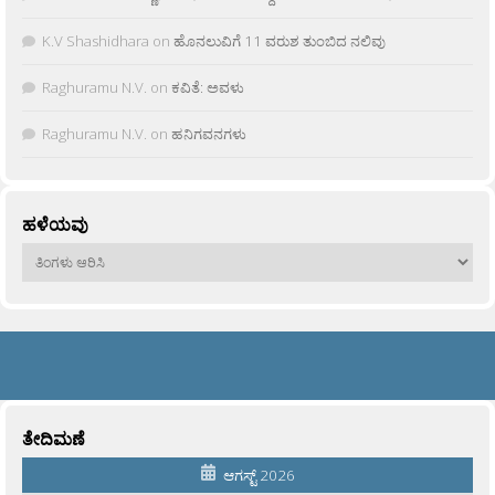
K.V Shashidhara
on
ಹೊನಲುವಿಗೆ 11 ವರುಶ ತುಂಬಿದ ನಲಿವು
Raghuramu N.V.
on
ಕವಿತೆ: ಅವಳು
Raghuramu N.V.
on
ಹನಿಗವನಗಳು
ಹಳೆಯವು
ಹಳೆಯವು
ತೇದಿಮಣೆ
ಆಗಸ್ಟ್ 2026