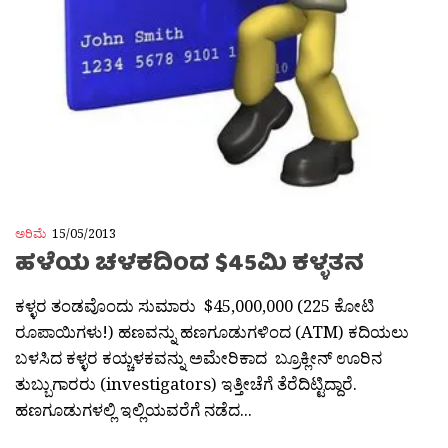
ಅರಿಮೆ
15/05/2013
ಹಳೆಯ ಚಳಕದಿಂದ $45ಮಿ ಕಳ್ಳತನ
ಕಳ್ಳರ ತಂಡವೊಂದು ಸುಮಾರು $45,000,000 (225 ಕೋಟಿ
ರೂಪಾಯಿಗಳು!) ಹಣವನ್ನು ಹಣಗೂಡುಗಳಿಂದ (ATM) ಕದಿಯಲು
ಬಳಸಿದ ಕಳ್ಳರ ಕಯ್ಚಳಕವನ್ನು ಅಮೇರಿಕಾದ ಬ್ರೂಕ್ಲೀನ್ ಊರಿನ
ತುಬ್ಬುಗಾರರು (investigators) ಇತ್ತೀಚೆಗೆ ತೆರೆದಿಟ್ಟಿದ್ದಾರೆ.
ಹಣಗೂಡುಗಳಲ್ಲಿ ಇಲ್ಲಿಯವರೆಗೆ ನಡೆದ...