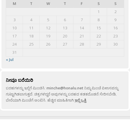
M
T
W
T
F
S
S
1
2
3
4
5
6
7
8
9
10
11
12
13
14
15
16
17
18
19
20
21
22
23
24
25
26
27
28
29
30
31
« Jul
ನೀವೂ ಬರೆಯಿರಿ
ಬರಹಗಳನ್ನು ಇಲ್ಲಿಗೆ ಮಿಂಚಿಸಿ:
minche@honalu.net
ನಿಮ್ಮ ಮಿಂಚೆ ವಿಳಾಸವನ್ನು
ಗುಟ್ಟಾಗಿಡಲಾಗುತ್ತದೆ. ಚಿತ್ರಗಳಿದ್ದರೆ ಅವುಗಳನ್ನು ಬರಹದ ಕಡತದೊಡನೆ ಸೇರಿಸಬೇಡಿ,
ಬೇರೆಯಾಗಿ ಮಿಂಚೆಗೆ ಅಂಟಿಸಿ. ಹೆಚ್ಚಿನ ಮಾಹಿತಿಗಾಗಿ
ಇಲ್ಲಿ ಒತ್ತಿ
.