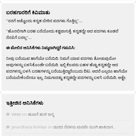
ಬರಹಗಾರರಿಗೆ ಕಿವಿಮಾತು
“ನನಗೆ ಅಶ್ಟೊಂದು ಕನ್ನಡ ಬೇರಿನ ಪದಗಳು ಗೊತ್ತಿಲ್ಲ”…
“ಹೊನಲಿಗಾಗಿ ಬರಹ ಬರೆಯೋದು ಕಶ್ಟವಾಗುತ್ತೆ. ಕನ್ನಡದ್ದೇ ಆದ ಪದಗಳು ಕೂಡಲೆ
ನೆನಪಿಗೆ ಬರಲ್ಲ”…
ಈ ಮೇಲಿನ ಅನಿಸಿಕೆಗಳು ನಿಮ್ಮದಾಗಿದ್ದರೆ ಗಮನಿಸಿ:
ನೀವು ಬರೆಯುವ ಹಾಗೆಯೇ ಬರೆಯಿರಿ. ನಿಮಗೆ ಯಾವ ಪದಗಳು ತೋಚುವುದೋ
ಅವುಗಳನ್ನು ಬಳಸಿಕೊಂಡೇ ಬರೆಯಿರಿ. ಇಲ್ಲಿ ಕೆಲವರು ಬಹಳ ಹೆಚ್ಚು ಕನ್ನಡದ್ದೇ ಆದ
ಪದಗಳನ್ನು ಬಳಸಿ ಬರಹಗಳನ್ನು ಬರೆಯುತ್ತಿದ್ದಾರೆಂಬುದು ದಿಟ. ಆದರೆ ಎಲ್ಲರೂ ಹಾಗೆಯೇ
ಬರೆಯಬೇಕೆಂದೇನೂ ಇಲ್ಲ. ನಿಮಗಾದಶ್ಟು ಕನ್ನಡದ್ದೇ ಪದಗಳನ್ನು ಬಳಸಿ ಬರೆಯಿರಿ, ಅಶ್ಟೇ.
ಇತ್ತೀಚಿನ ಅನಿಸಿಕೆಗಳು
Viren
on
ಹುಣಸೆ ಹುಳಿ ಅನ್ನ
Janardhana Relekar
on
ಮರದ ನೆರಳನು ಮರವೇ ನುಂಗಿ ಹಾಕಿದಾಗ…