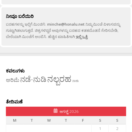
ನೀವೂ ಬರೆಯಿರಿ
ಬರಹಗಳನ್ನು ಇಲ್ಲಿಗೆ ಮಿಂಚಿಸಿ:
minche@honalu.net
ನಿಮ್ಮ ಮಿಂಚೆ ವಿಳಾಸವನ್ನು
ಗುಟ್ಟಾಗಿಡಲಾಗುತ್ತದೆ. ಚಿತ್ರಗಳಿದ್ದರೆ ಅವುಗಳನ್ನು ಬರಹದ ಕಡತದೊಡನೆ ಸೇರಿಸಬೇಡಿ,
ಬೇರೆಯಾಗಿ ಮಿಂಚೆಗೆ ಅಂಟಿಸಿ. ಹೆಚ್ಚಿನ ಮಾಹಿತಿಗಾಗಿ
ಇಲ್ಲಿ ಒತ್ತಿ
.
ಕವಲುಗಳು
ನಲ್ಬರಹ
ನಡೆ-ನುಡಿ
ಅರಿಮೆ
ನಾಡು
ತೇದಿಮಣೆ
ಆಗಸ್ಟ್ 2026
M
T
W
T
F
S
S
1
2