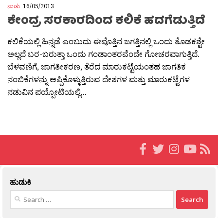
ನಾಡು
16/05/2013
ಕೇಂದ್ರ ಸರಕಾರದಿಂದ ಕಲಿಕೆ ಹದಗೆಡುತ್ತಿದೆ
ಕಲಿಕೆಯಲ್ಲಿ ಹಿನ್ನಡೆ ಎಂಬುದು ಈವೊತ್ತಿನ ಜಗತ್ತಿನಲ್ಲಿ ಒಂದು ತೊಡಕಶ್ಟೇ
ಅಲ್ಲದೆ ಬರ-ಬರುತ್ತಾ ಒಂದು ಗಂಡಾಂತರವೆಂದೇ ಗೋಚರವಾಗುತ್ತಿದೆ.
ಬೆಳವಣಿಗೆ, ಜಾಗತೀಕರಣ, ತೆರೆದ ಮಾರುಕಟ್ಟೆಯಂತಹ ಜಾಗತಿಕ
ನಂಬಿಕೆಗಳನ್ನು ಅಪ್ಪಿಕೊಳ್ಳುತ್ತಿರುವ ದೇಶಗಳ ಮತ್ತು ಮಾರುಕಟ್ಟೆಗಳ
ನಡುವಿನ ಪಯ್ಪೋಟಿಯಲ್ಲಿ...
ಹುಡುಕಿ
Search
for: