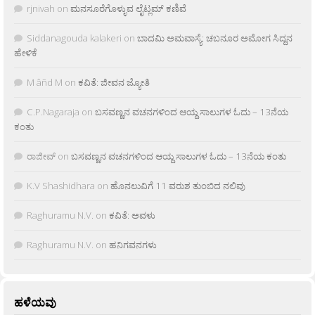
rjnivah
on
ಮನಸೂರೆಗೊಳ್ಳುವ ಲೈಟ್ಲಮ್ ಕಣಿವೆ
Siddanagouda kalakeri
on
ಬಾದಮಿ ಅಮವಾಸ್ಯೆ: ಚಬನೂರ ಅಮೋಗ ಸಿದ್ದನ
ಹೇಳಿಕೆ
M âñd M
on
ಕವಿತೆ: ಜೀವನ ಜ್ಯೋತಿ
C.P.Nagaraja
on
ಬಸವಣ್ಣನ ವಚನಗಳಿಂದ ಆಯ್ದ ಸಾಲುಗಳ ಓದು – 13ನೆಯ
ಕಂತು
ರಾಜೀವ್
on
ಬಸವಣ್ಣನ ವಚನಗಳಿಂದ ಆಯ್ದ ಸಾಲುಗಳ ಓದು – 13ನೆಯ ಕಂತು
K.V Shashidhara
on
ಹೊನಲುವಿಗೆ 11 ವರುಶ ತುಂಬಿದ ನಲಿವು
Raghuramu N.V.
on
ಕವಿತೆ: ಅವಳು
Raghuramu N.V.
on
ಹನಿಗವನಗಳು
ಹಳೆಯವು