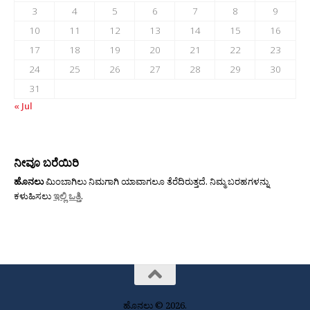
3
4
5
6
7
8
9
10
11
12
13
14
15
16
17
18
19
20
21
22
23
24
25
26
27
28
29
30
31
« Jul
ನೀವೂ ಬರೆಯಿರಿ
ಹೊನಲು
ಮಿಂಬಾಗಿಲು ನಿಮಗಾಗಿ ಯಾವಾಗಲೂ ತೆರೆದಿರುತ್ತದೆ. ನಿಮ್ಮ ಬರಹಗಳನ್ನು
ಕಳುಹಿಸಲು
ಇಲ್ಲಿ ಒತ್ತಿ
.
ಹೊನಲು © 2026.