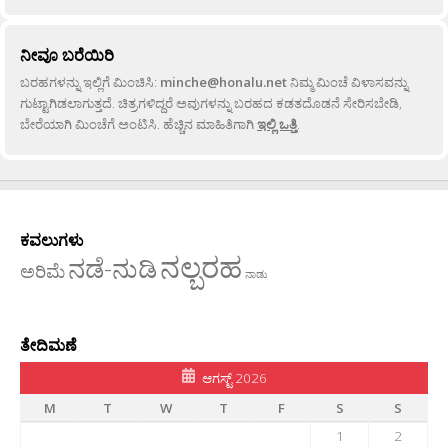
ನೀವೂ ಬರೆಯಿರಿ
ಬರಹಗಳನ್ನು ಇಲ್ಲಿಗೆ ಮಿಂಚಿಸಿ:
minche@honalu.net
ನಿಮ್ಮ ಮಿಂಚೆ ವಿಳಾಸವನ್ನು
ಗುಟ್ಟಾಗಿಡಲಾಗುತ್ತದೆ. ಚಿತ್ರಗಳಿದ್ದರೆ ಅವುಗಳನ್ನು ಬರಹದ ಕಡತದೊಡನೆ ಸೇರಿಸಬೇಡಿ,
ಬೇರೆಯಾಗಿ ಮಿಂಚೆಗೆ ಅಂಟಿಸಿ. ಹೆಚ್ಚಿನ ಮಾಹಿತಿಗಾಗಿ
ಇಲ್ಲಿ ಒತ್ತಿ
.
ಕವಲುಗಳು
ನಲ್ಬರಹ
ನಡೆ-ನುಡಿ
ಅರಿಮೆ
ನಾಡು
ತೇದಿಮಣೆ
ಆಗಸ್ಟ್ 2026
M
T
W
T
F
S
S
1
2