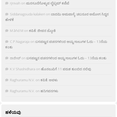
rjnivah
on
ಮನಸೂರೆಗೊಳ್ಳುವ ಲೈಟ್ಲಮ್ ಕಣಿವೆ
Siddanagouda kalakeri
on
ಬಾದಮಿ ಅಮವಾಸ್ಯೆ: ಚಬನೂರ ಅಮೋಗ ಸಿದ್ದನ
ಹೇಳಿಕೆ
M âñd M
on
ಕವಿತೆ: ಜೀವನ ಜ್ಯೋತಿ
C.P.Nagaraja
on
ಬಸವಣ್ಣನ ವಚನಗಳಿಂದ ಆಯ್ದ ಸಾಲುಗಳ ಓದು – 13ನೆಯ
ಕಂತು
ರಾಜೀವ್
on
ಬಸವಣ್ಣನ ವಚನಗಳಿಂದ ಆಯ್ದ ಸಾಲುಗಳ ಓದು – 13ನೆಯ ಕಂತು
K.V Shashidhara
on
ಹೊನಲುವಿಗೆ 11 ವರುಶ ತುಂಬಿದ ನಲಿವು
Raghuramu N.V.
on
ಕವಿತೆ: ಅವಳು
Raghuramu N.V.
on
ಹನಿಗವನಗಳು
ಹಳೆಯವು