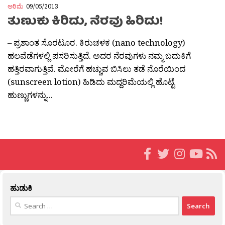
ಅರಿಮೆ
09/05/2013
ತುಣುಕು ಕಿರಿದು, ನೆರವು ಹಿರಿದು!
– ಪ್ರಶಾಂತ ಸೊರಟೂರ. ಕಿರುಚಳಕ (nano technology)
ಹಲವೆಡೆಗಳಲ್ಲಿ ಪಸರಿಸುತ್ತಿದೆ. ಅದರ ನೆರವುಗಳು ನಮ್ಮ ಬದುಕಿಗೆ
ಹತ್ತಿರವಾಗುತ್ತಿವೆ. ಮೋರೆಗೆ ಹಚ್ಚುವ ಬಿಸಿಲು ತಡೆ ನೊರೆಯಿಂದ
(sunscreen lotion) ಹಿಡಿದು ಮದ್ದರಿಮೆಯಲ್ಲಿ ಹೊಟ್ಟೆ
ಹುಣ್ಣುಗಳನ್ನು...
ಹುಡುಕಿ
Search
for: