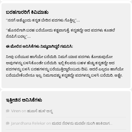
ಬರಹಗಾರರಿಗೆ ಕಿವಿಮಾತು
“ನನಗೆ ಅಶ್ಟೊಂದು ಕನ್ನಡ ಬೇರಿನ ಪದಗಳು ಗೊತ್ತಿಲ್ಲ”…
“ಹೊನಲಿಗಾಗಿ ಬರಹ ಬರೆಯೋದು ಕಶ್ಟವಾಗುತ್ತೆ. ಕನ್ನಡದ್ದೇ ಆದ ಪದಗಳು ಕೂಡಲೆ
ನೆನಪಿಗೆ ಬರಲ್ಲ”…
ಈ ಮೇಲಿನ ಅನಿಸಿಕೆಗಳು ನಿಮ್ಮದಾಗಿದ್ದರೆ ಗಮನಿಸಿ:
ನೀವು ಬರೆಯುವ ಹಾಗೆಯೇ ಬರೆಯಿರಿ. ನಿಮಗೆ ಯಾವ ಪದಗಳು ತೋಚುವುದೋ
ಅವುಗಳನ್ನು ಬಳಸಿಕೊಂಡೇ ಬರೆಯಿರಿ. ಇಲ್ಲಿ ಕೆಲವರು ಬಹಳ ಹೆಚ್ಚು ಕನ್ನಡದ್ದೇ ಆದ
ಪದಗಳನ್ನು ಬಳಸಿ ಬರಹಗಳನ್ನು ಬರೆಯುತ್ತಿದ್ದಾರೆಂಬುದು ದಿಟ. ಆದರೆ ಎಲ್ಲರೂ ಹಾಗೆಯೇ
ಬರೆಯಬೇಕೆಂದೇನೂ ಇಲ್ಲ. ನಿಮಗಾದಶ್ಟು ಕನ್ನಡದ್ದೇ ಪದಗಳನ್ನು ಬಳಸಿ ಬರೆಯಿರಿ, ಅಶ್ಟೇ.
ಇತ್ತೀಚಿನ ಅನಿಸಿಕೆಗಳು
Viren
on
ಹುಣಸೆ ಹುಳಿ ಅನ್ನ
Janardhana Relekar
on
ಮರದ ನೆರಳನು ಮರವೇ ನುಂಗಿ ಹಾಕಿದಾಗ…