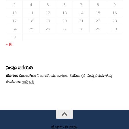
3
4
5
6
7
8
9
10
11
12
13
14
15
16
17
18
19
20
21
22
23
24
25
26
27
28
29
30
31
« Jul
ನೀವೂ ಬರೆಯಿರಿ
ಹೊನಲು
ಮಿಂಬಾಗಿಲು ನಿಮಗಾಗಿ ಯಾವಾಗಲೂ ತೆರೆದಿರುತ್ತದೆ. ನಿಮ್ಮ ಬರಹಗಳನ್ನು
ಕಳುಹಿಸಲು
ಇಲ್ಲಿ ಒತ್ತಿ
.
ಹೊನಲು © 2026.