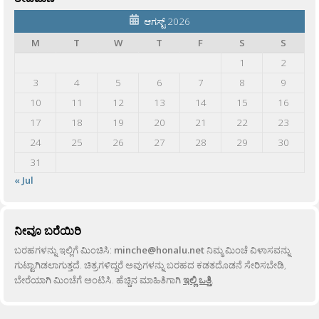
ಆಗಸ್ಟ್ 2026
M
T
W
T
F
S
S
1
2
3
4
5
6
7
8
9
10
11
12
13
14
15
16
17
18
19
20
21
22
23
24
25
26
27
28
29
30
31
« Jul
ನೀವೂ ಬರೆಯಿರಿ
ಬರಹಗಳನ್ನು ಇಲ್ಲಿಗೆ ಮಿಂಚಿಸಿ:
minche@honalu.net
ನಿಮ್ಮ ಮಿಂಚೆ ವಿಳಾಸವನ್ನು
ಗುಟ್ಟಾಗಿಡಲಾಗುತ್ತದೆ. ಚಿತ್ರಗಳಿದ್ದರೆ ಅವುಗಳನ್ನು ಬರಹದ ಕಡತದೊಡನೆ ಸೇರಿಸಬೇಡಿ,
ಬೇರೆಯಾಗಿ ಮಿಂಚೆಗೆ ಅಂಟಿಸಿ. ಹೆಚ್ಚಿನ ಮಾಹಿತಿಗಾಗಿ
ಇಲ್ಲಿ ಒತ್ತಿ
.