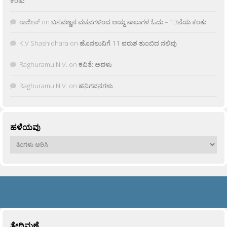
ಕಂತು
ರಾಜೀವ್
on
ಬಸವಣ್ಣನ ವಚನಗಳಿಂದ ಆಯ್ದ ಸಾಲುಗಳ ಓದು – 13ನೆಯ ಕಂತು
K.V Shashidhara
on
ಹೊನಲುವಿಗೆ 11 ವರುಶ ತುಂಬಿದ ನಲಿವು
Raghuramu N.V.
on
ಕವಿತೆ: ಅವಳು
Raghuramu N.V.
on
ಹನಿಗವನಗಳು
ಹಳೆಯವು
ಹಳೆಯವು
ತೇದಿಮಣೆ