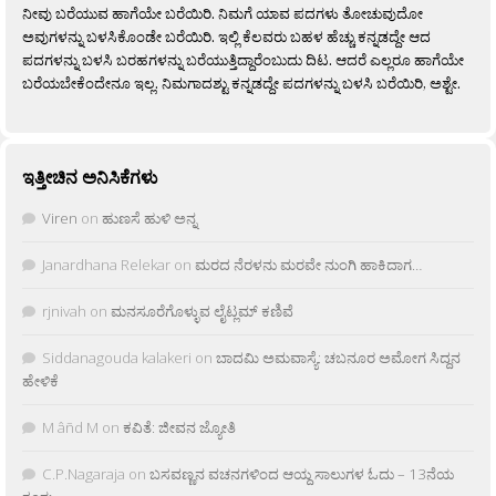
ನೀವು ಬರೆಯುವ ಹಾಗೆಯೇ ಬರೆಯಿರಿ. ನಿಮಗೆ ಯಾವ ಪದಗಳು ತೋಚುವುದೋ
ಅವುಗಳನ್ನು ಬಳಸಿಕೊಂಡೇ ಬರೆಯಿರಿ. ಇಲ್ಲಿ ಕೆಲವರು ಬಹಳ ಹೆಚ್ಚು ಕನ್ನಡದ್ದೇ ಆದ
ಪದಗಳನ್ನು ಬಳಸಿ ಬರಹಗಳನ್ನು ಬರೆಯುತ್ತಿದ್ದಾರೆಂಬುದು ದಿಟ. ಆದರೆ ಎಲ್ಲರೂ ಹಾಗೆಯೇ
ಬರೆಯಬೇಕೆಂದೇನೂ ಇಲ್ಲ. ನಿಮಗಾದಶ್ಟು ಕನ್ನಡದ್ದೇ ಪದಗಳನ್ನು ಬಳಸಿ ಬರೆಯಿರಿ, ಅಶ್ಟೇ.
ಇತ್ತೀಚಿನ ಅನಿಸಿಕೆಗಳು
Viren
on
ಹುಣಸೆ ಹುಳಿ ಅನ್ನ
Janardhana Relekar
on
ಮರದ ನೆರಳನು ಮರವೇ ನುಂಗಿ ಹಾಕಿದಾಗ…
rjnivah
on
ಮನಸೂರೆಗೊಳ್ಳುವ ಲೈಟ್ಲಮ್ ಕಣಿವೆ
Siddanagouda kalakeri
on
ಬಾದಮಿ ಅಮವಾಸ್ಯೆ: ಚಬನೂರ ಅಮೋಗ ಸಿದ್ದನ
ಹೇಳಿಕೆ
M âñd M
on
ಕವಿತೆ: ಜೀವನ ಜ್ಯೋತಿ
C.P.Nagaraja
on
ಬಸವಣ್ಣನ ವಚನಗಳಿಂದ ಆಯ್ದ ಸಾಲುಗಳ ಓದು – 13ನೆಯ