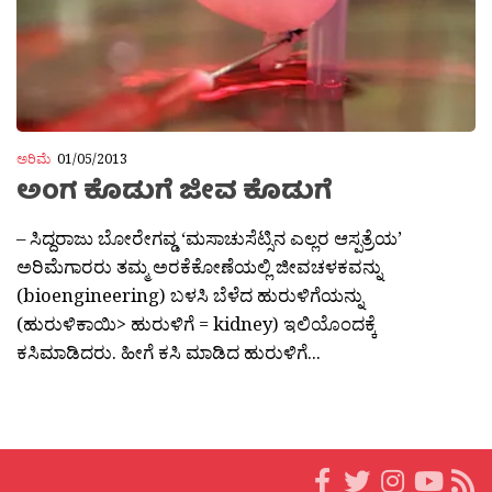
ಅರಿಮೆ
01/05/2013
ಅಂಗ ಕೊಡುಗೆ ಜೀವ ಕೊಡುಗೆ
– ಸಿದ್ದರಾಜು ಬೋರೇಗವ್ಡ ‘ಮಸಾಚುಸೆಟ್ಸಿನ ಎಲ್ಲರ ಆಸ್ಪತ್ರೆಯ’
ಅರಿಮೆಗಾರರು ತಮ್ಮ ಅರಕೆಕೋಣೆಯಲ್ಲಿ ಜೀವಚಳಕವನ್ನು
(bioengineering) ಬಳಸಿ ಬೆಳೆದ ಹುರುಳಿಗೆಯನ್ನು
(ಹುರುಳಿಕಾಯಿ> ಹುರುಳಿಗೆ = kidney) ಇಲಿಯೊಂದಕ್ಕೆ
ಕಸಿಮಾಡಿದರು. ಹೀಗೆ ಕಸಿ ಮಾಡಿದ ಹುರುಳಿಗೆ...