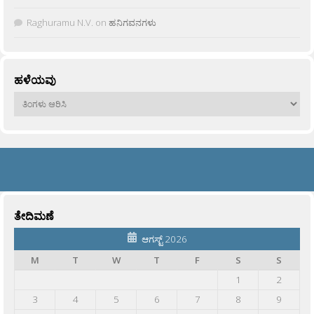
Raghuramu N.V.
on
ಹನಿಗವನಗಳು
ಹಳೆಯವು
ಹಳೆಯವು
ತೇದಿಮಣೆ
ಆಗಸ್ಟ್ 2026
M
T
W
T
F
S
S
1
2
3
4
5
6
7
8
9