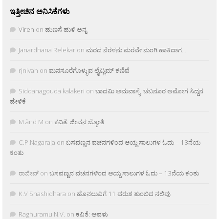
ಇತ್ತೀಚಿನ ಅನಿಸಿಕೆಗಳು
Viren
on
ಹುಣಸೆ ಹುಳಿ ಅನ್ನ
Janardhana Relekar
on
ಮರದ ನೆರಳನು ಮರವೇ ನುಂಗಿ ಹಾಕಿದಾಗ…
rjnivah
on
ಮನಸೂರೆಗೊಳ್ಳುವ ಲೈಟ್ಲಮ್ ಕಣಿವೆ
Siddanagouda kalakeri
on
ಬಾದಮಿ ಅಮವಾಸ್ಯೆ: ಚಬನೂರ ಅಮೋಗ ಸಿದ್ದನ
ಹೇಳಿಕೆ
M âñd M
on
ಕವಿತೆ: ಜೀವನ ಜ್ಯೋತಿ
C.P.Nagaraja
on
ಬಸವಣ್ಣನ ವಚನಗಳಿಂದ ಆಯ್ದ ಸಾಲುಗಳ ಓದು – 13ನೆಯ
ಕಂತು
ರಾಜೀವ್
on
ಬಸವಣ್ಣನ ವಚನಗಳಿಂದ ಆಯ್ದ ಸಾಲುಗಳ ಓದು – 13ನೆಯ ಕಂತು
K.V Shashidhara
on
ಹೊನಲುವಿಗೆ 11 ವರುಶ ತುಂಬಿದ ನಲಿವು
Raghuramu N.V.
on
ಕವಿತೆ: ಅವಳು