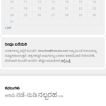
10
11
12
13
14
15
16
17
18
19
20
21
22
23
24
25
26
27
28
29
30
31
« Jul
ನೀವೂ ಬರೆಯಿರಿ
ಬರಹಗಳನ್ನು ಇಲ್ಲಿಗೆ ಮಿಂಚಿಸಿ:
minche@honalu.net
ನಿಮ್ಮ ಮಿಂಚೆ ವಿಳಾಸವನ್ನು
ಗುಟ್ಟಾಗಿಡಲಾಗುತ್ತದೆ. ಚಿತ್ರಗಳಿದ್ದರೆ ಅವುಗಳನ್ನು ಬರಹದ ಕಡತದೊಡನೆ ಸೇರಿಸಬೇಡಿ,
ಬೇರೆಯಾಗಿ ಮಿಂಚೆಗೆ ಅಂಟಿಸಿ. ಹೆಚ್ಚಿನ ಮಾಹಿತಿಗಾಗಿ
ಇಲ್ಲಿ ಒತ್ತಿ
.
ಕವಲುಗಳು
ನಲ್ಬರಹ
ನಡೆ-ನುಡಿ
ಅರಿಮೆ
ನಾಡು