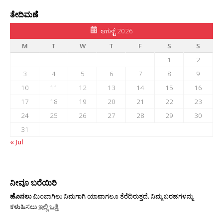
ತೇದಿಮಣೆ
ಆಗಸ್ಟ್ 2026
M
T
W
T
F
S
S
1
2
3
4
5
6
7
8
9
10
11
12
13
14
15
16
17
18
19
20
21
22
23
24
25
26
27
28
29
30
31
« Jul
ನೀವೂ ಬರೆಯಿರಿ
ಹೊನಲು
ಮಿಂಬಾಗಿಲು ನಿಮಗಾಗಿ ಯಾವಾಗಲೂ ತೆರೆದಿರುತ್ತದೆ. ನಿಮ್ಮ ಬರಹಗಳನ್ನು
ಕಳುಹಿಸಲು
ಇಲ್ಲಿ ಒತ್ತಿ
.