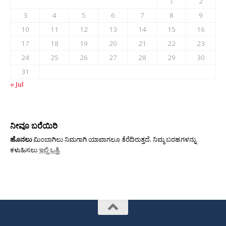
1
2
3
4
5
6
7
8
9
10
11
12
13
14
15
16
17
18
19
20
21
22
23
24
25
26
27
28
29
30
31
« Jul
ನೀವೂ ಬರೆಯಿರಿ
ಹೊನಲು
ಮಿಂಬಾಗಿಲು ನಿಮಗಾಗಿ ಯಾವಾಗಲೂ ತೆರೆದಿರುತ್ತದೆ. ನಿಮ್ಮ ಬರಹಗಳನ್ನು
ಕಳುಹಿಸಲು
ಇಲ್ಲಿ ಒತ್ತಿ
.