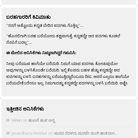
ಬರಹಗಾರರಿಗೆ ಕಿವಿಮಾತು
“ನನಗೆ ಅಶ್ಟೊಂದು ಕನ್ನಡ ಬೇರಿನ ಪದಗಳು ಗೊತ್ತಿಲ್ಲ”…
“ಹೊನಲಿಗಾಗಿ ಬರಹ ಬರೆಯೋದು ಕಶ್ಟವಾಗುತ್ತೆ. ಕನ್ನಡದ್ದೇ ಆದ ಪದಗಳು ಕೂಡಲೆ
ನೆನಪಿಗೆ ಬರಲ್ಲ”…
ಈ ಮೇಲಿನ ಅನಿಸಿಕೆಗಳು ನಿಮ್ಮದಾಗಿದ್ದರೆ ಗಮನಿಸಿ:
ನೀವು ಬರೆಯುವ ಹಾಗೆಯೇ ಬರೆಯಿರಿ. ನಿಮಗೆ ಯಾವ ಪದಗಳು ತೋಚುವುದೋ
ಅವುಗಳನ್ನು ಬಳಸಿಕೊಂಡೇ ಬರೆಯಿರಿ. ಇಲ್ಲಿ ಕೆಲವರು ಬಹಳ ಹೆಚ್ಚು ಕನ್ನಡದ್ದೇ ಆದ
ಪದಗಳನ್ನು ಬಳಸಿ ಬರಹಗಳನ್ನು ಬರೆಯುತ್ತಿದ್ದಾರೆಂಬುದು ದಿಟ. ಆದರೆ ಎಲ್ಲರೂ ಹಾಗೆಯೇ
ಬರೆಯಬೇಕೆಂದೇನೂ ಇಲ್ಲ. ನಿಮಗಾದಶ್ಟು ಕನ್ನಡದ್ದೇ ಪದಗಳನ್ನು ಬಳಸಿ ಬರೆಯಿರಿ, ಅಶ್ಟೇ.
ಇತ್ತೀಚಿನ ಅನಿಸಿಕೆಗಳು
Viren
on
ಹುಣಸೆ ಹುಳಿ ಅನ್ನ
Janardhana Relekar
on
ಮರದ ನೆರಳನು ಮರವೇ ನುಂಗಿ ಹಾಕಿದಾಗ…