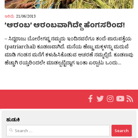
ಅರಿಮೆ
21/06/2013
’ಆರಂಬ’ ಆರಂಬವಾಗಿದ್ದೇ ಹೆಂಗಸರಿಂದ!
– ಸಿದ್ದರಾಜು ಬೋರೇಗವ್ಡ ನಮ್ಮದು ಇಂದಿನವರೆಗೂ ತಂದೆ-ಪಾರುಪತ್ತೆಯ
(patriarchal) ಕೂಡಣವಾಗಿದೆ. ಮನೆಯ ಹೆಣ್ಣು ಮಕ್ಕಳನ್ನು ಮದುವೆ
ಮಾಡಿ ಗಂಡನ ಮನೆಗೆ ಕಳುಹಿಸಿಕೊಡುವ ಆಚರಣೆ ನಮ್ಮಲ್ಲಿದೆ. ಕೂಡಣವು
ಹೆಚ್ಚಾಗಿ ರಯ್ತರಿಂದಲೇ ಮಾಡಲ್ಪಟ್ಟಿದ್ದಾಗ ಇಂತಾ ಏರ‍್ಪಾಟು ಒಂದು...
ಹುಡುಕಿ
Search
for: