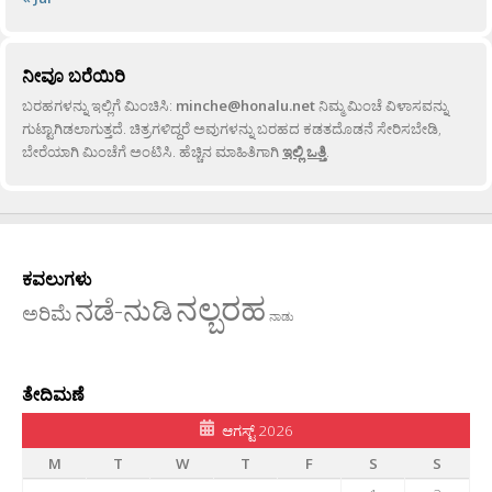
ನೀವೂ ಬರೆಯಿರಿ
ಬರಹಗಳನ್ನು ಇಲ್ಲಿಗೆ ಮಿಂಚಿಸಿ:
minche@honalu.net
ನಿಮ್ಮ ಮಿಂಚೆ ವಿಳಾಸವನ್ನು
ಗುಟ್ಟಾಗಿಡಲಾಗುತ್ತದೆ. ಚಿತ್ರಗಳಿದ್ದರೆ ಅವುಗಳನ್ನು ಬರಹದ ಕಡತದೊಡನೆ ಸೇರಿಸಬೇಡಿ,
ಬೇರೆಯಾಗಿ ಮಿಂಚೆಗೆ ಅಂಟಿಸಿ. ಹೆಚ್ಚಿನ ಮಾಹಿತಿಗಾಗಿ
ಇಲ್ಲಿ ಒತ್ತಿ
.
ಕವಲುಗಳು
ನಲ್ಬರಹ
ನಡೆ-ನುಡಿ
ಅರಿಮೆ
ನಾಡು
ತೇದಿಮಣೆ
ಆಗಸ್ಟ್ 2026
M
T
W
T
F
S
S