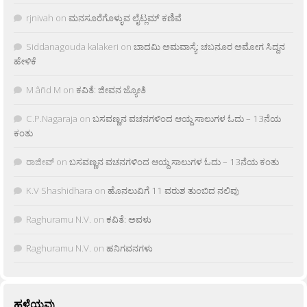
rjnivah
on
ಮನಸೂರೆಗೊಳ್ಳುವ ಲೈಟ್ಲಮ್ ಕಣಿವೆ
Siddanagouda kalakeri
on
ಬಾದಮಿ ಅಮವಾಸ್ಯೆ: ಚಬನೂರ ಅಮೋಗ ಸಿದ್ದನ
ಹೇಳಿಕೆ
M âñd M
on
ಕವಿತೆ: ಜೀವನ ಜ್ಯೋತಿ
C.P.Nagaraja
on
ಬಸವಣ್ಣನ ವಚನಗಳಿಂದ ಆಯ್ದ ಸಾಲುಗಳ ಓದು – 13ನೆಯ
ಕಂತು
ರಾಜೀವ್
on
ಬಸವಣ್ಣನ ವಚನಗಳಿಂದ ಆಯ್ದ ಸಾಲುಗಳ ಓದು – 13ನೆಯ ಕಂತು
K.V Shashidhara
on
ಹೊನಲುವಿಗೆ 11 ವರುಶ ತುಂಬಿದ ನಲಿವು
Raghuramu N.V.
on
ಕವಿತೆ: ಅವಳು
Raghuramu N.V.
on
ಹನಿಗವನಗಳು
ಹಳೆಯವು