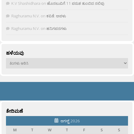
K.V Shashidhara
on
ಹೊನಲುವಿಗೆ 11 ವರುಶ ತುಂಬಿದ ನಲಿವು
Raghuramu N.V.
on
ಕವಿತೆ: ಅವಳು
Raghuramu N.V.
on
ಹನಿಗವನಗಳು
ಹಳೆಯವು
ಹಳೆಯವು
ತೇದಿಮಣೆ
ಆಗಸ್ಟ್ 2026
M
T
W
T
F
S
S