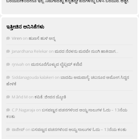
ಬರೆಯಬೇಕೆಂದೇನೂ ಇಲ್ಲ. ನಿಮಗಾದಶ್ಟು ಕನ್ನಡದ್ದೇ ಪದಗಳನ್ನು ಬಳಸಿ ಬರೆಯಿರಿ, ಅಶ್ಟೇ.
ಇತ್ತೀಚಿನ ಅನಿಸಿಕೆಗಳು
Viren
on
ಹುಣಸೆ ಹುಳಿ ಅನ್ನ
Janardhana Relekar
on
ಮರದ ನೆರಳನು ಮರವೇ ನುಂಗಿ ಹಾಕಿದಾಗ…
rjnivah
on
ಮನಸೂರೆಗೊಳ್ಳುವ ಲೈಟ್ಲಮ್ ಕಣಿವೆ
Siddanagouda kalakeri
on
ಬಾದಮಿ ಅಮವಾಸ್ಯೆ: ಚಬನೂರ ಅಮೋಗ ಸಿದ್ದನ
ಹೇಳಿಕೆ
M âñd M
on
ಕವಿತೆ: ಜೀವನ ಜ್ಯೋತಿ
C.P.Nagaraja
on
ಬಸವಣ್ಣನ ವಚನಗಳಿಂದ ಆಯ್ದ ಸಾಲುಗಳ ಓದು – 13ನೆಯ
ಕಂತು
ರಾಜೀವ್
on
ಬಸವಣ್ಣನ ವಚನಗಳಿಂದ ಆಯ್ದ ಸಾಲುಗಳ ಓದು – 13ನೆಯ ಕಂತು