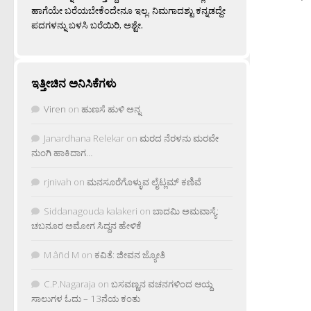
ಹಾಗೆಯೇ ಬರೆಯಬೇಕೆಂದೇನೂ ಇಲ್ಲ. ನಿಮಗಾದಶ್ಟು ಕನ್ನಡದ್ದೇ
ಪದಗಳನ್ನು ಬಳಸಿ ಬರೆಯಿರಿ, ಅಶ್ಟೇ.
ಇತ್ತೀಚಿನ ಅನಿಸಿಕೆಗಳು
Viren
on
ಹುಣಸೆ ಹುಳಿ ಅನ್ನ
Janardhana Relekar
on
ಮರದ ನೆರಳನು ಮರವೇ
ನುಂಗಿ ಹಾಕಿದಾಗ…
rjnivah
on
ಮನಸೂರೆಗೊಳ್ಳುವ ಲೈಟ್ಲಮ್ ಕಣಿವೆ
Siddanagouda kalakeri
on
ಬಾದಮಿ ಅಮವಾಸ್ಯೆ:
ಚಬನೂರ ಅಮೋಗ ಸಿದ್ದನ ಹೇಳಿಕೆ
M âñd M
on
ಕವಿತೆ: ಜೀವನ ಜ್ಯೋತಿ
C.P.Nagaraja
on
ಬಸವಣ್ಣನ ವಚನಗಳಿಂದ ಆಯ್ದ
ಸಾಲುಗಳ ಓದು – 13ನೆಯ ಕಂತು