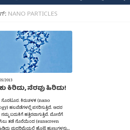
ಾಗ್:
NANO PARTICLES
05/2013
ು ಕಿರಿದು, ನೆರವು ಹಿರಿದು!
ಂತ ಸೊರಟೂರ. ಕಿರುಚಳಕ (nano
gy) ಹಲವೆಡೆಗಳಲ್ಲಿ ಪಸರಿಸುತ್ತಿದೆ. ಅದರ
ನಮ್ಮ ಬದುಕಿಗೆ ಹತ್ತಿರವಾಗುತ್ತಿವೆ. ಮೋರೆಗೆ
ಿಸಿಲು ತಡೆ ನೊರೆಯಿಂದ (sunscreen
ಿಡಿದು ಮದ್ದರಿಮೆಯಲ್ಲಿ ಹೊಟ್ಟೆ ಹುಣ್ಣುಗಳನ್ನು...