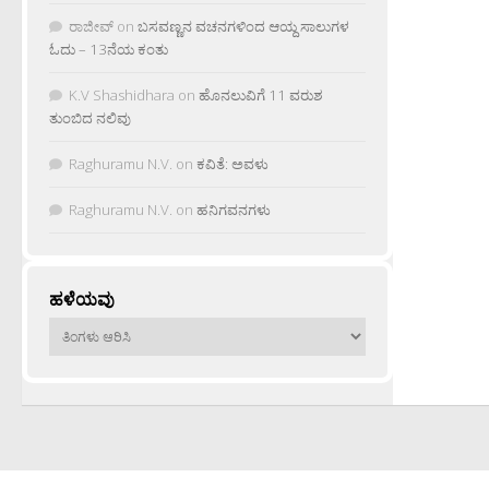
ರಾಜೀವ್
on
ಬಸವಣ್ಣನ ವಚನಗಳಿಂದ ಆಯ್ದ ಸಾಲುಗಳ
ಓದು – 13ನೆಯ ಕಂತು
K.V Shashidhara
on
ಹೊನಲುವಿಗೆ 11 ವರುಶ
ತುಂಬಿದ ನಲಿವು
Raghuramu N.V.
on
ಕವಿತೆ: ಅವಳು
Raghuramu N.V.
on
ಹನಿಗವನಗಳು
ಹಳೆಯವು
ಹಳೆಯವು