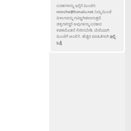
ಬರಹಗಳನ್ನು ಇಲ್ಲಿಗೆ ಮಿಂಚಿಸಿ:
minche@honalu.net
ನಿಮ್ಮ ಮಿಂಚೆ
ವಿಳಾಸವನ್ನು ಗುಟ್ಟಾಗಿಡಲಾಗುತ್ತದೆ.
ಚಿತ್ರಗಳಿದ್ದರೆ ಅವುಗಳನ್ನು ಬರಹದ
ಕಡತದೊಡನೆ ಸೇರಿಸಬೇಡಿ, ಬೇರೆಯಾಗಿ
ಮಿಂಚೆಗೆ ಅಂಟಿಸಿ. ಹೆಚ್ಚಿನ ಮಾಹಿತಿಗಾಗಿ
ಇಲ್ಲಿ
ಒತ್ತಿ
.