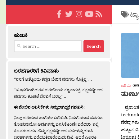
ಟ್ಯ
ಹುಡುಕಿ
Search
for:
ಬರಹಗಾರರಿಗೆ ಕಿವಿಮಾತು
“ನನಗೆ ಅಶ್ಟೊಂದು ಕನ್ನಡ ಬೇರಿನ ಪದಗಳು ಗೊತ್ತಿಲ್ಲ”…
ಅರಿಮೆ
09/
“ಹೊನಲಿಗಾಗಿ ಬರಹ ಬರೆಯೋದು ಕಶ್ಟವಾಗುತ್ತೆ. ಕನ್ನಡದ್ದೇ ಆದ
ತುಣುಕ
ಪದಗಳು ಕೂಡಲೆ ನೆನಪಿಗೆ ಬರಲ್ಲ”…
– ಪ್ರಶಾ
ಈ ಮೇಲಿನ ಅನಿಸಿಕೆಗಳು ನಿಮ್ಮದಾಗಿದ್ದರೆ ಗಮನಿಸಿ:
technolo
ನೀವು ಬರೆಯುವ ಹಾಗೆಯೇ ಬರೆಯಿರಿ. ನಿಮಗೆ ಯಾವ ಪದಗಳು
ನೆರವುಗಳು 
ತೋಚುವುದೋ ಅವುಗಳನ್ನು ಬಳಸಿಕೊಂಡೇ ಬರೆಯಿರಿ. ಇಲ್ಲಿ
ಹಚ್ಚುವ ಬ
ಕೆಲವರು ಬಹಳ ಹೆಚ್ಚು ಕನ್ನಡದ್ದೇ ಆದ ಪದಗಳನ್ನು ಬಳಸಿ
lotion) ಹ
ಬರಹಗಳನ್ನು ಬರೆಯುತ್ತಿದ್ದಾರೆಂಬುದು ದಿಟ. ಆದರೆ ಎಲ್ಲರೂ