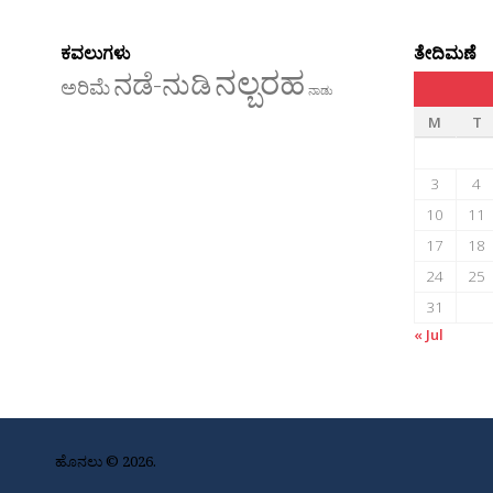
ಕವಲುಗಳು
ತೇದಿಮಣೆ
ನಲ್ಬರಹ
ನಡೆ-ನುಡಿ
ಅರಿಮೆ
ನಾಡು
M
T
3
4
10
11
17
18
24
25
31
« Jul
ಹೊನಲು © 2026.