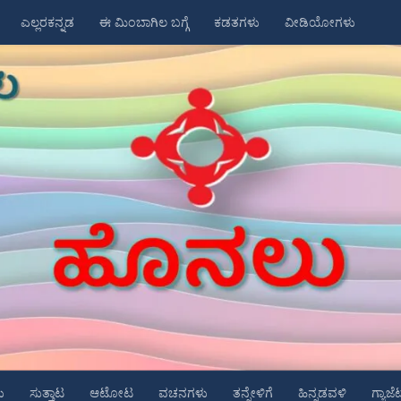
ಎಲ್ಲರಕನ್ನಡ
ಈ ಮಿಂಬಾಗಿಲ ಬಗ್ಗೆ
ಕಡತಗಳು
ವೀಡಿಯೋಗಳು
ು
ಸುತ್ತಾಟ
ಆಟೋಟ
ವಚನಗಳು
ತನ್ನೇಳಿಗೆ
ಹಿನ್ನಡವಳಿ
ಗ್ಯಾಜೆ