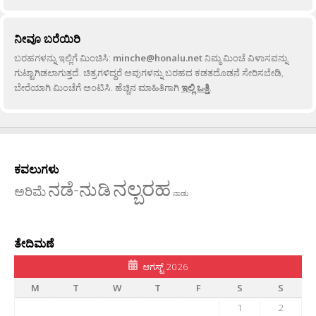
ನೀವೂ ಬರೆಯಿರಿ
ಬರಹಗಳನ್ನು ಇಲ್ಲಿಗೆ ಮಿಂಚಿಸಿ:
minche@honalu.net
ನಿಮ್ಮ ಮಿಂಚೆ ವಿಳಾಸವನ್ನು
ಗುಟ್ಟಾಗಿಡಲಾಗುತ್ತದೆ. ಚಿತ್ರಗಳಿದ್ದರೆ ಅವುಗಳನ್ನು ಬರಹದ ಕಡತದೊಡನೆ ಸೇರಿಸಬೇಡಿ,
ಬೇರೆಯಾಗಿ ಮಿಂಚೆಗೆ ಅಂಟಿಸಿ. ಹೆಚ್ಚಿನ ಮಾಹಿತಿಗಾಗಿ
ಇಲ್ಲಿ ಒತ್ತಿ
.
ಕವಲುಗಳು
ನಲ್ಬರಹ
ನಡೆ-ನುಡಿ
ಅರಿಮೆ
ನಾಡು
ತೇದಿಮಣೆ
ಆಗಸ್ಟ್ 2026
M
T
W
T
F
S
S
1
2