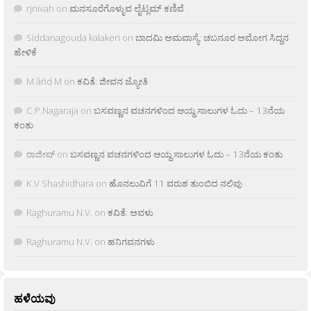
rjnivah
on
ಮನಸೂರೆಗೊಳ್ಳುವ ಲೈಟ್ಲಮ್ ಕಣಿವೆ
Siddanagouda kalakeri
on
ಬಾದಮಿ ಅಮವಾಸ್ಯೆ: ಚಬನೂರ ಅಮೋಗ ಸಿದ್ದನ
ಹೇಳಿಕೆ
M âñd M
on
ಕವಿತೆ: ಜೀವನ ಜ್ಯೋತಿ
C.P.Nagaraja
on
ಬಸವಣ್ಣನ ವಚನಗಳಿಂದ ಆಯ್ದ ಸಾಲುಗಳ ಓದು – 13ನೆಯ
ಕಂತು
ರಾಜೀವ್
on
ಬಸವಣ್ಣನ ವಚನಗಳಿಂದ ಆಯ್ದ ಸಾಲುಗಳ ಓದು – 13ನೆಯ ಕಂತು
K.V Shashidhara
on
ಹೊನಲುವಿಗೆ 11 ವರುಶ ತುಂಬಿದ ನಲಿವು
Raghuramu N.V.
on
ಕವಿತೆ: ಅವಳು
Raghuramu N.V.
on
ಹನಿಗವನಗಳು
ಹಳೆಯವು