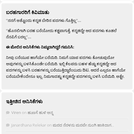
ಬರಹಗಾರರಿಗೆ ಕಿವಿಮಾತು
“ನನಗೆ ಅಶ್ಟೊಂದು ಕನ್ನಡ ಬೇರಿನ ಪದಗಳು ಗೊತ್ತಿಲ್ಲ”…
“ಹೊನಲಿಗಾಗಿ ಬರಹ ಬರೆಯೋದು ಕಶ್ಟವಾಗುತ್ತೆ. ಕನ್ನಡದ್ದೇ ಆದ ಪದಗಳು ಕೂಡಲೆ
ನೆನಪಿಗೆ ಬರಲ್ಲ”…
ಈ ಮೇಲಿನ ಅನಿಸಿಕೆಗಳು ನಿಮ್ಮದಾಗಿದ್ದರೆ ಗಮನಿಸಿ:
ನೀವು ಬರೆಯುವ ಹಾಗೆಯೇ ಬರೆಯಿರಿ. ನಿಮಗೆ ಯಾವ ಪದಗಳು ತೋಚುವುದೋ
ಅವುಗಳನ್ನು ಬಳಸಿಕೊಂಡೇ ಬರೆಯಿರಿ. ಇಲ್ಲಿ ಕೆಲವರು ಬಹಳ ಹೆಚ್ಚು ಕನ್ನಡದ್ದೇ ಆದ
ಪದಗಳನ್ನು ಬಳಸಿ ಬರಹಗಳನ್ನು ಬರೆಯುತ್ತಿದ್ದಾರೆಂಬುದು ದಿಟ. ಆದರೆ ಎಲ್ಲರೂ ಹಾಗೆಯೇ
ಬರೆಯಬೇಕೆಂದೇನೂ ಇಲ್ಲ. ನಿಮಗಾದಶ್ಟು ಕನ್ನಡದ್ದೇ ಪದಗಳನ್ನು ಬಳಸಿ ಬರೆಯಿರಿ, ಅಶ್ಟೇ.
ಇತ್ತೀಚಿನ ಅನಿಸಿಕೆಗಳು
Viren
on
ಹುಣಸೆ ಹುಳಿ ಅನ್ನ
Janardhana Relekar
on
ಮರದ ನೆರಳನು ಮರವೇ ನುಂಗಿ ಹಾಕಿದಾಗ…