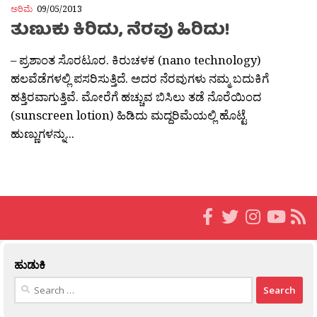
ಅರಿಮೆ
09/05/2013
ತುಣುಕು ಕಿರಿದು, ನೆರವು ಹಿರಿದು!
– ಪ್ರಶಾಂತ ಸೊರಟೂರ. ಕಿರುಚಳಕ (nano technology)
ಹಲವೆಡೆಗಳಲ್ಲಿ ಪಸರಿಸುತ್ತಿದೆ. ಅದರ ನೆರವುಗಳು ನಮ್ಮ ಬದುಕಿಗೆ
ಹತ್ತಿರವಾಗುತ್ತಿವೆ. ಮೋರೆಗೆ ಹಚ್ಚುವ ಬಿಸಿಲು ತಡೆ ನೊರೆಯಿಂದ
(sunscreen lotion) ಹಿಡಿದು ಮದ್ದರಿಮೆಯಲ್ಲಿ ಹೊಟ್ಟೆ
ಹುಣ್ಣುಗಳನ್ನು...
ಹುಡುಕಿ
Search
for: