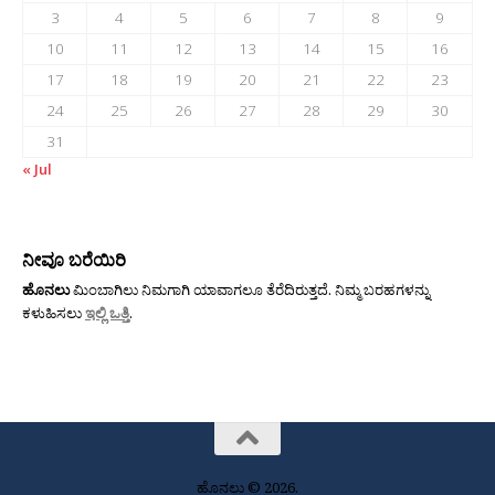
3
4
5
6
7
8
9
10
11
12
13
14
15
16
17
18
19
20
21
22
23
24
25
26
27
28
29
30
31
« Jul
ನೀವೂ ಬರೆಯಿರಿ
ಹೊನಲು
ಮಿಂಬಾಗಿಲು ನಿಮಗಾಗಿ ಯಾವಾಗಲೂ ತೆರೆದಿರುತ್ತದೆ. ನಿಮ್ಮ ಬರಹಗಳನ್ನು
ಕಳುಹಿಸಲು
ಇಲ್ಲಿ ಒತ್ತಿ
.
ಹೊನಲು © 2026.