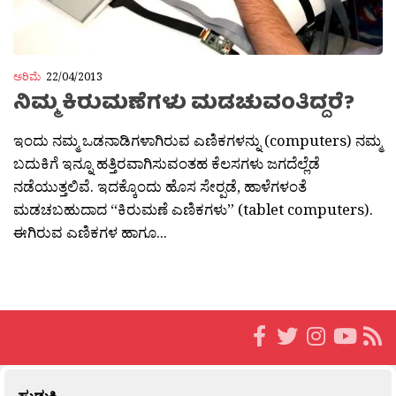
ಅರಿಮೆ
22/04/2013
ನಿಮ್ಮ ಕಿರುಮಣೆಗಳು ಮಡಚುವಂತಿದ್ದರೆ?
ಇಂದು ನಮ್ಮ ಒಡನಾಡಿಗಳಾಗಿರುವ ಎಣಿಕಗಳನ್ನು (computers) ನಮ್ಮ
ಬದುಕಿಗೆ ಇನ್ನೂ ಹತ್ತಿರವಾಗಿಸುವಂತಹ ಕೆಲಸಗಳು ಜಗದೆಲ್ಲೆಡೆ
ನಡೆಯುತ್ತಲಿವೆ. ಇದಕ್ಕೊಂದು ಹೊಸ ಸೇರ‍್ಪಡೆ, ಹಾಳೆಗಳಂತೆ
ಮಡಚಬಹುದಾದ “ಕಿರುಮಣೆ ಎಣಿಕಗಳು” (tablet computers).
ಈಗಿರುವ ಎಣಿಕಗಳ ಹಾಗೂ...
ಹುಡುಕಿ