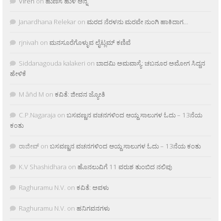
Viren
on
ಹುಣಸೆ ಹುಳಿ ಅನ್ನ
Janardhana Relekar
on
ಮರದ ನೆರಳನು ಮರವೇ ನುಂಗಿ ಹಾಕಿದಾಗ…
rjnivah
on
ಮನಸೂರೆಗೊಳ್ಳುವ ಲೈಟ್ಲಮ್ ಕಣಿವೆ
Siddanagouda kalakeri
on
ಬಾದಮಿ ಅಮವಾಸ್ಯೆ: ಚಬನೂರ ಅಮೋಗ ಸಿದ್ದನ
ಹೇಳಿಕೆ
M âñd M
on
ಕವಿತೆ: ಜೀವನ ಜ್ಯೋತಿ
C.P.Nagaraja
on
ಬಸವಣ್ಣನ ವಚನಗಳಿಂದ ಆಯ್ದ ಸಾಲುಗಳ ಓದು – 13ನೆಯ
ಕಂತು
ರಾಜೀವ್
on
ಬಸವಣ್ಣನ ವಚನಗಳಿಂದ ಆಯ್ದ ಸಾಲುಗಳ ಓದು – 13ನೆಯ ಕಂತು
K.V Shashidhara
on
ಹೊನಲುವಿಗೆ 11 ವರುಶ ತುಂಬಿದ ನಲಿವು
Raghuramu N.V.
on
ಕವಿತೆ: ಅವಳು
Raghuramu N.V.
on
ಹನಿಗವನಗಳು