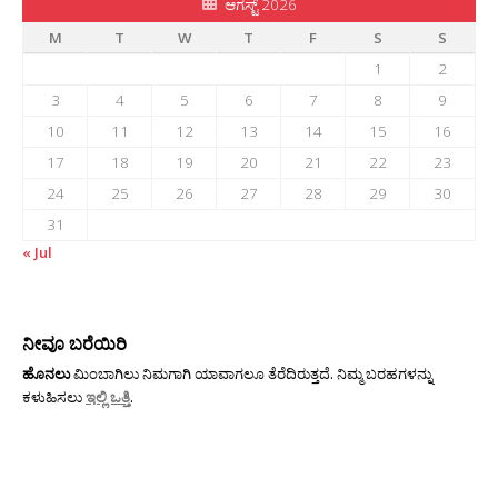
ಆಗಸ್ಟ್ 2026
M
T
W
T
F
S
S
1
2
3
4
5
6
7
8
9
10
11
12
13
14
15
16
17
18
19
20
21
22
23
24
25
26
27
28
29
30
31
« Jul
ನೀವೂ ಬರೆಯಿರಿ
ಹೊನಲು
ಮಿಂಬಾಗಿಲು ನಿಮಗಾಗಿ ಯಾವಾಗಲೂ ತೆರೆದಿರುತ್ತದೆ. ನಿಮ್ಮ ಬರಹಗಳನ್ನು
ಕಳುಹಿಸಲು
ಇಲ್ಲಿ ಒತ್ತಿ
.