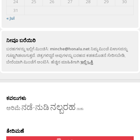
24
25
26
27
28
29
30
31
« Jul
ನೀವೂ ಬರೆಯಿರಿ
ಬರಹಗಳನ್ನು ಇಲ್ಲಿಗೆ ಮಿಂಚಿಸಿ:
minche@honalu.net
ನಿಮ್ಮ ಮಿಂಚೆ ವಿಳಾಸವನ್ನು
ಗುಟ್ಟಾಗಿಡಲಾಗುತ್ತದೆ. ಚಿತ್ರಗಳಿದ್ದರೆ ಅವುಗಳನ್ನು ಬರಹದ ಕಡತದೊಡನೆ ಸೇರಿಸಬೇಡಿ,
ಬೇರೆಯಾಗಿ ಮಿಂಚೆಗೆ ಅಂಟಿಸಿ. ಹೆಚ್ಚಿನ ಮಾಹಿತಿಗಾಗಿ
ಇಲ್ಲಿ ಒತ್ತಿ
.
ಕವಲುಗಳು
ನಲ್ಬರಹ
ನಡೆ-ನುಡಿ
ಅರಿಮೆ
ನಾಡು
ತೇದಿಮಣೆ