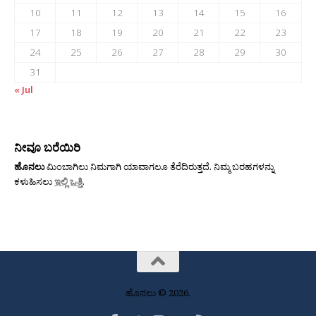
10
11
12
13
14
15
16
17
18
19
20
21
22
23
24
25
26
27
28
29
30
31
« Jul
ನೀವೂ ಬರೆಯಿರಿ
ಹೊನಲು
ಮಿಂಬಾಗಿಲು ನಿಮಗಾಗಿ ಯಾವಾಗಲೂ ತೆರೆದಿರುತ್ತದೆ. ನಿಮ್ಮ ಬರಹಗಳನ್ನು
ಕಳುಹಿಸಲು
ಇಲ್ಲಿ ಒತ್ತಿ
.
ಹೊನಲು © 2026.