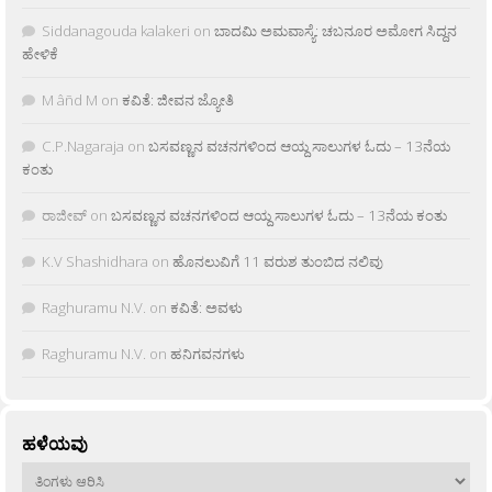
Siddanagouda kalakeri
on
ಬಾದಮಿ ಅಮವಾಸ್ಯೆ: ಚಬನೂರ ಅಮೋಗ ಸಿದ್ದನ
ಹೇಳಿಕೆ
M âñd M
on
ಕವಿತೆ: ಜೀವನ ಜ್ಯೋತಿ
C.P.Nagaraja
on
ಬಸವಣ್ಣನ ವಚನಗಳಿಂದ ಆಯ್ದ ಸಾಲುಗಳ ಓದು – 13ನೆಯ
ಕಂತು
ರಾಜೀವ್
on
ಬಸವಣ್ಣನ ವಚನಗಳಿಂದ ಆಯ್ದ ಸಾಲುಗಳ ಓದು – 13ನೆಯ ಕಂತು
K.V Shashidhara
on
ಹೊನಲುವಿಗೆ 11 ವರುಶ ತುಂಬಿದ ನಲಿವು
Raghuramu N.V.
on
ಕವಿತೆ: ಅವಳು
Raghuramu N.V.
on
ಹನಿಗವನಗಳು
ಹಳೆಯವು
ಹಳೆಯವು