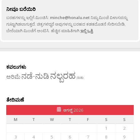
ನೀವೂ ಬರೆಯಿರಿ
ಬರಹಗಳನ್ನು ಇಲ್ಲಿಗೆ ಮಿಂಚಿಸಿ:
minche@honalu.net
ನಿಮ್ಮ ಮಿಂಚೆ ವಿಳಾಸವನ್ನು
ಗುಟ್ಟಾಗಿಡಲಾಗುತ್ತದೆ. ಚಿತ್ರಗಳಿದ್ದರೆ ಅವುಗಳನ್ನು ಬರಹದ ಕಡತದೊಡನೆ ಸೇರಿಸಬೇಡಿ,
ಬೇರೆಯಾಗಿ ಮಿಂಚೆಗೆ ಅಂಟಿಸಿ. ಹೆಚ್ಚಿನ ಮಾಹಿತಿಗಾಗಿ
ಇಲ್ಲಿ ಒತ್ತಿ
.
ಕವಲುಗಳು
ನಲ್ಬರಹ
ನಡೆ-ನುಡಿ
ಅರಿಮೆ
ನಾಡು
ತೇದಿಮಣೆ
ಆಗಸ್ಟ್ 2026
M
T
W
T
F
S
S
1
2
3
4
5
6
7
8
9