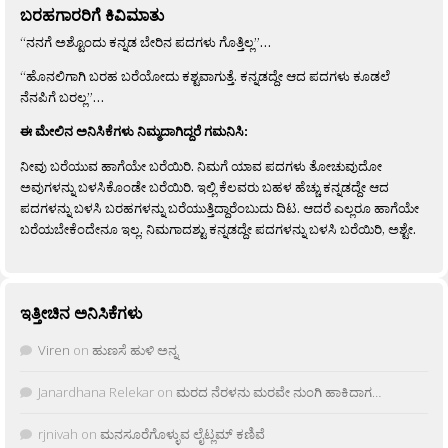
ಬರಹಗಾರರಿಗೆ ಕಿವಿಮಾತು
“ನನಗೆ ಅಶ್ಟೊಂದು ಕನ್ನಡ ಬೇರಿನ ಪದಗಳು ಗೊತ್ತಿಲ್ಲ”…
“ಹೊನಲಿಗಾಗಿ ಬರಹ ಬರೆಯೋದು ಕಶ್ಟವಾಗುತ್ತೆ. ಕನ್ನಡದ್ದೇ ಆದ ಪದಗಳು ಕೂಡಲೆ
ನೆನಪಿಗೆ ಬರಲ್ಲ”…
ಈ ಮೇಲಿನ ಅನಿಸಿಕೆಗಳು ನಿಮ್ಮದಾಗಿದ್ದರೆ ಗಮನಿಸಿ:
ನೀವು ಬರೆಯುವ ಹಾಗೆಯೇ ಬರೆಯಿರಿ. ನಿಮಗೆ ಯಾವ ಪದಗಳು ತೋಚುವುದೋ
ಅವುಗಳನ್ನು ಬಳಸಿಕೊಂಡೇ ಬರೆಯಿರಿ. ಇಲ್ಲಿ ಕೆಲವರು ಬಹಳ ಹೆಚ್ಚು ಕನ್ನಡದ್ದೇ ಆದ
ಪದಗಳನ್ನು ಬಳಸಿ ಬರಹಗಳನ್ನು ಬರೆಯುತ್ತಿದ್ದಾರೆಂಬುದು ದಿಟ. ಆದರೆ ಎಲ್ಲರೂ ಹಾಗೆಯೇ
ಬರೆಯಬೇಕೆಂದೇನೂ ಇಲ್ಲ. ನಿಮಗಾದಶ್ಟು ಕನ್ನಡದ್ದೇ ಪದಗಳನ್ನು ಬಳಸಿ ಬರೆಯಿರಿ, ಅಶ್ಟೇ.
ಇತ್ತೀಚಿನ ಅನಿಸಿಕೆಗಳು
Viren
on
ಹುಣಸೆ ಹುಳಿ ಅನ್ನ
Janardhana Relekar
on
ಮರದ ನೆರಳನು ಮರವೇ ನುಂಗಿ ಹಾಕಿದಾಗ…
rjnivah
on
ಮನಸೂರೆಗೊಳ್ಳುವ ಲೈಟ್ಲಮ್ ಕಣಿವೆ