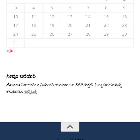
3
4
5
6
7
8
9
10
11
12
13
14
15
16
17
18
19
20
21
22
23
24
25
26
27
28
29
30
31
« Jul
ನೀವೂ ಬರೆಯಿರಿ
ಹೊನಲು
ಮಿಂಬಾಗಿಲು ನಿಮಗಾಗಿ ಯಾವಾಗಲೂ ತೆರೆದಿರುತ್ತದೆ. ನಿಮ್ಮ ಬರಹಗಳನ್ನು
ಕಳುಹಿಸಲು
ಇಲ್ಲಿ ಒತ್ತಿ
.