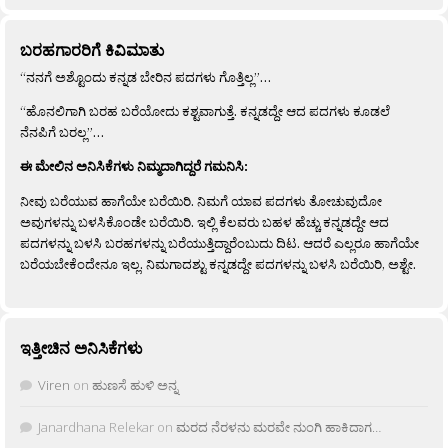
ಬರಹಗಾರರಿಗೆ ಕಿವಿಮಾತು
“ನನಗೆ ಅಶ್ಟೊಂದು ಕನ್ನಡ ಬೇರಿನ ಪದಗಳು ಗೊತ್ತಿಲ್ಲ”…
“ಹೊನಲಿಗಾಗಿ ಬರಹ ಬರೆಯೋದು ಕಶ್ಟವಾಗುತ್ತೆ. ಕನ್ನಡದ್ದೇ ಆದ ಪದಗಳು ಕೂಡಲೆ
ನೆನಪಿಗೆ ಬರಲ್ಲ”…
ಈ ಮೇಲಿನ ಅನಿಸಿಕೆಗಳು ನಿಮ್ಮದಾಗಿದ್ದರೆ ಗಮನಿಸಿ:
ನೀವು ಬರೆಯುವ ಹಾಗೆಯೇ ಬರೆಯಿರಿ. ನಿಮಗೆ ಯಾವ ಪದಗಳು ತೋಚುವುದೋ
ಅವುಗಳನ್ನು ಬಳಸಿಕೊಂಡೇ ಬರೆಯಿರಿ. ಇಲ್ಲಿ ಕೆಲವರು ಬಹಳ ಹೆಚ್ಚು ಕನ್ನಡದ್ದೇ ಆದ
ಪದಗಳನ್ನು ಬಳಸಿ ಬರಹಗಳನ್ನು ಬರೆಯುತ್ತಿದ್ದಾರೆಂಬುದು ದಿಟ. ಆದರೆ ಎಲ್ಲರೂ ಹಾಗೆಯೇ
ಬರೆಯಬೇಕೆಂದೇನೂ ಇಲ್ಲ. ನಿಮಗಾದಶ್ಟು ಕನ್ನಡದ್ದೇ ಪದಗಳನ್ನು ಬಳಸಿ ಬರೆಯಿರಿ, ಅಶ್ಟೇ.
ಇತ್ತೀಚಿನ ಅನಿಸಿಕೆಗಳು
Viren
on
ಹುಣಸೆ ಹುಳಿ ಅನ್ನ
Janardhana Relekar
on
ಮರದ ನೆರಳನು ಮರವೇ ನುಂಗಿ ಹಾಕಿದಾಗ…