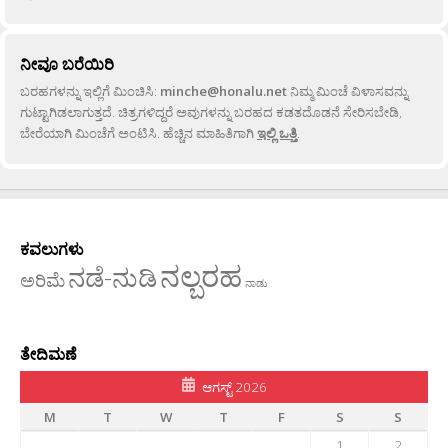
ನೀವೂ ಬರೆಯಿರಿ
ಬರಹಗಳನ್ನು ಇಲ್ಲಿಗೆ ಮಿಂಚಿಸಿ:
minche@honalu.net
ನಿಮ್ಮ ಮಿಂಚೆ ವಿಳಾಸವನ್ನು
ಗುಟ್ಟಾಗಿಡಲಾಗುತ್ತದೆ. ಚಿತ್ರಗಳಿದ್ದರೆ ಅವುಗಳನ್ನು ಬರಹದ ಕಡತದೊಡನೆ ಸೇರಿಸಬೇಡಿ,
ಬೇರೆಯಾಗಿ ಮಿಂಚೆಗೆ ಅಂಟಿಸಿ. ಹೆಚ್ಚಿನ ಮಾಹಿತಿಗಾಗಿ
ಇಲ್ಲಿ ಒತ್ತಿ
.
ಕವಲುಗಳು
ನಲ್ಬರಹ
ನಡೆ-ನುಡಿ
ಅರಿಮೆ
ನಾಡು
ತೇದಿಮಣೆ
ಆಗಸ್ಟ್ 2026
M
T
W
T
F
S
S
1
2