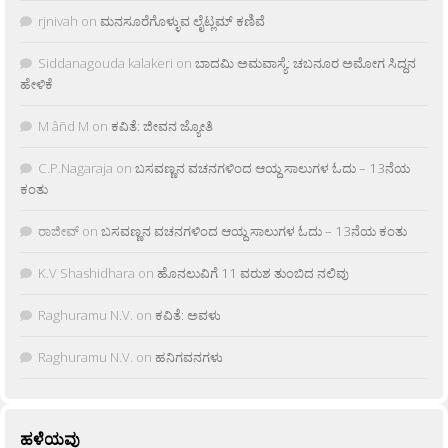
rjnivah
on
ಮನಸೂರೆಗೊಳ್ಳುವ ಲೈಟ್ಲಮ್ ಕಣಿವೆ
Siddanagouda kalakeri
on
ಬಾದಮಿ ಅಮವಾಸ್ಯೆ: ಚಬನೂರ ಅಮೋಗ ಸಿದ್ದನ
ಹೇಳಿಕೆ
M âñd M
on
ಕವಿತೆ: ಜೀವನ ಜ್ಯೋತಿ
C.P.Nagaraja
on
ಬಸವಣ್ಣನ ವಚನಗಳಿಂದ ಆಯ್ದ ಸಾಲುಗಳ ಓದು – 13ನೆಯ
ಕಂತು
ರಾಜೀವ್
on
ಬಸವಣ್ಣನ ವಚನಗಳಿಂದ ಆಯ್ದ ಸಾಲುಗಳ ಓದು – 13ನೆಯ ಕಂತು
K.V Shashidhara
on
ಹೊನಲುವಿಗೆ 11 ವರುಶ ತುಂಬಿದ ನಲಿವು
Raghuramu N.V.
on
ಕವಿತೆ: ಅವಳು
Raghuramu N.V.
on
ಹನಿಗವನಗಳು
ಹಳೆಯವು