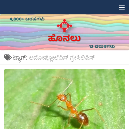
Skip to content
ಟ್ಯಾಗ್:
ಅನೋಪ್ಲೋಲೆಪಿಸ್ ಗ್ರೇಸಿಲಿಪಿಸ್