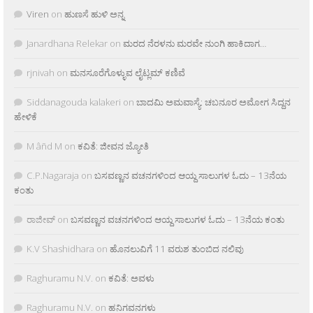
Viren
on
ಹುಣಸೆ ಹುಳಿ ಅನ್ನ
Janardhana Relekar
on
ಮರದ ನೆರಳನು ಮರವೇ ನುಂಗಿ ಹಾಕಿದಾಗ…
rjnivah
on
ಮನಸೂರೆಗೊಳ್ಳುವ ಲೈಟ್ಲಮ್ ಕಣಿವೆ
Siddanagouda kalakeri
on
ಬಾದಮಿ ಅಮವಾಸ್ಯೆ: ಚಬನೂರ ಅಮೋಗ ಸಿದ್ದನ
ಹೇಳಿಕೆ
M âñd M
on
ಕವಿತೆ: ಜೀವನ ಜ್ಯೋತಿ
C.P.Nagaraja
on
ಬಸವಣ್ಣನ ವಚನಗಳಿಂದ ಆಯ್ದ ಸಾಲುಗಳ ಓದು – 13ನೆಯ
ಕಂತು
ರಾಜೀವ್
on
ಬಸವಣ್ಣನ ವಚನಗಳಿಂದ ಆಯ್ದ ಸಾಲುಗಳ ಓದು – 13ನೆಯ ಕಂತು
K.V Shashidhara
on
ಹೊನಲುವಿಗೆ 11 ವರುಶ ತುಂಬಿದ ನಲಿವು
Raghuramu N.V.
on
ಕವಿತೆ: ಅವಳು
Raghuramu N.V.
on
ಹನಿಗವನಗಳು