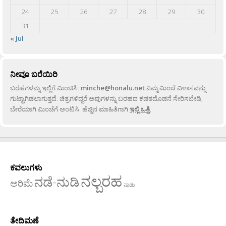
24
25
26
27
28
29
30
31
« Jul
ನೀವೂ ಬರೆಯಿರಿ
ಬರಹಗಳನ್ನು ಇಲ್ಲಿಗೆ ಮಿಂಚಿಸಿ:
minche@honalu.net
ನಿಮ್ಮ ಮಿಂಚೆ ವಿಳಾಸವನ್ನು
ಗುಟ್ಟಾಗಿಡಲಾಗುತ್ತದೆ. ಚಿತ್ರಗಳಿದ್ದರೆ ಅವುಗಳನ್ನು ಬರಹದ ಕಡತದೊಡನೆ ಸೇರಿಸಬೇಡಿ,
ಬೇರೆಯಾಗಿ ಮಿಂಚೆಗೆ ಅಂಟಿಸಿ. ಹೆಚ್ಚಿನ ಮಾಹಿತಿಗಾಗಿ
ಇಲ್ಲಿ ಒತ್ತಿ
.
ಕವಲುಗಳು
ನಲ್ಬರಹ
ನಡೆ-ನುಡಿ
ಅರಿಮೆ
ನಾಡು
ತೇದಿಮಣೆ