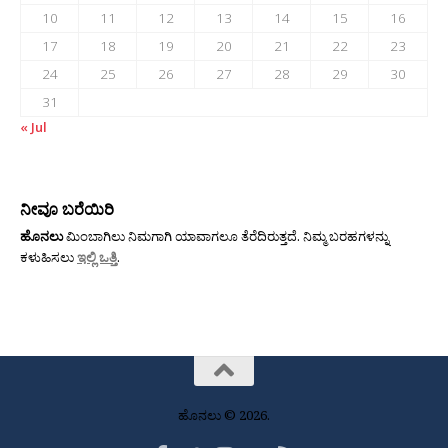
10
11
12
13
14
15
16
17
18
19
20
21
22
23
24
25
26
27
28
29
30
31
« Jul
ನೀವೂ ಬರೆಯಿರಿ
ಹೊನಲು
ಮಿಂಬಾಗಿಲು ನಿಮಗಾಗಿ ಯಾವಾಗಲೂ ತೆರೆದಿರುತ್ತದೆ. ನಿಮ್ಮ ಬರಹಗಳನ್ನು
ಕಳುಹಿಸಲು
ಇಲ್ಲಿ ಒತ್ತಿ
.
ಹೊನಲು © 2026.