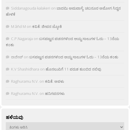
Siddanagouda kalakeri
on
ಬಾದಮಿ ಅಮವಾಸ್ಯೆ: ಚಬನೂರ ಅಮೋಗ ಸಿದ್ದನ
ಹೇಳಿಕೆ
M âñd M
on
ಕವಿತೆ: ಜೀವನ ಜ್ಯೋತಿ
C.P.Nagaraja
on
ಬಸವಣ್ಣನ ವಚನಗಳಿಂದ ಆಯ್ದ ಸಾಲುಗಳ ಓದು – 13ನೆಯ
ಕಂತು
ರಾಜೀವ್
on
ಬಸವಣ್ಣನ ವಚನಗಳಿಂದ ಆಯ್ದ ಸಾಲುಗಳ ಓದು – 13ನೆಯ ಕಂತು
K.V Shashidhara
on
ಹೊನಲುವಿಗೆ 11 ವರುಶ ತುಂಬಿದ ನಲಿವು
Raghuramu N.V.
on
ಕವಿತೆ: ಅವಳು
Raghuramu N.V.
on
ಹನಿಗವನಗಳು
ಹಳೆಯವು
ಹಳೆಯವು