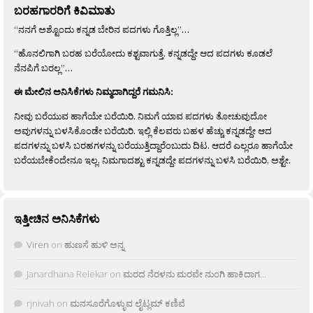
ಬರಹಗಾರರಿಗೆ ಕಿವಿಮಾತು
“ನನಗೆ ಅಶ್ಟೊಂದು ಕನ್ನಡ ಬೇರಿನ ಪದಗಳು ಗೊತ್ತಿಲ್ಲ”…
“ಹೊನಲಿಗಾಗಿ ಬರಹ ಬರೆಯೋದು ಕಶ್ಟವಾಗುತ್ತೆ. ಕನ್ನಡದ್ದೇ ಆದ ಪದಗಳು ಕೂಡಲೆ
ನೆನಪಿಗೆ ಬರಲ್ಲ”…
ಈ ಮೇಲಿನ ಅನಿಸಿಕೆಗಳು ನಿಮ್ಮದಾಗಿದ್ದರೆ ಗಮನಿಸಿ:
ನೀವು ಬರೆಯುವ ಹಾಗೆಯೇ ಬರೆಯಿರಿ. ನಿಮಗೆ ಯಾವ ಪದಗಳು ತೋಚುವುದೋ
ಅವುಗಳನ್ನು ಬಳಸಿಕೊಂಡೇ ಬರೆಯಿರಿ. ಇಲ್ಲಿ ಕೆಲವರು ಬಹಳ ಹೆಚ್ಚು ಕನ್ನಡದ್ದೇ ಆದ
ಪದಗಳನ್ನು ಬಳಸಿ ಬರಹಗಳನ್ನು ಬರೆಯುತ್ತಿದ್ದಾರೆಂಬುದು ದಿಟ. ಆದರೆ ಎಲ್ಲರೂ ಹಾಗೆಯೇ
ಬರೆಯಬೇಕೆಂದೇನೂ ಇಲ್ಲ. ನಿಮಗಾದಶ್ಟು ಕನ್ನಡದ್ದೇ ಪದಗಳನ್ನು ಬಳಸಿ ಬರೆಯಿರಿ, ಅಶ್ಟೇ.
ಇತ್ತೀಚಿನ ಅನಿಸಿಕೆಗಳು
Viren
on
ಹುಣಸೆ ಹುಳಿ ಅನ್ನ
Janardhana Relekar
on
ಮರದ ನೆರಳನು ಮರವೇ ನುಂಗಿ ಹಾಕಿದಾಗ…
rjnivah
on
ಮನಸೂರೆಗೊಳ್ಳುವ ಲೈಟ್ಲಮ್ ಕಣಿವೆ