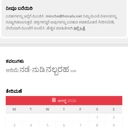
ನೀವೂ ಬರೆಯಿರಿ
ಬರಹಗಳನ್ನು ಇಲ್ಲಿಗೆ ಮಿಂಚಿಸಿ:
minche@honalu.net
ನಿಮ್ಮ ಮಿಂಚೆ ವಿಳಾಸವನ್ನು
ಗುಟ್ಟಾಗಿಡಲಾಗುತ್ತದೆ. ಚಿತ್ರಗಳಿದ್ದರೆ ಅವುಗಳನ್ನು ಬರಹದ ಕಡತದೊಡನೆ ಸೇರಿಸಬೇಡಿ,
ಬೇರೆಯಾಗಿ ಮಿಂಚೆಗೆ ಅಂಟಿಸಿ. ಹೆಚ್ಚಿನ ಮಾಹಿತಿಗಾಗಿ
ಇಲ್ಲಿ ಒತ್ತಿ
.
ಕವಲುಗಳು
ನಲ್ಬರಹ
ನಡೆ-ನುಡಿ
ಅರಿಮೆ
ನಾಡು
ತೇದಿಮಣೆ
ಆಗಸ್ಟ್ 2026
M
T
W
T
F
S
S
1
2
3
4
5
6
7
8
9