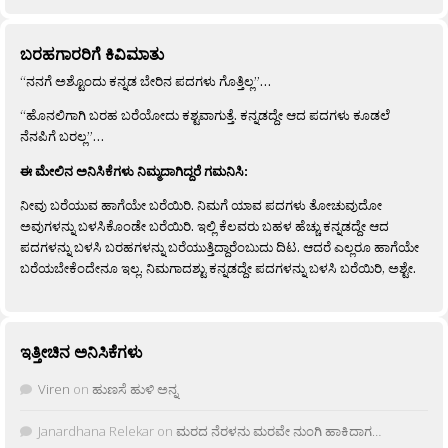
ಬರಹಗಾರರಿಗೆ ಕಿವಿಮಾತು
“ನನಗೆ ಅಶ್ಟೊಂದು ಕನ್ನಡ ಬೇರಿನ ಪದಗಳು ಗೊತ್ತಿಲ್ಲ”…
“ಹೊನಲಿಗಾಗಿ ಬರಹ ಬರೆಯೋದು ಕಶ್ಟವಾಗುತ್ತೆ. ಕನ್ನಡದ್ದೇ ಆದ ಪದಗಳು ಕೂಡಲೆ
ನೆನಪಿಗೆ ಬರಲ್ಲ”…
ಈ ಮೇಲಿನ ಅನಿಸಿಕೆಗಳು ನಿಮ್ಮದಾಗಿದ್ದರೆ ಗಮನಿಸಿ:
ನೀವು ಬರೆಯುವ ಹಾಗೆಯೇ ಬರೆಯಿರಿ. ನಿಮಗೆ ಯಾವ ಪದಗಳು ತೋಚುವುದೋ
ಅವುಗಳನ್ನು ಬಳಸಿಕೊಂಡೇ ಬರೆಯಿರಿ. ಇಲ್ಲಿ ಕೆಲವರು ಬಹಳ ಹೆಚ್ಚು ಕನ್ನಡದ್ದೇ ಆದ
ಪದಗಳನ್ನು ಬಳಸಿ ಬರಹಗಳನ್ನು ಬರೆಯುತ್ತಿದ್ದಾರೆಂಬುದು ದಿಟ. ಆದರೆ ಎಲ್ಲರೂ ಹಾಗೆಯೇ
ಬರೆಯಬೇಕೆಂದೇನೂ ಇಲ್ಲ. ನಿಮಗಾದಶ್ಟು ಕನ್ನಡದ್ದೇ ಪದಗಳನ್ನು ಬಳಸಿ ಬರೆಯಿರಿ, ಅಶ್ಟೇ.
ಇತ್ತೀಚಿನ ಅನಿಸಿಕೆಗಳು
Viren
on
ಹುಣಸೆ ಹುಳಿ ಅನ್ನ
Janardhana Relekar
on
ಮರದ ನೆರಳನು ಮರವೇ ನುಂಗಿ ಹಾಕಿದಾಗ…