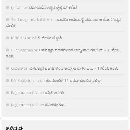
rjnivah
on
ಮನಸೂರೆಗೊಳ್ಳುವ ಲೈಟ್ಲಮ್ ಕಣಿವೆ
Siddanagouda kalakeri
on
ಬಾದಮಿ ಅಮವಾಸ್ಯೆ: ಚಬನೂರ ಅಮೋಗ ಸಿದ್ದನ
ಹೇಳಿಕೆ
M âñd M
on
ಕವಿತೆ: ಜೀವನ ಜ್ಯೋತಿ
C.P.Nagaraja
on
ಬಸವಣ್ಣನ ವಚನಗಳಿಂದ ಆಯ್ದ ಸಾಲುಗಳ ಓದು – 13ನೆಯ
ಕಂತು
ರಾಜೀವ್
on
ಬಸವಣ್ಣನ ವಚನಗಳಿಂದ ಆಯ್ದ ಸಾಲುಗಳ ಓದು – 13ನೆಯ ಕಂತು
K.V Shashidhara
on
ಹೊನಲುವಿಗೆ 11 ವರುಶ ತುಂಬಿದ ನಲಿವು
Raghuramu N.V.
on
ಕವಿತೆ: ಅವಳು
Raghuramu N.V.
on
ಹನಿಗವನಗಳು
ಹಳೆಯವು