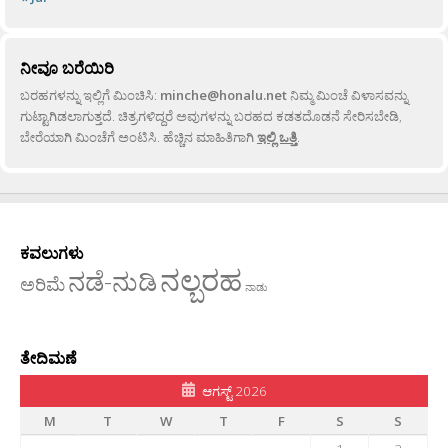
ನೀವೂ ಬರೆಯಿರಿ
ಬರಹಗಳನ್ನು ಇಲ್ಲಿಗೆ ಮಿಂಚಿಸಿ:
minche@honalu.net
ನಿಮ್ಮ ಮಿಂಚೆ ವಿಳಾಸವನ್ನು
ಗುಟ್ಟಾಗಿಡಲಾಗುತ್ತದೆ. ಚಿತ್ರಗಳಿದ್ದರೆ ಅವುಗಳನ್ನು ಬರಹದ ಕಡತದೊಡನೆ ಸೇರಿಸಬೇಡಿ,
ಬೇರೆಯಾಗಿ ಮಿಂಚೆಗೆ ಅಂಟಿಸಿ. ಹೆಚ್ಚಿನ ಮಾಹಿತಿಗಾಗಿ
ಇಲ್ಲಿ ಒತ್ತಿ
.
ಕವಲುಗಳು
ನಲ್ಬರಹ
ನಡೆ-ನುಡಿ
ಅರಿಮೆ
ನಾಡು
ತೇದಿಮಣೆ
ಆಗಸ್ಟ್ 2026
M
T
W
T
F
S
S