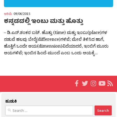
ಅರಿಮೆ
09/06/2015
ಕನ್ನಡದಲ್ಲಿ ಇಂಬು ಮತ್ತು ಹೊತ್ತು
– ಡಿ.ಎನ್.ಶಂಕರ ಬಟ್. ಹೊತ್ತು (time) ಮತ್ತು ಇಂಬು(place)ಗಳ
ನಡುವೆ ಹಲವು ಬೇರ‍್ಮೆ(difference)ಗಳಿವೆ; ಮೇಲೆ ತಿಳಿಸಿದ ಹಾಗೆ,
ಹೊತ್ತಿಗೆ ಒಂದೇ ಆಯ(dimension)ವಿದೆಯಾದರೆ, ಇಂಬಿಗೆ ಮೂರು
ಆಯಗಳಿವೆ; ಇಂಬಿನ ಹಿಂದೆ-ಮುಂದೆ ಎಂಬ ಒಂದು ಆಯಕ್ಕೆ...
ಹುಡುಕಿ
Search
for: