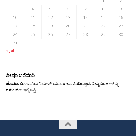
1
2
3
4
5
6
7
8
9
10
11
12
13
14
15
16
17
18
19
20
21
22
23
24
25
26
27
28
29
30
31
« Jul
ನೀವೂ ಬರೆಯಿರಿ
ಹೊನಲು
ಮಿಂಬಾಗಿಲು ನಿಮಗಾಗಿ ಯಾವಾಗಲೂ ತೆರೆದಿರುತ್ತದೆ. ನಿಮ್ಮ ಬರಹಗಳನ್ನು
ಕಳುಹಿಸಲು
ಇಲ್ಲಿ ಒತ್ತಿ
.