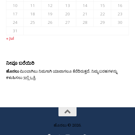
10
11
12
13
14
15
16
17
18
19
20
21
22
23
24
25
26
27
28
29
30
31
« Jul
ನೀವೂ ಬರೆಯಿರಿ
ಹೊನಲು
ಮಿಂಬಾಗಿಲು ನಿಮಗಾಗಿ ಯಾವಾಗಲೂ ತೆರೆದಿರುತ್ತದೆ. ನಿಮ್ಮ ಬರಹಗಳನ್ನು
ಕಳುಹಿಸಲು
ಇಲ್ಲಿ ಒತ್ತಿ
.
ಹೊನಲು © 2026.