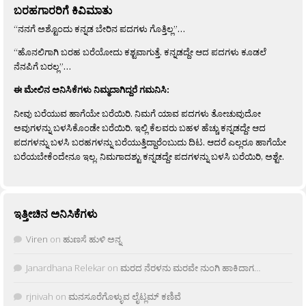
ಬರಹಗಾರರಿಗೆ ಕಿವಿಮಾತು
“ನನಗೆ ಅಶ್ಟೊಂದು ಕನ್ನಡ ಬೇರಿನ ಪದಗಳು ಗೊತ್ತಿಲ್ಲ”…
“ಹೊನಲಿಗಾಗಿ ಬರಹ ಬರೆಯೋದು ಕಶ್ಟವಾಗುತ್ತೆ. ಕನ್ನಡದ್ದೇ ಆದ ಪದಗಳು ಕೂಡಲೆ
ನೆನಪಿಗೆ ಬರಲ್ಲ”…
ಈ ಮೇಲಿನ ಅನಿಸಿಕೆಗಳು ನಿಮ್ಮದಾಗಿದ್ದರೆ ಗಮನಿಸಿ:
ನೀವು ಬರೆಯುವ ಹಾಗೆಯೇ ಬರೆಯಿರಿ. ನಿಮಗೆ ಯಾವ ಪದಗಳು ತೋಚುವುದೋ
ಅವುಗಳನ್ನು ಬಳಸಿಕೊಂಡೇ ಬರೆಯಿರಿ. ಇಲ್ಲಿ ಕೆಲವರು ಬಹಳ ಹೆಚ್ಚು ಕನ್ನಡದ್ದೇ ಆದ
ಪದಗಳನ್ನು ಬಳಸಿ ಬರಹಗಳನ್ನು ಬರೆಯುತ್ತಿದ್ದಾರೆಂಬುದು ದಿಟ. ಆದರೆ ಎಲ್ಲರೂ ಹಾಗೆಯೇ
ಬರೆಯಬೇಕೆಂದೇನೂ ಇಲ್ಲ. ನಿಮಗಾದಶ್ಟು ಕನ್ನಡದ್ದೇ ಪದಗಳನ್ನು ಬಳಸಿ ಬರೆಯಿರಿ, ಅಶ್ಟೇ.
ಇತ್ತೀಚಿನ ಅನಿಸಿಕೆಗಳು
Viren
on
ಹುಣಸೆ ಹುಳಿ ಅನ್ನ
Janardhana Relekar
on
ಮರದ ನೆರಳನು ಮರವೇ ನುಂಗಿ ಹಾಕಿದಾಗ…
rjnivah
on
ಮನಸೂರೆಗೊಳ್ಳುವ ಲೈಟ್ಲಮ್ ಕಣಿವೆ