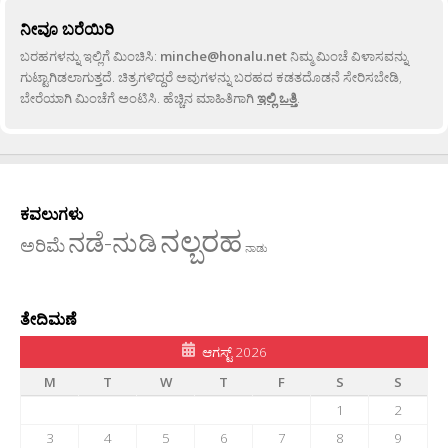
ನೀವೂ ಬರೆಯಿರಿ
ಬರಹಗಳನ್ನು ಇಲ್ಲಿಗೆ ಮಿಂಚಿಸಿ:
minche@honalu.net
ನಿಮ್ಮ ಮಿಂಚೆ ವಿಳಾಸವನ್ನು
ಗುಟ್ಟಾಗಿಡಲಾಗುತ್ತದೆ. ಚಿತ್ರಗಳಿದ್ದರೆ ಅವುಗಳನ್ನು ಬರಹದ ಕಡತದೊಡನೆ ಸೇರಿಸಬೇಡಿ,
ಬೇರೆಯಾಗಿ ಮಿಂಚೆಗೆ ಅಂಟಿಸಿ. ಹೆಚ್ಚಿನ ಮಾಹಿತಿಗಾಗಿ
ಇಲ್ಲಿ ಒತ್ತಿ
.
ಕವಲುಗಳು
ನಲ್ಬರಹ
ನಡೆ-ನುಡಿ
ಅರಿಮೆ
ನಾಡು
ತೇದಿಮಣೆ
ಆಗಸ್ಟ್ 2026
M
T
W
T
F
S
S
1
2
3
4
5
6
7
8
9