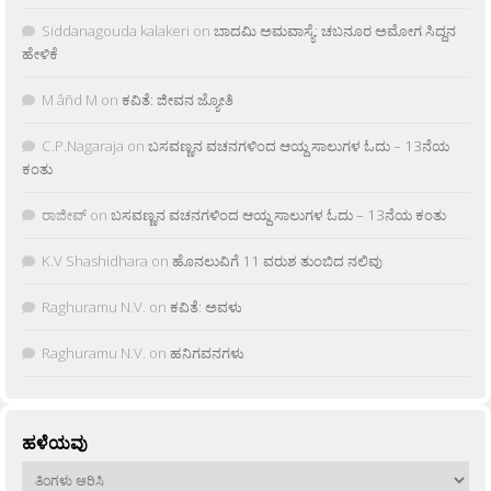
Siddanagouda kalakeri
on
ಬಾದಮಿ ಅಮವಾಸ್ಯೆ: ಚಬನೂರ ಅಮೋಗ ಸಿದ್ದನ
ಹೇಳಿಕೆ
M âñd M
on
ಕವಿತೆ: ಜೀವನ ಜ್ಯೋತಿ
C.P.Nagaraja
on
ಬಸವಣ್ಣನ ವಚನಗಳಿಂದ ಆಯ್ದ ಸಾಲುಗಳ ಓದು – 13ನೆಯ
ಕಂತು
ರಾಜೀವ್
on
ಬಸವಣ್ಣನ ವಚನಗಳಿಂದ ಆಯ್ದ ಸಾಲುಗಳ ಓದು – 13ನೆಯ ಕಂತು
K.V Shashidhara
on
ಹೊನಲುವಿಗೆ 11 ವರುಶ ತುಂಬಿದ ನಲಿವು
Raghuramu N.V.
on
ಕವಿತೆ: ಅವಳು
Raghuramu N.V.
on
ಹನಿಗವನಗಳು
ಹಳೆಯವು
ಹಳೆಯವು