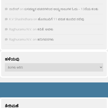
ರಾಜೀವ್
on
ಬಸವಣ್ಣನ ವಚನಗಳಿಂದ ಆಯ್ದ ಸಾಲುಗಳ ಓದು – 13ನೆಯ ಕಂತು
K.V Shashidhara
on
ಹೊನಲುವಿಗೆ 11 ವರುಶ ತುಂಬಿದ ನಲಿವು
Raghuramu N.V.
on
ಕವಿತೆ: ಅವಳು
Raghuramu N.V.
on
ಹನಿಗವನಗಳು
ಹಳೆಯವು
ಹಳೆಯವು
ತೇದಿಮಣೆ