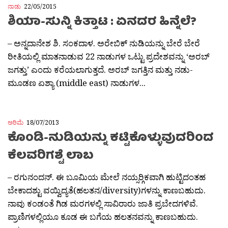
ನಾಡು
22/05/2015
ಶಿಯಾ-ಸುನ್ನಿ ಕಿತ್ತಾಟ : ಏನದರ ಹಿನ್ನೆಲೆ?
– ಅನ್ನದಾನೇಶ ಶಿ. ಸಂಕದಾಳ. ಅರೇಬಿಕ್ ನುಡಿಯನ್ನು ಬೇರೆ ಬೇರೆ
ರೀತಿಯಲ್ಲಿ ಮಾತನಾಡುವ 22 ನಾಡುಗಳ ಒಟ್ಟು ಪ್ರದೇಶವನ್ನು ‘ಅರಬ್
ಜಗತ್ತು’ ಎಂದು ಕರೆಯಲಾಗುತ್ತದೆ. ಅರಬ್ ಜಗತ್ತಿನ ಮತ್ತು ನಡು-
ಮೂಡಣ ಏಶ್ಯಾ (middle east) ನಾಡುಗಳ...
ಅರಿಮೆ
18/07/2013
ಕೊಂಡಿ-ನುಡಿಯನ್ನು ಕಟ್ಟಿಕೊಳ್ಳುವುದರಿಂದ
ಕೆಲವರಿಗಶ್ಟೆ ಲಾಬ
– ರಗುನಂದನ್. ಈ ಬೂಮಿಯ ಮೇಲೆ ನಯ್ಸರ‍್ಗಿಕವಾಗಿ ಹುಟ್ಟಿದಂತಹ
ಬೇಕಾದಶ್ಟು ವಯ್ವಿದ್ಯತೆ(ಹಲತನ/diversity)ಗಳನ್ನು ಕಾಣಬಹುದು.
ನಾವು ಕಂಡಂತೆ ಗಿಡ ಮರಗಳಲ್ಲಿ ಸಾವಿರಾರು ಜಾತಿ ಪ್ರಬೇದಗಳಿವೆ.
ಪ್ರಾಣಿಗಳಲ್ಲಿಯೂ ಕೂಡ ಈ ಬಗೆಯ ಹಲತನವನ್ನು ಕಾಣಬಹುದು.