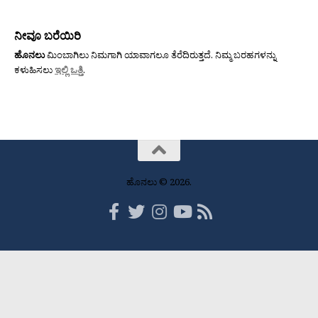
ನೀವೂ ಬರೆಯಿರಿ
ಹೊನಲು
ಮಿಂಬಾಗಿಲು ನಿಮಗಾಗಿ ಯಾವಾಗಲೂ ತೆರೆದಿರುತ್ತದೆ. ನಿಮ್ಮ ಬರಹಗಳನ್ನು
ಕಳುಹಿಸಲು
ಇಲ್ಲಿ ಒತ್ತಿ
.
ಹೊನಲು © 2026.