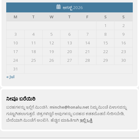
ಆಗಸ್ಟ್ 2026
M
T
W
T
F
S
S
1
2
3
4
5
6
7
8
9
10
11
12
13
14
15
16
17
18
19
20
21
22
23
24
25
26
27
28
29
30
31
« Jul
ನೀವೂ ಬರೆಯಿರಿ
ಬರಹಗಳನ್ನು ಇಲ್ಲಿಗೆ ಮಿಂಚಿಸಿ:
minche@honalu.net
ನಿಮ್ಮ ಮಿಂಚೆ ವಿಳಾಸವನ್ನು
ಗುಟ್ಟಾಗಿಡಲಾಗುತ್ತದೆ. ಚಿತ್ರಗಳಿದ್ದರೆ ಅವುಗಳನ್ನು ಬರಹದ ಕಡತದೊಡನೆ ಸೇರಿಸಬೇಡಿ,
ಬೇರೆಯಾಗಿ ಮಿಂಚೆಗೆ ಅಂಟಿಸಿ. ಹೆಚ್ಚಿನ ಮಾಹಿತಿಗಾಗಿ
ಇಲ್ಲಿ ಒತ್ತಿ
.