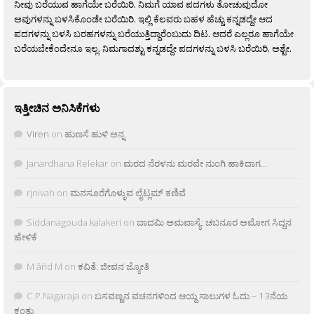
ನೀವು ಬರೆಯುವ ಹಾಗೆಯೇ ಬರೆಯಿರಿ. ನಿಮಗೆ ಯಾವ ಪದಗಳು ತೋಚುವುದೋ
ಅವುಗಳನ್ನು ಬಳಸಿಕೊಂಡೇ ಬರೆಯಿರಿ. ಇಲ್ಲಿ ಕೆಲವರು ಬಹಳ ಹೆಚ್ಚು ಕನ್ನಡದ್ದೇ ಆದ
ಪದಗಳನ್ನು ಬಳಸಿ ಬರಹಗಳನ್ನು ಬರೆಯುತ್ತಿದ್ದಾರೆಂಬುದು ದಿಟ. ಆದರೆ ಎಲ್ಲರೂ ಹಾಗೆಯೇ
ಬರೆಯಬೇಕೆಂದೇನೂ ಇಲ್ಲ. ನಿಮಗಾದಶ್ಟು ಕನ್ನಡದ್ದೇ ಪದಗಳನ್ನು ಬಳಸಿ ಬರೆಯಿರಿ, ಅಶ್ಟೇ.
ಇತ್ತೀಚಿನ ಅನಿಸಿಕೆಗಳು
Viren
on
ಹುಣಸೆ ಹುಳಿ ಅನ್ನ
Janardhana Relekar
on
ಮರದ ನೆರಳನು ಮರವೇ ನುಂಗಿ ಹಾಕಿದಾಗ…
rjnivah
on
ಮನಸೂರೆಗೊಳ್ಳುವ ಲೈಟ್ಲಮ್ ಕಣಿವೆ
Siddanagouda kalakeri
on
ಬಾದಮಿ ಅಮವಾಸ್ಯೆ: ಚಬನೂರ ಅಮೋಗ ಸಿದ್ದನ
ಹೇಳಿಕೆ
M âñd M
on
ಕವಿತೆ: ಜೀವನ ಜ್ಯೋತಿ
C.P.Nagaraja
on
ಬಸವಣ್ಣನ ವಚನಗಳಿಂದ ಆಯ್ದ ಸಾಲುಗಳ ಓದು – 13ನೆಯ
ಕಂತು