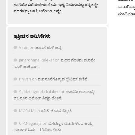
ಹಾಗೆಯೇ ಬರೆಯಬೇಕೆಂದೇನೂ ಇಲ್ಲ. ನಿಮಗಾದಶ್ಟು ಕನ್ನಡದ್ದೇ
ಸಾರಾಗಿರುತ
ಪದಗಳನ್ನು ಬಳಸಿ ಬರೆಯಿರಿ, ಅಶ್ಟೇ.
ಮಾವಿನಕಾಯ
ಇತ್ತೀಚಿನ ಅನಿಸಿಕೆಗಳು
Viren
on
ಹುಣಸೆ ಹುಳಿ ಅನ್ನ
Janardhana Relekar
on
ಮರದ ನೆರಳನು ಮರವೇ
ನುಂಗಿ ಹಾಕಿದಾಗ…
rjnivah
on
ಮನಸೂರೆಗೊಳ್ಳುವ ಲೈಟ್ಲಮ್ ಕಣಿವೆ
Siddanagouda kalakeri
on
ಬಾದಮಿ ಅಮವಾಸ್ಯೆ:
ಚಬನೂರ ಅಮೋಗ ಸಿದ್ದನ ಹೇಳಿಕೆ
M âñd M
on
ಕವಿತೆ: ಜೀವನ ಜ್ಯೋತಿ
C.P.Nagaraja
on
ಬಸವಣ್ಣನ ವಚನಗಳಿಂದ ಆಯ್ದ
ಸಾಲುಗಳ ಓದು – 13ನೆಯ ಕಂತು