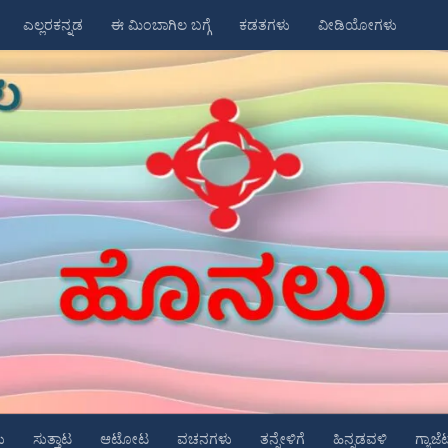
ಎಲ್ಲರಕನ್ನಡ
ಈ ಮಿಂಬಾಗಿಲ ಬಗ್ಗೆ
ಕಡತಗಳು
ವೀಡಿಯೋಗಳು
ು
ಸುತ್ತಾಟ
ಆಟೋಟ
ವಚನಗಳು
ತನ್ನೇಳಿಗೆ
ಹಿನ್ನಡವಳಿ
ಗ್ಯಾಜೆ