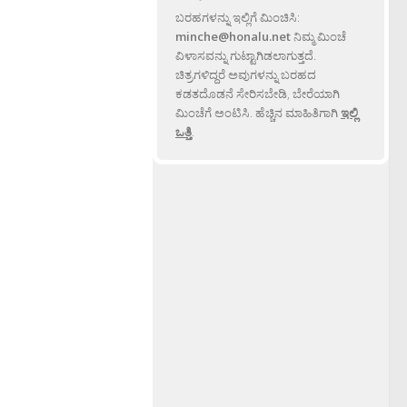
ಬರಹಗಳನ್ನು ಇಲ್ಲಿಗೆ ಮಿಂಚಿಸಿ:
minche@honalu.net
ನಿಮ್ಮ ಮಿಂಚೆ
ವಿಳಾಸವನ್ನು ಗುಟ್ಟಾಗಿಡಲಾಗುತ್ತದೆ.
ಚಿತ್ರಗಳಿದ್ದರೆ ಅವುಗಳನ್ನು ಬರಹದ
ಕಡತದೊಡನೆ ಸೇರಿಸಬೇಡಿ, ಬೇರೆಯಾಗಿ
ಮಿಂಚೆಗೆ ಅಂಟಿಸಿ. ಹೆಚ್ಚಿನ ಮಾಹಿತಿಗಾಗಿ
ಇಲ್ಲಿ
ಒತ್ತಿ
.