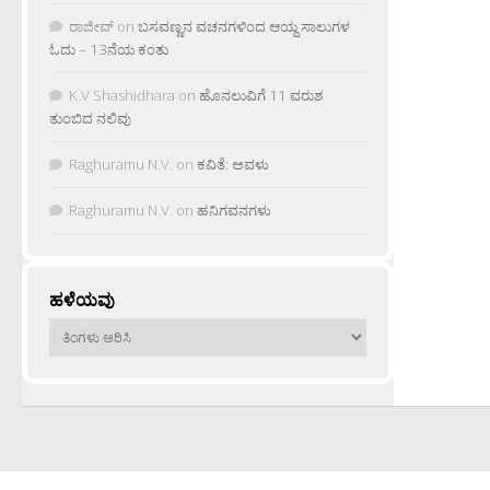
ರಾಜೀವ್
on
ಬಸವಣ್ಣನ ವಚನಗಳಿಂದ ಆಯ್ದ ಸಾಲುಗಳ
ಓದು – 13ನೆಯ ಕಂತು
K.V Shashidhara
on
ಹೊನಲುವಿಗೆ 11 ವರುಶ
ತುಂಬಿದ ನಲಿವು
Raghuramu N.V.
on
ಕವಿತೆ: ಅವಳು
Raghuramu N.V.
on
ಹನಿಗವನಗಳು
ಹಳೆಯವು
ಹಳೆಯವು