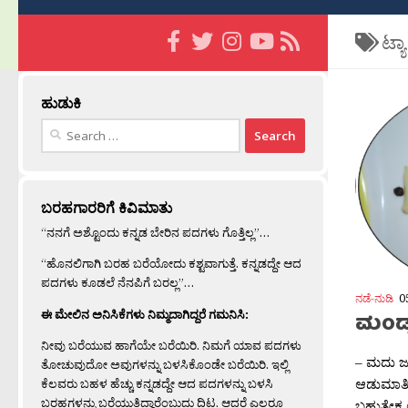
ಟ್ಯ
ಹುಡುಕಿ
Search
for:
ಬರಹಗಾರರಿಗೆ ಕಿವಿಮಾತು
“ನನಗೆ ಅಶ್ಟೊಂದು ಕನ್ನಡ ಬೇರಿನ ಪದಗಳು ಗೊತ್ತಿಲ್ಲ”…
“ಹೊನಲಿಗಾಗಿ ಬರಹ ಬರೆಯೋದು ಕಶ್ಟವಾಗುತ್ತೆ. ಕನ್ನಡದ್ದೇ ಆದ
ಪದಗಳು ಕೂಡಲೆ ನೆನಪಿಗೆ ಬರಲ್ಲ”…
ನಡೆ-ನುಡಿ
0
ಈ ಮೇಲಿನ ಅನಿಸಿಕೆಗಳು ನಿಮ್ಮದಾಗಿದ್ದರೆ ಗಮನಿಸಿ:
ಮಂಡ್
ನೀವು ಬರೆಯುವ ಹಾಗೆಯೇ ಬರೆಯಿರಿ. ನಿಮಗೆ ಯಾವ ಪದಗಳು
– ಮದು ಜ
ತೋಚುವುದೋ ಅವುಗಳನ್ನು ಬಳಸಿಕೊಂಡೇ ಬರೆಯಿರಿ. ಇಲ್ಲಿ
ಆಡುಮಾತಿನ
ಕೆಲವರು ಬಹಳ ಹೆಚ್ಚು ಕನ್ನಡದ್ದೇ ಆದ ಪದಗಳನ್ನು ಬಳಸಿ
ಬರಹಗಳನ್ನು ಬರೆಯುತ್ತಿದ್ದಾರೆಂಬುದು ದಿಟ. ಆದರೆ ಎಲ್ಲರೂ
ಬಹುತೇಕ 