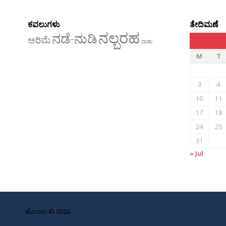
ಕವಲುಗಳು
ತೇದಿಮಣೆ
ನಲ್ಬರಹ
ನಡೆ-ನುಡಿ
ಅರಿಮೆ
ನಾಡು
M
T
3
4
10
11
17
18
24
25
31
« Jul
ಹೊನಲು © 2026.