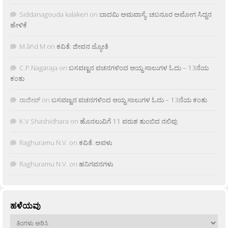
Siddanagouda kalakeri
on
ಬಾದಮಿ ಅಮವಾಸ್ಯೆ: ಚಬನೂರ ಅಮೋಗ ಸಿದ್ದನ
ಹೇಳಿಕೆ
M âñd M
on
ಕವಿತೆ: ಜೀವನ ಜ್ಯೋತಿ
C.P.Nagaraja
on
ಬಸವಣ್ಣನ ವಚನಗಳಿಂದ ಆಯ್ದ ಸಾಲುಗಳ ಓದು – 13ನೆಯ
ಕಂತು
ರಾಜೀವ್
on
ಬಸವಣ್ಣನ ವಚನಗಳಿಂದ ಆಯ್ದ ಸಾಲುಗಳ ಓದು – 13ನೆಯ ಕಂತು
K.V Shashidhara
on
ಹೊನಲುವಿಗೆ 11 ವರುಶ ತುಂಬಿದ ನಲಿವು
Raghuramu N.V.
on
ಕವಿತೆ: ಅವಳು
Raghuramu N.V.
on
ಹನಿಗವನಗಳು
ಹಳೆಯವು
ಹಳೆಯವು