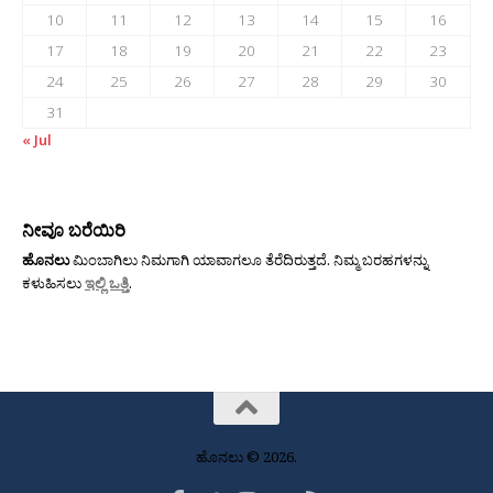
10
11
12
13
14
15
16
17
18
19
20
21
22
23
24
25
26
27
28
29
30
31
« Jul
ನೀವೂ ಬರೆಯಿರಿ
ಹೊನಲು
ಮಿಂಬಾಗಿಲು ನಿಮಗಾಗಿ ಯಾವಾಗಲೂ ತೆರೆದಿರುತ್ತದೆ. ನಿಮ್ಮ ಬರಹಗಳನ್ನು
ಕಳುಹಿಸಲು
ಇಲ್ಲಿ ಒತ್ತಿ
.
ಹೊನಲು © 2026.