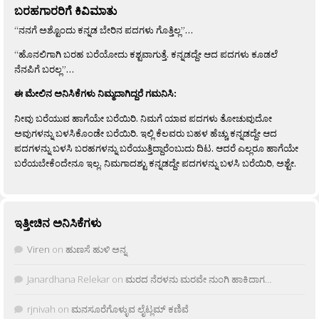
ಬರಹಗಾರರಿಗೆ ಕಿವಿಮಾತು
“ನನಗೆ ಅಶ್ಟೊಂದು ಕನ್ನಡ ಬೇರಿನ ಪದಗಳು ಗೊತ್ತಿಲ್ಲ”…
“ಹೊನಲಿಗಾಗಿ ಬರಹ ಬರೆಯೋದು ಕಶ್ಟವಾಗುತ್ತೆ. ಕನ್ನಡದ್ದೇ ಆದ ಪದಗಳು ಕೂಡಲೆ
ನೆನಪಿಗೆ ಬರಲ್ಲ”…
ಈ ಮೇಲಿನ ಅನಿಸಿಕೆಗಳು ನಿಮ್ಮದಾಗಿದ್ದರೆ ಗಮನಿಸಿ:
ನೀವು ಬರೆಯುವ ಹಾಗೆಯೇ ಬರೆಯಿರಿ. ನಿಮಗೆ ಯಾವ ಪದಗಳು ತೋಚುವುದೋ
ಅವುಗಳನ್ನು ಬಳಸಿಕೊಂಡೇ ಬರೆಯಿರಿ. ಇಲ್ಲಿ ಕೆಲವರು ಬಹಳ ಹೆಚ್ಚು ಕನ್ನಡದ್ದೇ ಆದ
ಪದಗಳನ್ನು ಬಳಸಿ ಬರಹಗಳನ್ನು ಬರೆಯುತ್ತಿದ್ದಾರೆಂಬುದು ದಿಟ. ಆದರೆ ಎಲ್ಲರೂ ಹಾಗೆಯೇ
ಬರೆಯಬೇಕೆಂದೇನೂ ಇಲ್ಲ. ನಿಮಗಾದಶ್ಟು ಕನ್ನಡದ್ದೇ ಪದಗಳನ್ನು ಬಳಸಿ ಬರೆಯಿರಿ, ಅಶ್ಟೇ.
ಇತ್ತೀಚಿನ ಅನಿಸಿಕೆಗಳು
Viren
on
ಹುಣಸೆ ಹುಳಿ ಅನ್ನ
Janardhana Relekar
on
ಮರದ ನೆರಳನು ಮರವೇ ನುಂಗಿ ಹಾಕಿದಾಗ…
rjnivah
on
ಮನಸೂರೆಗೊಳ್ಳುವ ಲೈಟ್ಲಮ್ ಕಣಿವೆ