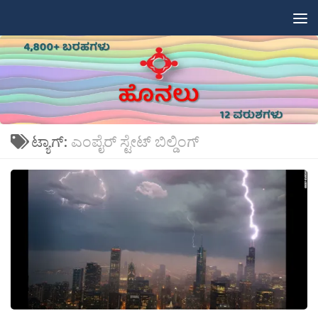
Skip to content
ಟ್ಯಾಗ್:
ಎಂಪೈರ್ ಸ್ಟೇಟ್ ಬಿಲ್ಡಿಂಗ್