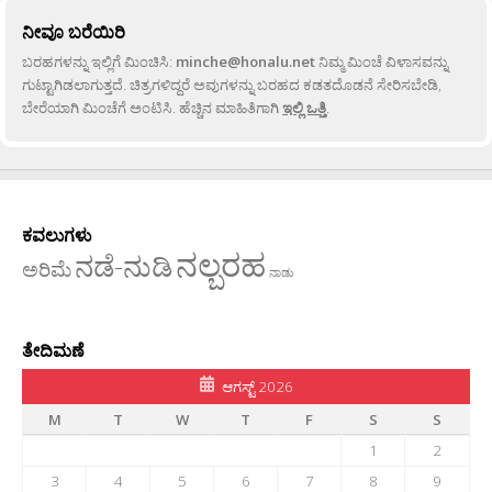
ನೀವೂ ಬರೆಯಿರಿ
ಬರಹಗಳನ್ನು ಇಲ್ಲಿಗೆ ಮಿಂಚಿಸಿ:
minche@honalu.net
ನಿಮ್ಮ ಮಿಂಚೆ ವಿಳಾಸವನ್ನು
ಗುಟ್ಟಾಗಿಡಲಾಗುತ್ತದೆ. ಚಿತ್ರಗಳಿದ್ದರೆ ಅವುಗಳನ್ನು ಬರಹದ ಕಡತದೊಡನೆ ಸೇರಿಸಬೇಡಿ,
ಬೇರೆಯಾಗಿ ಮಿಂಚೆಗೆ ಅಂಟಿಸಿ. ಹೆಚ್ಚಿನ ಮಾಹಿತಿಗಾಗಿ
ಇಲ್ಲಿ ಒತ್ತಿ
.
ಕವಲುಗಳು
ನಲ್ಬರಹ
ನಡೆ-ನುಡಿ
ಅರಿಮೆ
ನಾಡು
ತೇದಿಮಣೆ
ಆಗಸ್ಟ್ 2026
M
T
W
T
F
S
S
1
2
3
4
5
6
7
8
9