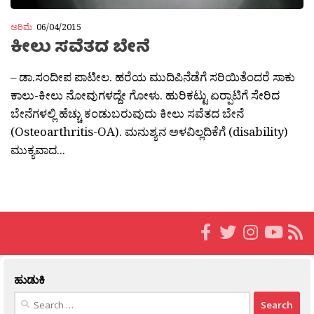
ಅರಿಮೆ
06/04/2015
ಕೀಲು ಸವೆತದ ಬೇನೆ
– ಡಾ.ಸಂದೀಪ ಪಾಟೀಲ. ಹರೆಯ ಮುದಿಪಿನೆಡೆಗೆ ಸರಿಯಿತೆಂದರೆ ಸಾಕು
ಕಾಲು-ಕೀಲು ನೋವುಗಳದ್ದೇ ಗೋಳು. ಹುರಿಕಟ್ಟು ಏರ‍್ಪಾಟಿಗೆ ಸೇರಿದ
ಬೇನೆಗಳಲ್ಲಿ ಹೆಚ್ಚು ಕಂಡುಬರುವುದು ಕೀಲು ಸವೆತದ ಬೇನೆ
(Osteoarthritis-OA). ಮನುಶ್ಯನ ಅಳವಿಲ್ಲದಿಕೆಗೆ (disability)
ಮುಕ್ಯವಾದ...
ಹುಡುಕಿ
Search
for: