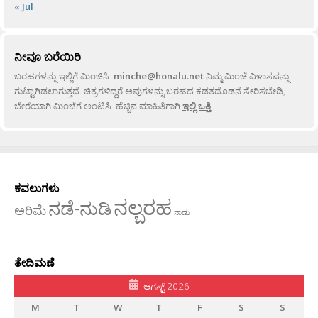
« Jul
ನೀವೂ ಬರೆಯಿರಿ
ಬರಹಗಳನ್ನು ಇಲ್ಲಿಗೆ ಮಿಂಚಿಸಿ:
minche@honalu.net
ನಿಮ್ಮ ಮಿಂಚೆ ವಿಳಾಸವನ್ನು
ಗುಟ್ಟಾಗಿಡಲಾಗುತ್ತದೆ. ಚಿತ್ರಗಳಿದ್ದರೆ ಅವುಗಳನ್ನು ಬರಹದ ಕಡತದೊಡನೆ ಸೇರಿಸಬೇಡಿ,
ಬೇರೆಯಾಗಿ ಮಿಂಚೆಗೆ ಅಂಟಿಸಿ. ಹೆಚ್ಚಿನ ಮಾಹಿತಿಗಾಗಿ
ಇಲ್ಲಿ ಒತ್ತಿ
.
ಕವಲುಗಳು
ನಲ್ಬರಹ
ನಡೆ-ನುಡಿ
ಅರಿಮೆ
ನಾಡು
ತೇದಿಮಣೆ
ಆಗಸ್ಟ್ 2026
M
T
W
T
F
S
S