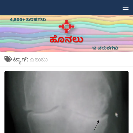
Skip to content
ಟ್ಯಾಗ್:
ಎಲುಬು