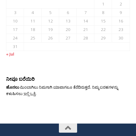
1
2
3
4
5
6
7
8
9
10
11
12
13
14
15
16
17
18
19
20
21
22
23
24
25
26
27
28
29
30
31
« Jul
ನೀವೂ ಬರೆಯಿರಿ
ಹೊನಲು
ಮಿಂಬಾಗಿಲು ನಿಮಗಾಗಿ ಯಾವಾಗಲೂ ತೆರೆದಿರುತ್ತದೆ. ನಿಮ್ಮ ಬರಹಗಳನ್ನು
ಕಳುಹಿಸಲು
ಇಲ್ಲಿ ಒತ್ತಿ
.