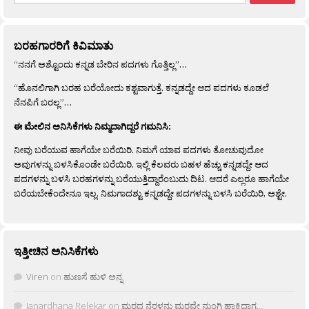
ಬರಹಗಾರರಿಗೆ ಕಿವಿಮಾತು
“ನನಗೆ ಅಶ್ಟೊಂದು ಕನ್ನಡ ಬೇರಿನ ಪದಗಳು ಗೊತ್ತಿಲ್ಲ”…
“ಹೊನಲಿಗಾಗಿ ಬರಹ ಬರೆಯೋದು ಕಶ್ಟವಾಗುತ್ತೆ. ಕನ್ನಡದ್ದೇ ಆದ ಪದಗಳು ಕೂಡಲೆ
ನೆನಪಿಗೆ ಬರಲ್ಲ”…
ಈ ಮೇಲಿನ ಅನಿಸಿಕೆಗಳು ನಿಮ್ಮದಾಗಿದ್ದರೆ ಗಮನಿಸಿ:
ನೀವು ಬರೆಯುವ ಹಾಗೆಯೇ ಬರೆಯಿರಿ. ನಿಮಗೆ ಯಾವ ಪದಗಳು ತೋಚುವುದೋ
ಅವುಗಳನ್ನು ಬಳಸಿಕೊಂಡೇ ಬರೆಯಿರಿ. ಇಲ್ಲಿ ಕೆಲವರು ಬಹಳ ಹೆಚ್ಚು ಕನ್ನಡದ್ದೇ ಆದ
ಪದಗಳನ್ನು ಬಳಸಿ ಬರಹಗಳನ್ನು ಬರೆಯುತ್ತಿದ್ದಾರೆಂಬುದು ದಿಟ. ಆದರೆ ಎಲ್ಲರೂ ಹಾಗೆಯೇ
ಬರೆಯಬೇಕೆಂದೇನೂ ಇಲ್ಲ. ನಿಮಗಾದಶ್ಟು ಕನ್ನಡದ್ದೇ ಪದಗಳನ್ನು ಬಳಸಿ ಬರೆಯಿರಿ, ಅಶ್ಟೇ.
ಇತ್ತೀಚಿನ ಅನಿಸಿಕೆಗಳು
Viren
on
ಹುಣಸೆ ಹುಳಿ ಅನ್ನ
Janardhana Relekar
on
ಮರದ ನೆರಳನು ಮರವೇ ನುಂಗಿ ಹಾಕಿದಾಗ…