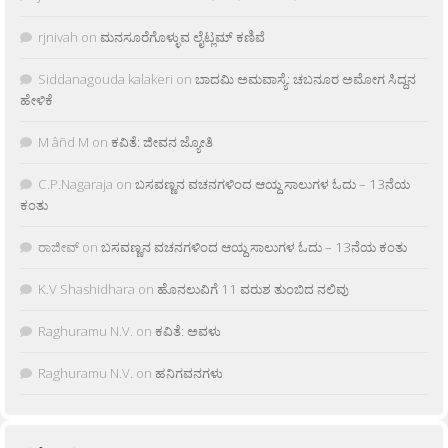
rjnivah
on
ಮನಸೂರೆಗೊಳ್ಳುವ ಲೈಟ್ಲಮ್ ಕಣಿವೆ
Siddanagouda kalakeri
on
ಬಾದಮಿ ಅಮವಾಸ್ಯೆ: ಚಬನೂರ ಅಮೋಗ ಸಿದ್ದನ
ಹೇಳಿಕೆ
M âñd M
on
ಕವಿತೆ: ಜೀವನ ಜ್ಯೋತಿ
C.P.Nagaraja
on
ಬಸವಣ್ಣನ ವಚನಗಳಿಂದ ಆಯ್ದ ಸಾಲುಗಳ ಓದು – 13ನೆಯ
ಕಂತು
ರಾಜೀವ್
on
ಬಸವಣ್ಣನ ವಚನಗಳಿಂದ ಆಯ್ದ ಸಾಲುಗಳ ಓದು – 13ನೆಯ ಕಂತು
K.V Shashidhara
on
ಹೊನಲುವಿಗೆ 11 ವರುಶ ತುಂಬಿದ ನಲಿವು
Raghuramu N.V.
on
ಕವಿತೆ: ಅವಳು
Raghuramu N.V.
on
ಹನಿಗವನಗಳು