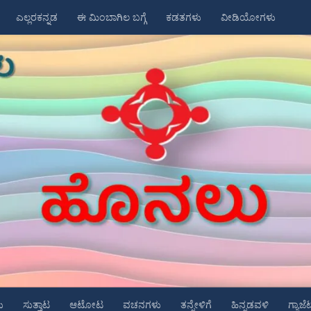
ಎಲ್ಲರಕನ್ನಡ
ಈ ಮಿಂಬಾಗಿಲ ಬಗ್ಗೆ
ಕಡತಗಳು
ವೀಡಿಯೋಗಳು
ು
ಸುತ್ತಾಟ
ಆಟೋಟ
ವಚನಗಳು
ತನ್ನೇಳಿಗೆ
ಹಿನ್ನಡವಳಿ
ಗ್ಯಾಜೆ