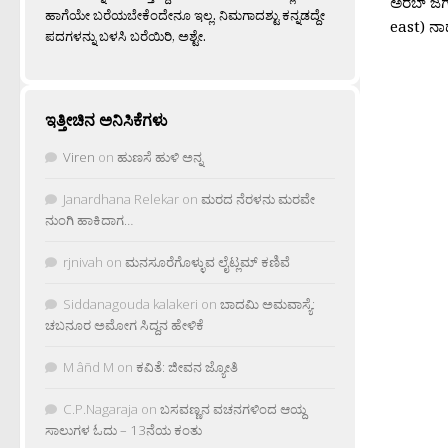
ಅರಬ್ ಜಗತ
ಹಾಗೆಯೇ ಬರೆಯಬೇಕೆಂದೇನೂ ಇಲ್ಲ. ನಿಮಗಾದಶ್ಟು ಕನ್ನಡದ್ದೇ
east) ನಾ
ಪದಗಳನ್ನು ಬಳಸಿ ಬರೆಯಿರಿ, ಅಶ್ಟೇ.
ಇತ್ತೀಚಿನ ಅನಿಸಿಕೆಗಳು
Viren
on
ಹುಣಸೆ ಹುಳಿ ಅನ್ನ
Janardhana Relekar
on
ಮರದ ನೆರಳನು ಮರವೇ
ನುಂಗಿ ಹಾಕಿದಾಗ…
rjnivah
on
ಮನಸೂರೆಗೊಳ್ಳುವ ಲೈಟ್ಲಮ್ ಕಣಿವೆ
Siddanagouda kalakeri
on
ಬಾದಮಿ ಅಮವಾಸ್ಯೆ:
ಚಬನೂರ ಅಮೋಗ ಸಿದ್ದನ ಹೇಳಿಕೆ
M âñd M
on
ಕವಿತೆ: ಜೀವನ ಜ್ಯೋತಿ
C.P.Nagaraja
on
ಬಸವಣ್ಣನ ವಚನಗಳಿಂದ ಆಯ್ದ
ಸಾಲುಗಳ ಓದು – 13ನೆಯ ಕಂತು