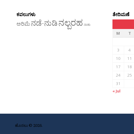
ಕವಲುಗಳು
ತೇದಿಮಣೆ
ನಲ್ಬರಹ
ನಡೆ-ನುಡಿ
ಅರಿಮೆ
ನಾಡು
M
T
3
4
10
11
17
18
24
25
31
« Jul
ಹೊನಲು © 2026.