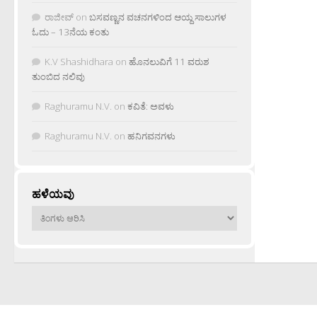
ರಾಜೀವ್
on
ಬಸವಣ್ಣನ ವಚನಗಳಿಂದ ಆಯ್ದ ಸಾಲುಗಳ
ಓದು – 13ನೆಯ ಕಂತು
K.V Shashidhara
on
ಹೊನಲುವಿಗೆ 11 ವರುಶ
ತುಂಬಿದ ನಲಿವು
Raghuramu N.V.
on
ಕವಿತೆ: ಅವಳು
Raghuramu N.V.
on
ಹನಿಗವನಗಳು
ಹಳೆಯವು
ಹಳೆಯವು