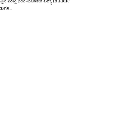
್ತಿನ ಮತ್ತು ನಡು-ಮೂಡಣ ಏಶ್ಯಾ (middle
ಡುಗಳ...