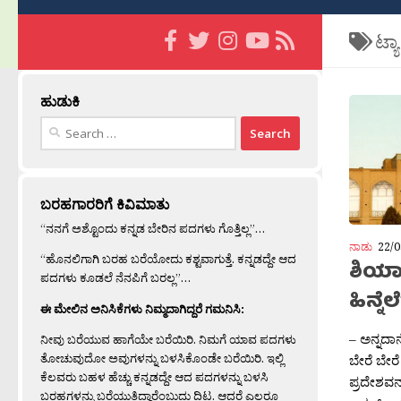
ಟ್ಯ
ಹುಡುಕಿ
Search
for:
ಬರಹಗಾರರಿಗೆ ಕಿವಿಮಾತು
“ನನಗೆ ಅಶ್ಟೊಂದು ಕನ್ನಡ ಬೇರಿನ ಪದಗಳು ಗೊತ್ತಿಲ್ಲ”…
ನಾಡು
22/0
“ಹೊನಲಿಗಾಗಿ ಬರಹ ಬರೆಯೋದು ಕಶ್ಟವಾಗುತ್ತೆ. ಕನ್ನಡದ್ದೇ ಆದ
ಶಿಯಾ-
ಪದಗಳು ಕೂಡಲೆ ನೆನಪಿಗೆ ಬರಲ್ಲ”…
ಹಿನ್ನೆಲ
ಈ ಮೇಲಿನ ಅನಿಸಿಕೆಗಳು ನಿಮ್ಮದಾಗಿದ್ದರೆ ಗಮನಿಸಿ:
– ಅನ್ನದಾ
ನೀವು ಬರೆಯುವ ಹಾಗೆಯೇ ಬರೆಯಿರಿ. ನಿಮಗೆ ಯಾವ ಪದಗಳು
ತೋಚುವುದೋ ಅವುಗಳನ್ನು ಬಳಸಿಕೊಂಡೇ ಬರೆಯಿರಿ. ಇಲ್ಲಿ
ಬೇರೆ ಬೇರ
ಕೆಲವರು ಬಹಳ ಹೆಚ್ಚು ಕನ್ನಡದ್ದೇ ಆದ ಪದಗಳನ್ನು ಬಳಸಿ
ಪ್ರದೇಶವನ್
ಬರಹಗಳನ್ನು ಬರೆಯುತ್ತಿದ್ದಾರೆಂಬುದು ದಿಟ. ಆದರೆ ಎಲ್ಲರೂ