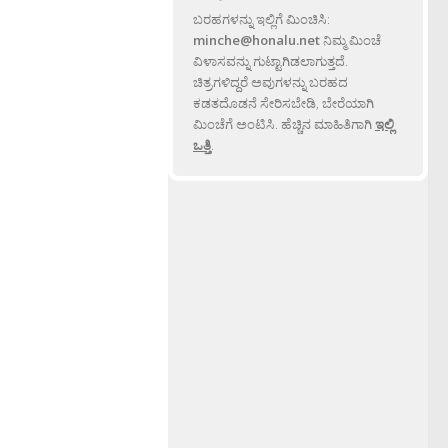
ಬರಹಗಳನ್ನು ಇಲ್ಲಿಗೆ ಮಿಂಚಿಸಿ:
minche@honalu.net
ನಿಮ್ಮ ಮಿಂಚೆ
ವಿಳಾಸವನ್ನು ಗುಟ್ಟಾಗಿಡಲಾಗುತ್ತದೆ.
ಚಿತ್ರಗಳಿದ್ದರೆ ಅವುಗಳನ್ನು ಬರಹದ
ಕಡತದೊಡನೆ ಸೇರಿಸಬೇಡಿ, ಬೇರೆಯಾಗಿ
ಮಿಂಚೆಗೆ ಅಂಟಿಸಿ. ಹೆಚ್ಚಿನ ಮಾಹಿತಿಗಾಗಿ
ಇಲ್ಲಿ
ಒತ್ತಿ
.