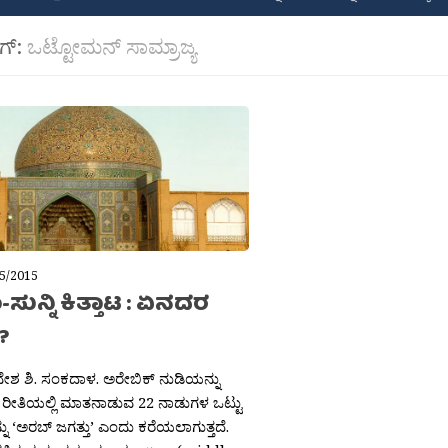
ಾಗ್:
ಒಟ್ಟೋಮನ್ ಸಾಮ್ರಾಜ್ಯ
5/2015
ಸುನ್ನಿ ಕಿತ್ತಾಟ : ಏನದರ
ೆ?
ನೇಶ ಶಿ. ಸಂಕದಾಳ. ಅರೇಬಿಕ್ ನುಡಿಯನ್ನು
ೆ ರೀತಿಯಲ್ಲಿ ಮಾತನಾಡುವ 22 ನಾಡುಗಳ ಒಟ್ಟು
ನು ‘ಅರಬ್ ಜಗತ್ತು’ ಎಂದು ಕರೆಯಲಾಗುತ್ತದೆ.