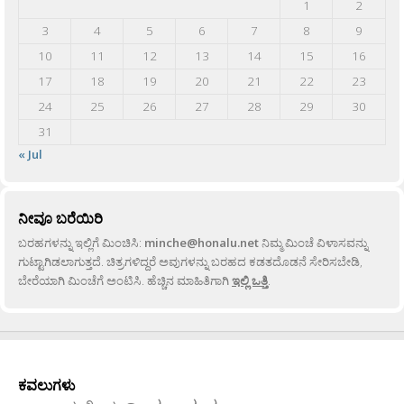
1
2
3
4
5
6
7
8
9
10
11
12
13
14
15
16
17
18
19
20
21
22
23
24
25
26
27
28
29
30
31
« Jul
ನೀವೂ ಬರೆಯಿರಿ
ಬರಹಗಳನ್ನು ಇಲ್ಲಿಗೆ ಮಿಂಚಿಸಿ:
minche@honalu.net
ನಿಮ್ಮ ಮಿಂಚೆ ವಿಳಾಸವನ್ನು
ಗುಟ್ಟಾಗಿಡಲಾಗುತ್ತದೆ. ಚಿತ್ರಗಳಿದ್ದರೆ ಅವುಗಳನ್ನು ಬರಹದ ಕಡತದೊಡನೆ ಸೇರಿಸಬೇಡಿ,
ಬೇರೆಯಾಗಿ ಮಿಂಚೆಗೆ ಅಂಟಿಸಿ. ಹೆಚ್ಚಿನ ಮಾಹಿತಿಗಾಗಿ
ಇಲ್ಲಿ ಒತ್ತಿ
.
ಕವಲುಗಳು