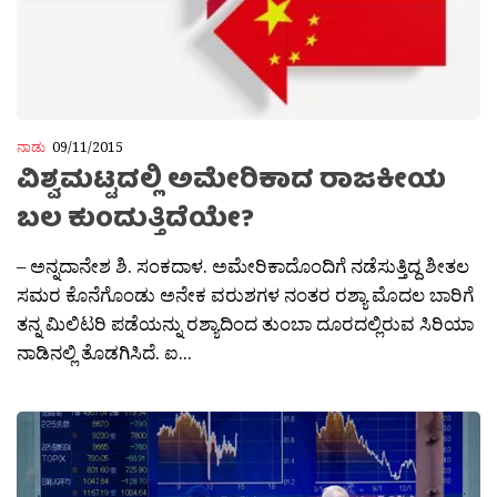
ನಾಡು
09/11/2015
ವಿಶ್ವಮಟ್ಟದಲ್ಲಿ ಅಮೇರಿಕಾದ ರಾಜಕೀಯ
ಬಲ ಕುಂದುತ್ತಿದೆಯೇ?
– ಅನ್ನದಾನೇಶ ಶಿ. ಸಂಕದಾಳ. ಅಮೇರಿಕಾದೊಂದಿಗೆ ನಡೆಸುತ್ತಿದ್ದ ಶೀತಲ
ಸಮರ ಕೊನೆಗೊಂಡು ಅನೇಕ ವರುಶಗಳ ನಂತರ ರಶ್ಯಾ ಮೊದಲ ಬಾರಿಗೆ
ತನ್ನ ಮಿಲಿಟರಿ ಪಡೆಯನ್ನು ರಶ್ಯಾದಿಂದ ತುಂಬಾ ದೂರದಲ್ಲಿರುವ ಸಿರಿಯಾ
ನಾಡಿನಲ್ಲಿ ತೊಡಗಿಸಿದೆ. ಐ...