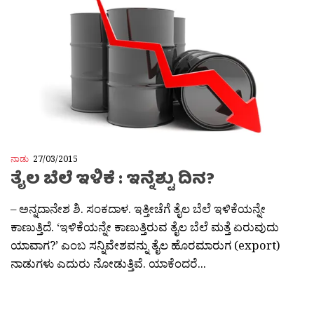
ನಾಡು
27/03/2015
ತೈಲ ಬೆಲೆ ಇಳಿಕೆ : ಇನ್ನೆಶ್ಟು ದಿನ?
– ಅನ್ನದಾನೇಶ ಶಿ. ಸಂಕದಾಳ. ಇತ್ತೀಚೆಗೆ ತೈಲ ಬೆಲೆ ಇಳಿಕೆಯನ್ನೇ
ಕಾಣುತ್ತಿದೆ. ‘ಇಳಿಕೆಯನ್ನೇ ಕಾಣುತ್ತಿರುವ ತೈಲ ಬೆಲೆ ಮತ್ತೆ ಏರುವುದು
ಯಾವಾಗ?’ ಎಂಬ ಸನ್ನಿವೇಶವನ್ನು ತೈಲ ಹೊರಮಾರುಗ (export)
ನಾಡುಗಳು ಎದುರು ನೋಡುತ್ತಿವೆ. ಯಾಕೆಂದರೆ...