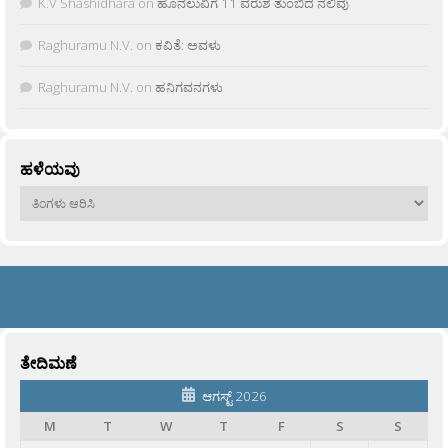
K.V Shashidhara
on
ಹೊನಲುವಿಗೆ 11 ವರುಶ ತುಂಬಿದ ನಲಿವು
Raghuramu N.V.
on
ಕವಿತೆ: ಅವಳು
Raghuramu N.V.
on
ಹನಿಗವನಗಳು
ಹಳೆಯವು
ಹಳೆಯವು
ತೇದಿಮಣೆ
ಆಗಸ್ಟ್ 2026
M
T
W
T
F
S
S