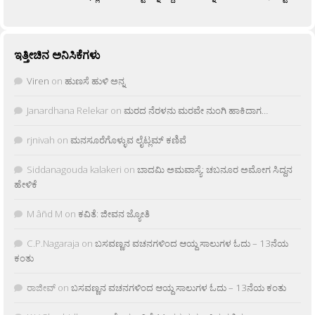
ಇತ್ತೀಚಿನ ಅನಿಸಿಕೆಗಳು
Viren
on
ಹುಣಸೆ ಹುಳಿ ಅನ್ನ
Janardhana Relekar
on
ಮರದ ನೆರಳನು ಮರವೇ ನುಂಗಿ ಹಾಕಿದಾಗ…
rjnivah
on
ಮನಸೂರೆಗೊಳ್ಳುವ ಲೈಟ್ಲಮ್ ಕಣಿವೆ
Siddanagouda kalakeri
on
ಬಾದಮಿ ಅಮವಾಸ್ಯೆ: ಚಬನೂರ ಅಮೋಗ ಸಿದ್ದನ
ಹೇಳಿಕೆ
M âñd M
on
ಕವಿತೆ: ಜೀವನ ಜ್ಯೋತಿ
C.P.Nagaraja
on
ಬಸವಣ್ಣನ ವಚನಗಳಿಂದ ಆಯ್ದ ಸಾಲುಗಳ ಓದು – 13ನೆಯ
ಕಂತು
ರಾಜೀವ್
on
ಬಸವಣ್ಣನ ವಚನಗಳಿಂದ ಆಯ್ದ ಸಾಲುಗಳ ಓದು – 13ನೆಯ ಕಂತು