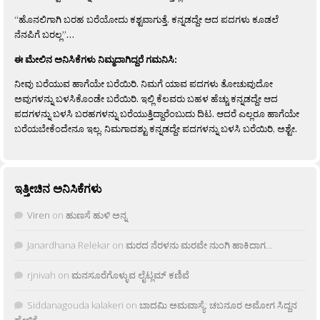
“ಹೊನಲಿಗಾಗಿ ಬರಹ ಬರೆಯೋದು ಕಶ್ಟವಾಗುತ್ತೆ. ಕನ್ನಡದ್ದೇ ಆದ ಪದಗಳು ಕೂಡಲೆ
ನೆನಪಿಗೆ ಬರಲ್ಲ”…
ಈ ಮೇಲಿನ ಅನಿಸಿಕೆಗಳು ನಿಮ್ಮದಾಗಿದ್ದರೆ ಗಮನಿಸಿ:
ನೀವು ಬರೆಯುವ ಹಾಗೆಯೇ ಬರೆಯಿರಿ. ನಿಮಗೆ ಯಾವ ಪದಗಳು ತೋಚುವುದೋ
ಅವುಗಳನ್ನು ಬಳಸಿಕೊಂಡೇ ಬರೆಯಿರಿ. ಇಲ್ಲಿ ಕೆಲವರು ಬಹಳ ಹೆಚ್ಚು ಕನ್ನಡದ್ದೇ ಆದ
ಪದಗಳನ್ನು ಬಳಸಿ ಬರಹಗಳನ್ನು ಬರೆಯುತ್ತಿದ್ದಾರೆಂಬುದು ದಿಟ. ಆದರೆ ಎಲ್ಲರೂ ಹಾಗೆಯೇ
ಬರೆಯಬೇಕೆಂದೇನೂ ಇಲ್ಲ. ನಿಮಗಾದಶ್ಟು ಕನ್ನಡದ್ದೇ ಪದಗಳನ್ನು ಬಳಸಿ ಬರೆಯಿರಿ, ಅಶ್ಟೇ.
ಇತ್ತೀಚಿನ ಅನಿಸಿಕೆಗಳು
Viren
on
ಹುಣಸೆ ಹುಳಿ ಅನ್ನ
Janardhana Relekar
on
ಮರದ ನೆರಳನು ಮರವೇ ನುಂಗಿ ಹಾಕಿದಾಗ…
rjnivah
on
ಮನಸೂರೆಗೊಳ್ಳುವ ಲೈಟ್ಲಮ್ ಕಣಿವೆ
Siddanagouda kalakeri
on
ಬಾದಮಿ ಅಮವಾಸ್ಯೆ: ಚಬನೂರ ಅಮೋಗ ಸಿದ್ದನ
ಹೇಳಿಕೆ