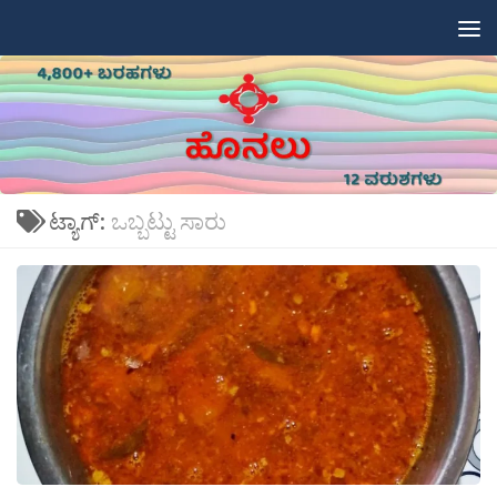
Skip to content
ಟ್ಯಾಗ್:
ಒಬ್ಬಟ್ಟು ಸಾರು