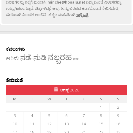
ಬರಹಗಳನ್ನು ಇಲ್ಲಿಗೆ ಮಿಂಚಿಸಿ:
minche@honalu.net
ನಿಮ್ಮ ಮಿಂಚೆ ವಿಳಾಸವನ್ನು
ಗುಟ್ಟಾಗಿಡಲಾಗುತ್ತದೆ. ಚಿತ್ರಗಳಿದ್ದರೆ ಅವುಗಳನ್ನು ಬರಹದ ಕಡತದೊಡನೆ ಸೇರಿಸಬೇಡಿ,
ಬೇರೆಯಾಗಿ ಮಿಂಚೆಗೆ ಅಂಟಿಸಿ. ಹೆಚ್ಚಿನ ಮಾಹಿತಿಗಾಗಿ
ಇಲ್ಲಿ ಒತ್ತಿ
.
ಕವಲುಗಳು
ನಲ್ಬರಹ
ನಡೆ-ನುಡಿ
ಅರಿಮೆ
ನಾಡು
ತೇದಿಮಣೆ
ಆಗಸ್ಟ್ 2026
M
T
W
T
F
S
S
1
2
3
4
5
6
7
8
9
10
11
12
13
14
15
16
17
18
19
20
21
22
23