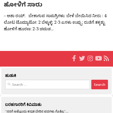
ಹೋಳಿಗೆ ಸಾರು
– ಆಶಾ ರಯ್. ಬೇಕಾಗುವ ಸಾಮಗ್ರಿಗಳು: ಬೇಳೆ ಬೇಯಿಸಿದ ನೀರು : 4
ಲೋಟ ಟೊಮ್ಯಾಟೋ: 2 ಬೆಳ್ಳುಳ್ಳಿ: 2-3 ಎಸಳು ಉಪ್ಪು: ರುಚಿಗೆ ತಕ್ಕಶ್ಟು
ಹೋಳಿಗೆ ಹೂರಣ: 2-3 ಚಮಚ...
ಹುಡುಕಿ
Search
for:
ಬರಹಗಾರರಿಗೆ ಕಿವಿಮಾತು
“ನನಗೆ ಅಶ್ಟೊಂದು ಕನ್ನಡ ಬೇರಿನ ಪದಗಳು ಗೊತ್ತಿಲ್ಲ”…