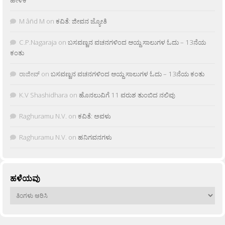
M âñd M
on
ಕವಿತೆ: ಜೀವನ ಜ್ಯೋತಿ
C.P.Nagaraja
on
ಬಸವಣ್ಣನ ವಚನಗಳಿಂದ ಆಯ್ದ ಸಾಲುಗಳ ಓದು – 13ನೆಯ
ಕಂತು
ರಾಜೀವ್
on
ಬಸವಣ್ಣನ ವಚನಗಳಿಂದ ಆಯ್ದ ಸಾಲುಗಳ ಓದು – 13ನೆಯ ಕಂತು
K.V Shashidhara
on
ಹೊನಲುವಿಗೆ 11 ವರುಶ ತುಂಬಿದ ನಲಿವು
Raghuramu N.V.
on
ಕವಿತೆ: ಅವಳು
Raghuramu N.V.
on
ಹನಿಗವನಗಳು
ಹಳೆಯವು
ಹಳೆಯವು