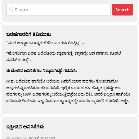
Search
for:
ಬರಹಗಾರರಿಗೆ ಕಿವಿಮಾತು
“ನನಗೆ ಅಶ್ಟೊಂದು ಕನ್ನಡ ಬೇರಿನ ಪದಗಳು ಗೊತ್ತಿಲ್ಲ”…
“ಹೊನಲಿಗಾಗಿ ಬರಹ ಬರೆಯೋದು ಕಶ್ಟವಾಗುತ್ತೆ. ಕನ್ನಡದ್ದೇ ಆದ ಪದಗಳು ಕೂಡಲೆ
ನೆನಪಿಗೆ ಬರಲ್ಲ”…
ಈ ಮೇಲಿನ ಅನಿಸಿಕೆಗಳು ನಿಮ್ಮದಾಗಿದ್ದರೆ ಗಮನಿಸಿ:
ನೀವು ಬರೆಯುವ ಹಾಗೆಯೇ ಬರೆಯಿರಿ. ನಿಮಗೆ ಯಾವ ಪದಗಳು ತೋಚುವುದೋ
ಅವುಗಳನ್ನು ಬಳಸಿಕೊಂಡೇ ಬರೆಯಿರಿ. ಇಲ್ಲಿ ಕೆಲವರು ಬಹಳ ಹೆಚ್ಚು ಕನ್ನಡದ್ದೇ ಆದ
ಪದಗಳನ್ನು ಬಳಸಿ ಬರಹಗಳನ್ನು ಬರೆಯುತ್ತಿದ್ದಾರೆಂಬುದು ದಿಟ. ಆದರೆ ಎಲ್ಲರೂ ಹಾಗೆಯೇ
ಬರೆಯಬೇಕೆಂದೇನೂ ಇಲ್ಲ. ನಿಮಗಾದಶ್ಟು ಕನ್ನಡದ್ದೇ ಪದಗಳನ್ನು ಬಳಸಿ ಬರೆಯಿರಿ, ಅಶ್ಟೇ.
ಇತ್ತೀಚಿನ ಅನಿಸಿಕೆಗಳು
Viren
on
ಹುಣಸೆ ಹುಳಿ ಅನ್ನ