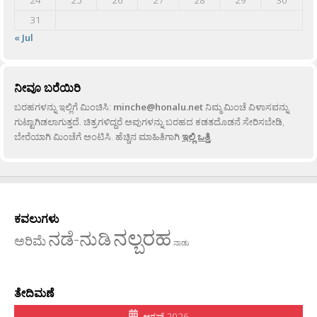
31
« Jul
ನೀವೂ ಬರೆಯಿರಿ
ಬರಹಗಳನ್ನು ಇಲ್ಲಿಗೆ ಮಿಂಚಿಸಿ:
minche@honalu.net
ನಿಮ್ಮ ಮಿಂಚೆ ವಿಳಾಸವನ್ನು
ಗುಟ್ಟಾಗಿಡಲಾಗುತ್ತದೆ. ಚಿತ್ರಗಳಿದ್ದರೆ ಅವುಗಳನ್ನು ಬರಹದ ಕಡತದೊಡನೆ ಸೇರಿಸಬೇಡಿ,
ಬೇರೆಯಾಗಿ ಮಿಂಚೆಗೆ ಅಂಟಿಸಿ. ಹೆಚ್ಚಿನ ಮಾಹಿತಿಗಾಗಿ
ಇಲ್ಲಿ ಒತ್ತಿ
.
ಕವಲುಗಳು
ನಲ್ಬರಹ
ನಡೆ-ನುಡಿ
ಅರಿಮೆ
ನಾಡು
ತೇದಿಮಣೆ
ಆಗಸ್ಟ್ 2026