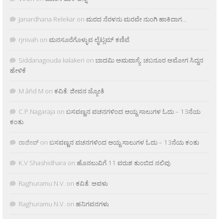
Janardhana Relekar
on
ಮರದ ನೆರಳನು ಮರವೇ ನುಂಗಿ ಹಾಕಿದಾಗ…
rjnivah
on
ಮನಸೂರೆಗೊಳ್ಳುವ ಲೈಟ್ಲಮ್ ಕಣಿವೆ
Siddanagouda kalakeri
on
ಬಾದಮಿ ಅಮವಾಸ್ಯೆ: ಚಬನೂರ ಅಮೋಗ ಸಿದ್ದನ
ಹೇಳಿಕೆ
M âñd M
on
ಕವಿತೆ: ಜೀವನ ಜ್ಯೋತಿ
C.P.Nagaraja
on
ಬಸವಣ್ಣನ ವಚನಗಳಿಂದ ಆಯ್ದ ಸಾಲುಗಳ ಓದು – 13ನೆಯ
ಕಂತು
ರಾಜೀವ್
on
ಬಸವಣ್ಣನ ವಚನಗಳಿಂದ ಆಯ್ದ ಸಾಲುಗಳ ಓದು – 13ನೆಯ ಕಂತು
K.V Shashidhara
on
ಹೊನಲುವಿಗೆ 11 ವರುಶ ತುಂಬಿದ ನಲಿವು
Raghuramu N.V.
on
ಕವಿತೆ: ಅವಳು
Raghuramu N.V.
on
ಹನಿಗವನಗಳು