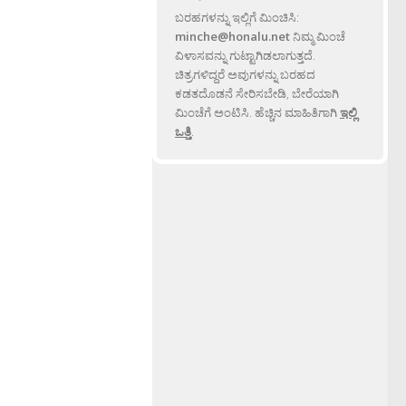
ಬರಹಗಳನ್ನು ಇಲ್ಲಿಗೆ ಮಿಂಚಿಸಿ:
minche@honalu.net
ನಿಮ್ಮ ಮಿಂಚೆ
ವಿಳಾಸವನ್ನು ಗುಟ್ಟಾಗಿಡಲಾಗುತ್ತದೆ.
ಚಿತ್ರಗಳಿದ್ದರೆ ಅವುಗಳನ್ನು ಬರಹದ
ಕಡತದೊಡನೆ ಸೇರಿಸಬೇಡಿ, ಬೇರೆಯಾಗಿ
ಮಿಂಚೆಗೆ ಅಂಟಿಸಿ. ಹೆಚ್ಚಿನ ಮಾಹಿತಿಗಾಗಿ
ಇಲ್ಲಿ
ಒತ್ತಿ
.