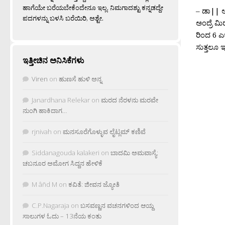
ಹಾಗೆಯೇ ಬರೆಯಬೇಕೆಂದೇನೂ ಇಲ್ಲ. ನಿಮಗಾದಶ್ಟು ಕನ್ನಡದ್ದೇ
– ಡಾ|| 
ಪದಗಳನ್ನು ಬಳಸಿ ಬರೆಯಿರಿ, ಅಶ್ಟೇ.
ಅಂದ್ರೆ 
ರಿಂದ 6 ಎಕ
ಸುತ್ತಲೂ 
ಇತ್ತೀಚಿನ ಅನಿಸಿಕೆಗಳು
Viren
on
ಹುಣಸೆ ಹುಳಿ ಅನ್ನ
Janardhana Relekar
on
ಮರದ ನೆರಳನು ಮರವೇ
ನುಂಗಿ ಹಾಕಿದಾಗ…
rjnivah
on
ಮನಸೂರೆಗೊಳ್ಳುವ ಲೈಟ್ಲಮ್ ಕಣಿವೆ
Siddanagouda kalakeri
on
ಬಾದಮಿ ಅಮವಾಸ್ಯೆ:
ಚಬನೂರ ಅಮೋಗ ಸಿದ್ದನ ಹೇಳಿಕೆ
M âñd M
on
ಕವಿತೆ: ಜೀವನ ಜ್ಯೋತಿ
C.P.Nagaraja
on
ಬಸವಣ್ಣನ ವಚನಗಳಿಂದ ಆಯ್ದ
ಸಾಲುಗಳ ಓದು – 13ನೆಯ ಕಂತು