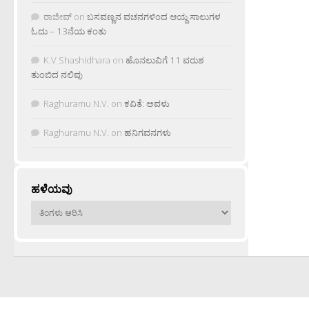
ರಾಜೀವ್
on
ಬಸವಣ್ಣನ ವಚನಗಳಿಂದ ಆಯ್ದ ಸಾಲುಗಳ
ಓದು – 13ನೆಯ ಕಂತು
K.V Shashidhara
on
ಹೊನಲುವಿಗೆ 11 ವರುಶ
ತುಂಬಿದ ನಲಿವು
Raghuramu N.V.
on
ಕವಿತೆ: ಅವಳು
Raghuramu N.V.
on
ಹನಿಗವನಗಳು
ಹಳೆಯವು
ಹಳೆಯವು