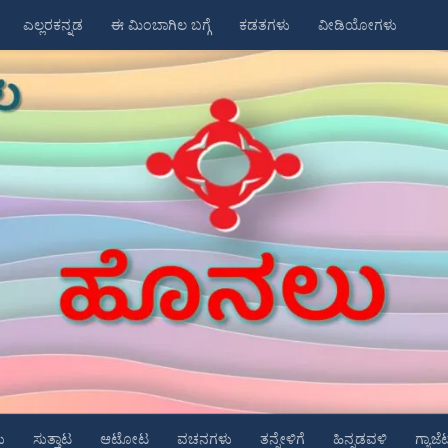
ಎಲ್ಲರಕನ್ನಡ
ಈ ಮಿಂಬಾಗಿಲ ಬಗ್ಗೆ
ಕಡತಗಳು
ವೀಡಿಯೋಗಳು
ು
ಸುತ್ತಾಟ
ಆಟೋಟ
ವಚನಗಳು
ತನ್ನೇಳಿಗೆ
ಹಿನ್ನಡವಳಿ
ಗ್ಯಾಜೆ