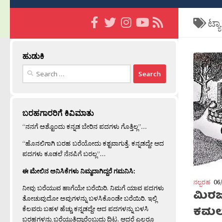
ಟ್ಯ
ಹುಡುಕಿ
Search
for:
ಬರಹಗಾರರಿಗೆ ಕಿವಿಮಾತು
“ನನಗೆ ಅಶ್ಟೊಂದು ಕನ್ನಡ ಬೇರಿನ ಪದಗಳು ಗೊತ್ತಿಲ್ಲ”…
“ಹೊನಲಿಗಾಗಿ ಬರಹ ಬರೆಯೋದು ಕಶ್ಟವಾಗುತ್ತೆ. ಕನ್ನಡದ್ದೇ ಆದ
ಪದಗಳು ಕೂಡಲೆ ನೆನಪಿಗೆ ಬರಲ್ಲ”…
ಈ ಮೇಲಿನ ಅನಿಸಿಕೆಗಳು ನಿಮ್ಮದಾಗಿದ್ದರೆ ಗಮನಿಸಿ:
ನಲ್ಬರಹ
06
ನೀವು ಬರೆಯುವ ಹಾಗೆಯೇ ಬರೆಯಿರಿ. ನಿಮಗೆ ಯಾವ ಪದಗಳು
ಮಿರಜ
ತೋಚುವುದೋ ಅವುಗಳನ್ನು ಬಳಸಿಕೊಂಡೇ ಬರೆಯಿರಿ. ಇಲ್ಲಿ
ಕಮಲಮ್
ಕೆಲವರು ಬಹಳ ಹೆಚ್ಚು ಕನ್ನಡದ್ದೇ ಆದ ಪದಗಳನ್ನು ಬಳಸಿ
ಬರಹಗಳನ್ನು ಬರೆಯುತ್ತಿದ್ದಾರೆಂಬುದು ದಿಟ. ಆದರೆ ಎಲ್ಲರೂ