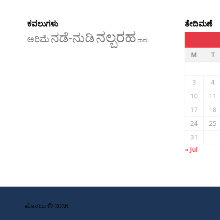
ಕವಲುಗಳು
ತೇದಿಮಣೆ
ನಲ್ಬರಹ
ನಡೆ-ನುಡಿ
ಅರಿಮೆ
ನಾಡು
M
T
3
4
10
11
17
18
24
25
31
« Jul
ಹೊನಲು © 2026.