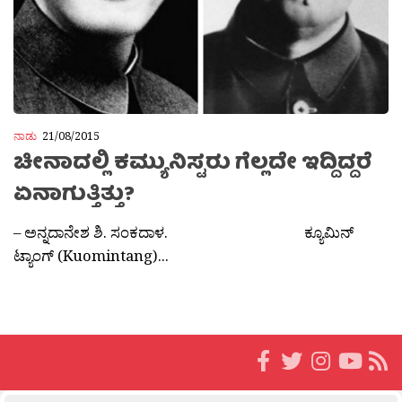
ನಾಡು
21/08/2015
ಚೀನಾದಲ್ಲಿ ಕಮ್ಯುನಿಸ್ಟರು ಗೆಲ್ಲದೇ ಇದ್ದಿದ್ದರೆ
ಏನಾಗುತ್ತಿತ್ತು?
– ಅನ್ನದಾನೇಶ ಶಿ. ಸಂಕದಾಳ. ಕ್ಯೂಮಿನ್
ಟ್ಯಾಂಗ್ (Kuomintang)...