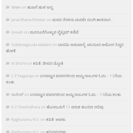
Viren
on
ಹುಣಸೆ ಹುಳಿ ಅನ್ನ
Janardhana Relekar
on
ಮರದ ನೆರಳನು ಮರವೇ ನುಂಗಿ ಹಾಕಿದಾಗ…
rjnivah
on
ಮನಸೂರೆಗೊಳ್ಳುವ ಲೈಟ್ಲಮ್ ಕಣಿವೆ
Siddanagouda kalakeri
on
ಬಾದಮಿ ಅಮವಾಸ್ಯೆ: ಚಬನೂರ ಅಮೋಗ ಸಿದ್ದನ
ಹೇಳಿಕೆ
M âñd M
on
ಕವಿತೆ: ಜೀವನ ಜ್ಯೋತಿ
C.P.Nagaraja
on
ಬಸವಣ್ಣನ ವಚನಗಳಿಂದ ಆಯ್ದ ಸಾಲುಗಳ ಓದು – 13ನೆಯ
ಕಂತು
ರಾಜೀವ್
on
ಬಸವಣ್ಣನ ವಚನಗಳಿಂದ ಆಯ್ದ ಸಾಲುಗಳ ಓದು – 13ನೆಯ ಕಂತು
K.V Shashidhara
on
ಹೊನಲುವಿಗೆ 11 ವರುಶ ತುಂಬಿದ ನಲಿವು
Raghuramu N.V.
on
ಕವಿತೆ: ಅವಳು
Raghuramu N.V.
on
ಹನಿಗವನಗಳು