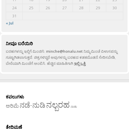
24
25
26
27
28
29
30
31
« Jul
ನೀವೂ ಬರೆಯಿರಿ
ಬರಹಗಳನ್ನು ಇಲ್ಲಿಗೆ ಮಿಂಚಿಸಿ:
minche@honalu.net
ನಿಮ್ಮ ಮಿಂಚೆ ವಿಳಾಸವನ್ನು
ಗುಟ್ಟಾಗಿಡಲಾಗುತ್ತದೆ. ಚಿತ್ರಗಳಿದ್ದರೆ ಅವುಗಳನ್ನು ಬರಹದ ಕಡತದೊಡನೆ ಸೇರಿಸಬೇಡಿ,
ಬೇರೆಯಾಗಿ ಮಿಂಚೆಗೆ ಅಂಟಿಸಿ. ಹೆಚ್ಚಿನ ಮಾಹಿತಿಗಾಗಿ
ಇಲ್ಲಿ ಒತ್ತಿ
.
ಕವಲುಗಳು
ನಲ್ಬರಹ
ನಡೆ-ನುಡಿ
ಅರಿಮೆ
ನಾಡು
ತೇದಿಮಣೆ