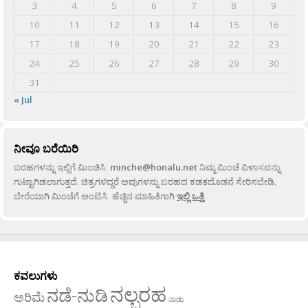
3
4
5
6
7
8
9
10
11
12
13
14
15
16
17
18
19
20
21
22
23
24
25
26
27
28
29
30
31
« Jul
ನೀವೂ ಬರೆಯಿರಿ
ಬರಹಗಳನ್ನು ಇಲ್ಲಿಗೆ ಮಿಂಚಿಸಿ:
minche@honalu.net
ನಿಮ್ಮ ಮಿಂಚೆ ವಿಳಾಸವನ್ನು
ಗುಟ್ಟಾಗಿಡಲಾಗುತ್ತದೆ. ಚಿತ್ರಗಳಿದ್ದರೆ ಅವುಗಳನ್ನು ಬರಹದ ಕಡತದೊಡನೆ ಸೇರಿಸಬೇಡಿ,
ಬೇರೆಯಾಗಿ ಮಿಂಚೆಗೆ ಅಂಟಿಸಿ. ಹೆಚ್ಚಿನ ಮಾಹಿತಿಗಾಗಿ
ಇಲ್ಲಿ ಒತ್ತಿ
.
ಕವಲುಗಳು
ನಲ್ಬರಹ
ನಡೆ-ನುಡಿ
ಅರಿಮೆ
ನಾಡು