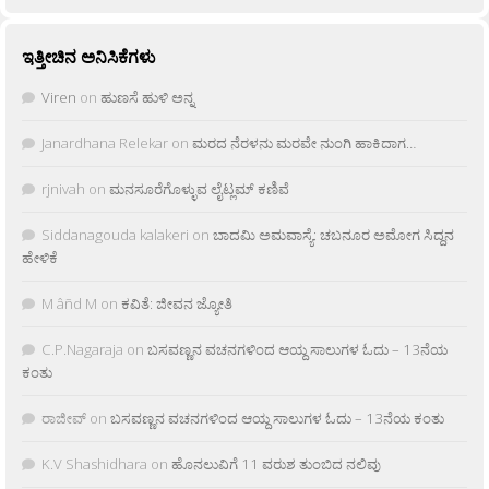
ಇತ್ತೀಚಿನ ಅನಿಸಿಕೆಗಳು
Viren
on
ಹುಣಸೆ ಹುಳಿ ಅನ್ನ
Janardhana Relekar
on
ಮರದ ನೆರಳನು ಮರವೇ ನುಂಗಿ ಹಾಕಿದಾಗ…
rjnivah
on
ಮನಸೂರೆಗೊಳ್ಳುವ ಲೈಟ್ಲಮ್ ಕಣಿವೆ
Siddanagouda kalakeri
on
ಬಾದಮಿ ಅಮವಾಸ್ಯೆ: ಚಬನೂರ ಅಮೋಗ ಸಿದ್ದನ
ಹೇಳಿಕೆ
M âñd M
on
ಕವಿತೆ: ಜೀವನ ಜ್ಯೋತಿ
C.P.Nagaraja
on
ಬಸವಣ್ಣನ ವಚನಗಳಿಂದ ಆಯ್ದ ಸಾಲುಗಳ ಓದು – 13ನೆಯ
ಕಂತು
ರಾಜೀವ್
on
ಬಸವಣ್ಣನ ವಚನಗಳಿಂದ ಆಯ್ದ ಸಾಲುಗಳ ಓದು – 13ನೆಯ ಕಂತು
K.V Shashidhara
on
ಹೊನಲುವಿಗೆ 11 ವರುಶ ತುಂಬಿದ ನಲಿವು