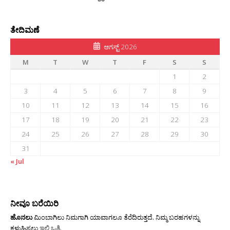
ತೇದಿಮಣೆ
ಆಗಸ್ಟ್ 2026
M
T
W
T
F
S
S
1
2
3
4
5
6
7
8
9
10
11
12
13
14
15
16
17
18
19
20
21
22
23
24
25
26
27
28
29
30
31
« Jul
ನೀವೂ ಬರೆಯಿರಿ
ಹೊನಲು
ಮಿಂಬಾಗಿಲು ನಿಮಗಾಗಿ ಯಾವಾಗಲೂ ತೆರೆದಿರುತ್ತದೆ. ನಿಮ್ಮ ಬರಹಗಳನ್ನು
ಕಳುಹಿಸಲು
ಇಲ್ಲಿ ಒತ್ತಿ
.