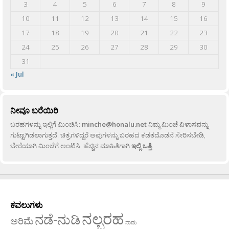
3
4
5
6
7
8
9
10
11
12
13
14
15
16
17
18
19
20
21
22
23
24
25
26
27
28
29
30
31
« Jul
ನೀವೂ ಬರೆಯಿರಿ
ಬರಹಗಳನ್ನು ಇಲ್ಲಿಗೆ ಮಿಂಚಿಸಿ:
minche@honalu.net
ನಿಮ್ಮ ಮಿಂಚೆ ವಿಳಾಸವನ್ನು
ಗುಟ್ಟಾಗಿಡಲಾಗುತ್ತದೆ. ಚಿತ್ರಗಳಿದ್ದರೆ ಅವುಗಳನ್ನು ಬರಹದ ಕಡತದೊಡನೆ ಸೇರಿಸಬೇಡಿ,
ಬೇರೆಯಾಗಿ ಮಿಂಚೆಗೆ ಅಂಟಿಸಿ. ಹೆಚ್ಚಿನ ಮಾಹಿತಿಗಾಗಿ
ಇಲ್ಲಿ ಒತ್ತಿ
.
ಕವಲುಗಳು
ನಲ್ಬರಹ
ನಡೆ-ನುಡಿ
ಅರಿಮೆ
ನಾಡು