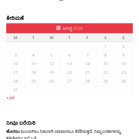
ತೇದಿಮಣೆ
ಆಗಸ್ಟ್ 2026
M
T
W
T
F
S
S
1
2
3
4
5
6
7
8
9
10
11
12
13
14
15
16
17
18
19
20
21
22
23
24
25
26
27
28
29
30
31
« Jul
ನೀವೂ ಬರೆಯಿರಿ
ಹೊನಲು
ಮಿಂಬಾಗಿಲು ನಿಮಗಾಗಿ ಯಾವಾಗಲೂ ತೆರೆದಿರುತ್ತದೆ. ನಿಮ್ಮ ಬರಹಗಳನ್ನು
ಕಳುಹಿಸಲು
ಇಲ್ಲಿ ಒತ್ತಿ
.