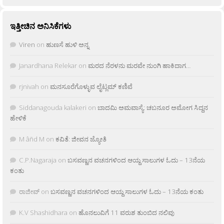
ಇತ್ತೀಚಿನ ಅನಿಸಿಕೆಗಳು
Viren
on
ಹುಣಸೆ ಹುಳಿ ಅನ್ನ
Janardhana Relekar
on
ಮರದ ನೆರಳನು ಮರವೇ ನುಂಗಿ ಹಾಕಿದಾಗ…
rjnivah
on
ಮನಸೂರೆಗೊಳ್ಳುವ ಲೈಟ್ಲಮ್ ಕಣಿವೆ
Siddanagouda kalakeri
on
ಬಾದಮಿ ಅಮವಾಸ್ಯೆ: ಚಬನೂರ ಅಮೋಗ ಸಿದ್ದನ
ಹೇಳಿಕೆ
M âñd M
on
ಕವಿತೆ: ಜೀವನ ಜ್ಯೋತಿ
C.P.Nagaraja
on
ಬಸವಣ್ಣನ ವಚನಗಳಿಂದ ಆಯ್ದ ಸಾಲುಗಳ ಓದು – 13ನೆಯ
ಕಂತು
ರಾಜೀವ್
on
ಬಸವಣ್ಣನ ವಚನಗಳಿಂದ ಆಯ್ದ ಸಾಲುಗಳ ಓದು – 13ನೆಯ ಕಂತು
K.V Shashidhara
on
ಹೊನಲುವಿಗೆ 11 ವರುಶ ತುಂಬಿದ ನಲಿವು