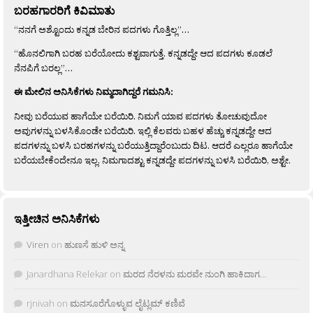
ಬರಹಗಾರರಿಗೆ ಕಿವಿಮಾತು
“ನನಗೆ ಅಶ್ಟೊಂದು ಕನ್ನಡ ಬೇರಿನ ಪದಗಳು ಗೊತ್ತಿಲ್ಲ”…
“ಹೊನಲಿಗಾಗಿ ಬರಹ ಬರೆಯೋದು ಕಶ್ಟವಾಗುತ್ತೆ. ಕನ್ನಡದ್ದೇ ಆದ ಪದಗಳು ಕೂಡಲೆ
ನೆನಪಿಗೆ ಬರಲ್ಲ”…
ಈ ಮೇಲಿನ ಅನಿಸಿಕೆಗಳು ನಿಮ್ಮದಾಗಿದ್ದರೆ ಗಮನಿಸಿ:
ನೀವು ಬರೆಯುವ ಹಾಗೆಯೇ ಬರೆಯಿರಿ. ನಿಮಗೆ ಯಾವ ಪದಗಳು ತೋಚುವುದೋ
ಅವುಗಳನ್ನು ಬಳಸಿಕೊಂಡೇ ಬರೆಯಿರಿ. ಇಲ್ಲಿ ಕೆಲವರು ಬಹಳ ಹೆಚ್ಚು ಕನ್ನಡದ್ದೇ ಆದ
ಪದಗಳನ್ನು ಬಳಸಿ ಬರಹಗಳನ್ನು ಬರೆಯುತ್ತಿದ್ದಾರೆಂಬುದು ದಿಟ. ಆದರೆ ಎಲ್ಲರೂ ಹಾಗೆಯೇ
ಬರೆಯಬೇಕೆಂದೇನೂ ಇಲ್ಲ. ನಿಮಗಾದಶ್ಟು ಕನ್ನಡದ್ದೇ ಪದಗಳನ್ನು ಬಳಸಿ ಬರೆಯಿರಿ, ಅಶ್ಟೇ.
ಇತ್ತೀಚಿನ ಅನಿಸಿಕೆಗಳು
Viren
on
ಹುಣಸೆ ಹುಳಿ ಅನ್ನ
Janardhana Relekar
on
ಮರದ ನೆರಳನು ಮರವೇ ನುಂಗಿ ಹಾಕಿದಾಗ…
rjnivah
on
ಮನಸೂರೆಗೊಳ್ಳುವ ಲೈಟ್ಲಮ್ ಕಣಿವೆ