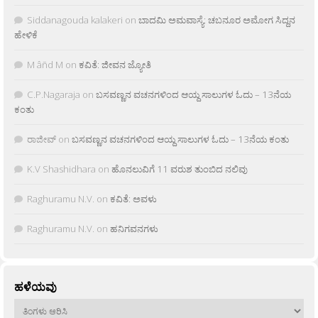
Siddanagouda kalakeri
on
ಬಾದಮಿ ಅಮವಾಸ್ಯೆ: ಚಬನೂರ ಅಮೋಗ ಸಿದ್ದನ
ಹೇಳಿಕೆ
M âñd M
on
ಕವಿತೆ: ಜೀವನ ಜ್ಯೋತಿ
C.P.Nagaraja
on
ಬಸವಣ್ಣನ ವಚನಗಳಿಂದ ಆಯ್ದ ಸಾಲುಗಳ ಓದು – 13ನೆಯ
ಕಂತು
ರಾಜೀವ್
on
ಬಸವಣ್ಣನ ವಚನಗಳಿಂದ ಆಯ್ದ ಸಾಲುಗಳ ಓದು – 13ನೆಯ ಕಂತು
K.V Shashidhara
on
ಹೊನಲುವಿಗೆ 11 ವರುಶ ತುಂಬಿದ ನಲಿವು
Raghuramu N.V.
on
ಕವಿತೆ: ಅವಳು
Raghuramu N.V.
on
ಹನಿಗವನಗಳು
ಹಳೆಯವು
ಹಳೆಯವು