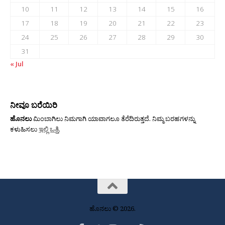
10
11
12
13
14
15
16
17
18
19
20
21
22
23
24
25
26
27
28
29
30
31
« Jul
ನೀವೂ ಬರೆಯಿರಿ
ಹೊನಲು
ಮಿಂಬಾಗಿಲು ನಿಮಗಾಗಿ ಯಾವಾಗಲೂ ತೆರೆದಿರುತ್ತದೆ. ನಿಮ್ಮ ಬರಹಗಳನ್ನು
ಕಳುಹಿಸಲು
ಇಲ್ಲಿ ಒತ್ತಿ
.
ಹೊನಲು © 2026.