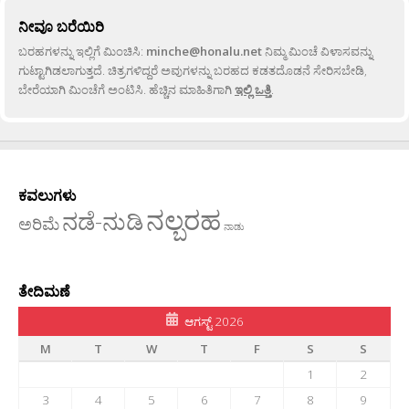
ನೀವೂ ಬರೆಯಿರಿ
ಬರಹಗಳನ್ನು ಇಲ್ಲಿಗೆ ಮಿಂಚಿಸಿ:
minche@honalu.net
ನಿಮ್ಮ ಮಿಂಚೆ ವಿಳಾಸವನ್ನು
ಗುಟ್ಟಾಗಿಡಲಾಗುತ್ತದೆ. ಚಿತ್ರಗಳಿದ್ದರೆ ಅವುಗಳನ್ನು ಬರಹದ ಕಡತದೊಡನೆ ಸೇರಿಸಬೇಡಿ,
ಬೇರೆಯಾಗಿ ಮಿಂಚೆಗೆ ಅಂಟಿಸಿ. ಹೆಚ್ಚಿನ ಮಾಹಿತಿಗಾಗಿ
ಇಲ್ಲಿ ಒತ್ತಿ
.
ಕವಲುಗಳು
ನಲ್ಬರಹ
ನಡೆ-ನುಡಿ
ಅರಿಮೆ
ನಾಡು
ತೇದಿಮಣೆ
ಆಗಸ್ಟ್ 2026
M
T
W
T
F
S
S
1
2
3
4
5
6
7
8
9