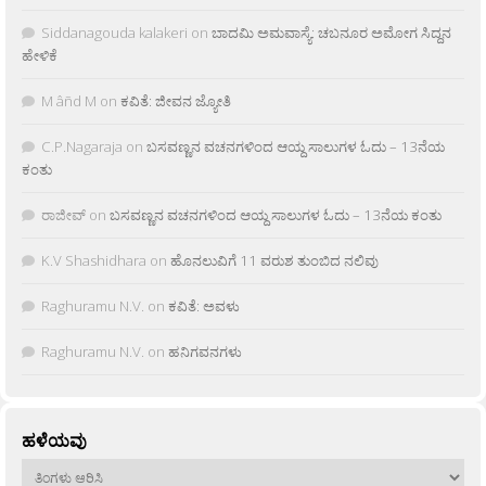
Siddanagouda kalakeri
on
ಬಾದಮಿ ಅಮವಾಸ್ಯೆ: ಚಬನೂರ ಅಮೋಗ ಸಿದ್ದನ
ಹೇಳಿಕೆ
M âñd M
on
ಕವಿತೆ: ಜೀವನ ಜ್ಯೋತಿ
C.P.Nagaraja
on
ಬಸವಣ್ಣನ ವಚನಗಳಿಂದ ಆಯ್ದ ಸಾಲುಗಳ ಓದು – 13ನೆಯ
ಕಂತು
ರಾಜೀವ್
on
ಬಸವಣ್ಣನ ವಚನಗಳಿಂದ ಆಯ್ದ ಸಾಲುಗಳ ಓದು – 13ನೆಯ ಕಂತು
K.V Shashidhara
on
ಹೊನಲುವಿಗೆ 11 ವರುಶ ತುಂಬಿದ ನಲಿವು
Raghuramu N.V.
on
ಕವಿತೆ: ಅವಳು
Raghuramu N.V.
on
ಹನಿಗವನಗಳು
ಹಳೆಯವು
ಹಳೆಯವು