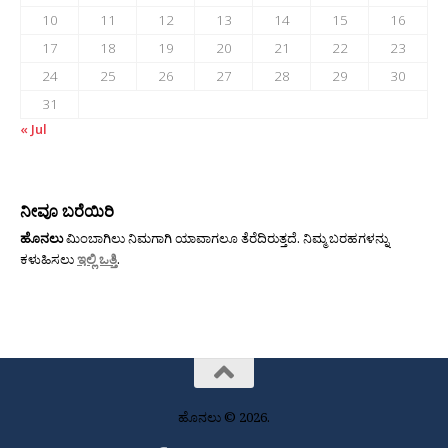
10
11
12
13
14
15
16
17
18
19
20
21
22
23
24
25
26
27
28
29
30
31
« Jul
ನೀವೂ ಬರೆಯಿರಿ
ಹೊನಲು
ಮಿಂಬಾಗಿಲು ನಿಮಗಾಗಿ ಯಾವಾಗಲೂ ತೆರೆದಿರುತ್ತದೆ. ನಿಮ್ಮ ಬರಹಗಳನ್ನು
ಕಳುಹಿಸಲು
ಇಲ್ಲಿ ಒತ್ತಿ
.
ಹೊನಲು © 2026.