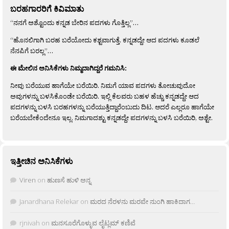
ಬರಹಗಾರರಿಗೆ ಕಿವಿಮಾತು
“ನನಗೆ ಅಶ್ಟೊಂದು ಕನ್ನಡ ಬೇರಿನ ಪದಗಳು ಗೊತ್ತಿಲ್ಲ”…
“ಹೊನಲಿಗಾಗಿ ಬರಹ ಬರೆಯೋದು ಕಶ್ಟವಾಗುತ್ತೆ. ಕನ್ನಡದ್ದೇ ಆದ ಪದಗಳು ಕೂಡಲೆ
ನೆನಪಿಗೆ ಬರಲ್ಲ”…
ಈ ಮೇಲಿನ ಅನಿಸಿಕೆಗಳು ನಿಮ್ಮದಾಗಿದ್ದರೆ ಗಮನಿಸಿ:
ನೀವು ಬರೆಯುವ ಹಾಗೆಯೇ ಬರೆಯಿರಿ. ನಿಮಗೆ ಯಾವ ಪದಗಳು ತೋಚುವುದೋ
ಅವುಗಳನ್ನು ಬಳಸಿಕೊಂಡೇ ಬರೆಯಿರಿ. ಇಲ್ಲಿ ಕೆಲವರು ಬಹಳ ಹೆಚ್ಚು ಕನ್ನಡದ್ದೇ ಆದ
ಪದಗಳನ್ನು ಬಳಸಿ ಬರಹಗಳನ್ನು ಬರೆಯುತ್ತಿದ್ದಾರೆಂಬುದು ದಿಟ. ಆದರೆ ಎಲ್ಲರೂ ಹಾಗೆಯೇ
ಬರೆಯಬೇಕೆಂದೇನೂ ಇಲ್ಲ. ನಿಮಗಾದಶ್ಟು ಕನ್ನಡದ್ದೇ ಪದಗಳನ್ನು ಬಳಸಿ ಬರೆಯಿರಿ, ಅಶ್ಟೇ.
ಇತ್ತೀಚಿನ ಅನಿಸಿಕೆಗಳು
Viren
on
ಹುಣಸೆ ಹುಳಿ ಅನ್ನ
Janardhana Relekar
on
ಮರದ ನೆರಳನು ಮರವೇ ನುಂಗಿ ಹಾಕಿದಾಗ…
rjnivah
on
ಮನಸೂರೆಗೊಳ್ಳುವ ಲೈಟ್ಲಮ್ ಕಣಿವೆ