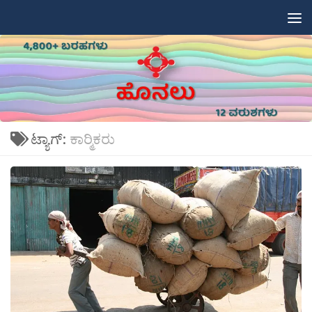
Skip to content
ಟ್ಯಾಗ್:
ಕಾರ‍್ಮಿಕರು