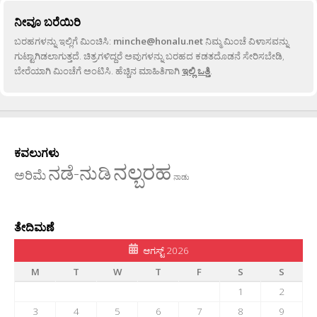
ನೀವೂ ಬರೆಯಿರಿ
ಬರಹಗಳನ್ನು ಇಲ್ಲಿಗೆ ಮಿಂಚಿಸಿ:
minche@honalu.net
ನಿಮ್ಮ ಮಿಂಚೆ ವಿಳಾಸವನ್ನು
ಗುಟ್ಟಾಗಿಡಲಾಗುತ್ತದೆ. ಚಿತ್ರಗಳಿದ್ದರೆ ಅವುಗಳನ್ನು ಬರಹದ ಕಡತದೊಡನೆ ಸೇರಿಸಬೇಡಿ,
ಬೇರೆಯಾಗಿ ಮಿಂಚೆಗೆ ಅಂಟಿಸಿ. ಹೆಚ್ಚಿನ ಮಾಹಿತಿಗಾಗಿ
ಇಲ್ಲಿ ಒತ್ತಿ
.
ಕವಲುಗಳು
ನಲ್ಬರಹ
ನಡೆ-ನುಡಿ
ಅರಿಮೆ
ನಾಡು
ತೇದಿಮಣೆ
ಆಗಸ್ಟ್ 2026
M
T
W
T
F
S
S
1
2
3
4
5
6
7
8
9