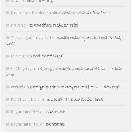
Viren
on
ಹುಣಸೆ ಹುಳಿ ಅನ್ನ
Janardhana Relekar
on
ಮರದ ನೆರಳನು ಮರವೇ ನುಂಗಿ ಹಾಕಿದಾಗ…
rjnivah
on
ಮನಸೂರೆಗೊಳ್ಳುವ ಲೈಟ್ಲಮ್ ಕಣಿವೆ
Siddanagouda kalakeri
on
ಬಾದಮಿ ಅಮವಾಸ್ಯೆ: ಚಬನೂರ ಅಮೋಗ ಸಿದ್ದನ
ಹೇಳಿಕೆ
M âñd M
on
ಕವಿತೆ: ಜೀವನ ಜ್ಯೋತಿ
C.P.Nagaraja
on
ಬಸವಣ್ಣನ ವಚನಗಳಿಂದ ಆಯ್ದ ಸಾಲುಗಳ ಓದು – 13ನೆಯ
ಕಂತು
ರಾಜೀವ್
on
ಬಸವಣ್ಣನ ವಚನಗಳಿಂದ ಆಯ್ದ ಸಾಲುಗಳ ಓದು – 13ನೆಯ ಕಂತು
K.V Shashidhara
on
ಹೊನಲುವಿಗೆ 11 ವರುಶ ತುಂಬಿದ ನಲಿವು
Raghuramu N.V.
on
ಕವಿತೆ: ಅವಳು
Raghuramu N.V.
on
ಹನಿಗವನಗಳು