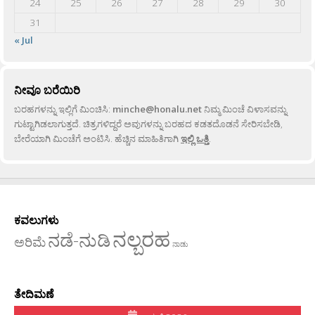
24
25
26
27
28
29
30
31
« Jul
ನೀವೂ ಬರೆಯಿರಿ
ಬರಹಗಳನ್ನು ಇಲ್ಲಿಗೆ ಮಿಂಚಿಸಿ:
minche@honalu.net
ನಿಮ್ಮ ಮಿಂಚೆ ವಿಳಾಸವನ್ನು
ಗುಟ್ಟಾಗಿಡಲಾಗುತ್ತದೆ. ಚಿತ್ರಗಳಿದ್ದರೆ ಅವುಗಳನ್ನು ಬರಹದ ಕಡತದೊಡನೆ ಸೇರಿಸಬೇಡಿ,
ಬೇರೆಯಾಗಿ ಮಿಂಚೆಗೆ ಅಂಟಿಸಿ. ಹೆಚ್ಚಿನ ಮಾಹಿತಿಗಾಗಿ
ಇಲ್ಲಿ ಒತ್ತಿ
.
ಕವಲುಗಳು
ನಲ್ಬರಹ
ನಡೆ-ನುಡಿ
ಅರಿಮೆ
ನಾಡು
ತೇದಿಮಣೆ