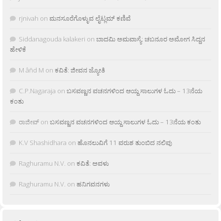
rjnivah
on
ಮನಸೂರೆಗೊಳ್ಳುವ ಲೈಟ್ಲಮ್ ಕಣಿವೆ
Siddanagouda kalakeri
on
ಬಾದಮಿ ಅಮವಾಸ್ಯೆ: ಚಬನೂರ ಅಮೋಗ ಸಿದ್ದನ
ಹೇಳಿಕೆ
M âñd M
on
ಕವಿತೆ: ಜೀವನ ಜ್ಯೋತಿ
C.P.Nagaraja
on
ಬಸವಣ್ಣನ ವಚನಗಳಿಂದ ಆಯ್ದ ಸಾಲುಗಳ ಓದು – 13ನೆಯ
ಕಂತು
ರಾಜೀವ್
on
ಬಸವಣ್ಣನ ವಚನಗಳಿಂದ ಆಯ್ದ ಸಾಲುಗಳ ಓದು – 13ನೆಯ ಕಂತು
K.V Shashidhara
on
ಹೊನಲುವಿಗೆ 11 ವರುಶ ತುಂಬಿದ ನಲಿವು
Raghuramu N.V.
on
ಕವಿತೆ: ಅವಳು
Raghuramu N.V.
on
ಹನಿಗವನಗಳು