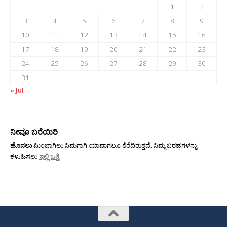
1
2
3
4
5
6
7
8
9
10
11
12
13
14
15
16
17
18
19
20
21
22
23
24
25
26
27
28
29
30
31
« Jul
ನೀವೂ ಬರೆಯಿರಿ
ಹೊನಲು
ಮಿಂಬಾಗಿಲು ನಿಮಗಾಗಿ ಯಾವಾಗಲೂ ತೆರೆದಿರುತ್ತದೆ. ನಿಮ್ಮ ಬರಹಗಳನ್ನು
ಕಳುಹಿಸಲು
ಇಲ್ಲಿ ಒತ್ತಿ
.