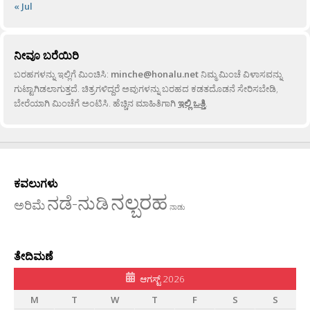
« Jul
ನೀವೂ ಬರೆಯಿರಿ
ಬರಹಗಳನ್ನು ಇಲ್ಲಿಗೆ ಮಿಂಚಿಸಿ:
minche@honalu.net
ನಿಮ್ಮ ಮಿಂಚೆ ವಿಳಾಸವನ್ನು
ಗುಟ್ಟಾಗಿಡಲಾಗುತ್ತದೆ. ಚಿತ್ರಗಳಿದ್ದರೆ ಅವುಗಳನ್ನು ಬರಹದ ಕಡತದೊಡನೆ ಸೇರಿಸಬೇಡಿ,
ಬೇರೆಯಾಗಿ ಮಿಂಚೆಗೆ ಅಂಟಿಸಿ. ಹೆಚ್ಚಿನ ಮಾಹಿತಿಗಾಗಿ
ಇಲ್ಲಿ ಒತ್ತಿ
.
ಕವಲುಗಳು
ನಲ್ಬರಹ
ನಡೆ-ನುಡಿ
ಅರಿಮೆ
ನಾಡು
ತೇದಿಮಣೆ
ಆಗಸ್ಟ್ 2026
M
T
W
T
F
S
S