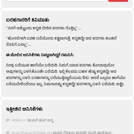
ಬರಹಗಾರರಿಗೆ ಕಿವಿಮಾತು
“ನನಗೆ ಅಶ್ಟೊಂದು ಕನ್ನಡ ಬೇರಿನ ಪದಗಳು ಗೊತ್ತಿಲ್ಲ”…
“ಹೊನಲಿಗಾಗಿ ಬರಹ ಬರೆಯೋದು ಕಶ್ಟವಾಗುತ್ತೆ. ಕನ್ನಡದ್ದೇ ಆದ ಪದಗಳು ಕೂಡಲೆ
ನೆನಪಿಗೆ ಬರಲ್ಲ”…
ಈ ಮೇಲಿನ ಅನಿಸಿಕೆಗಳು ನಿಮ್ಮದಾಗಿದ್ದರೆ ಗಮನಿಸಿ:
ನೀವು ಬರೆಯುವ ಹಾಗೆಯೇ ಬರೆಯಿರಿ. ನಿಮಗೆ ಯಾವ ಪದಗಳು ತೋಚುವುದೋ
ಅವುಗಳನ್ನು ಬಳಸಿಕೊಂಡೇ ಬರೆಯಿರಿ. ಇಲ್ಲಿ ಕೆಲವರು ಬಹಳ ಹೆಚ್ಚು ಕನ್ನಡದ್ದೇ ಆದ
ಪದಗಳನ್ನು ಬಳಸಿ ಬರಹಗಳನ್ನು ಬರೆಯುತ್ತಿದ್ದಾರೆಂಬುದು ದಿಟ. ಆದರೆ ಎಲ್ಲರೂ ಹಾಗೆಯೇ
ಬರೆಯಬೇಕೆಂದೇನೂ ಇಲ್ಲ. ನಿಮಗಾದಶ್ಟು ಕನ್ನಡದ್ದೇ ಪದಗಳನ್ನು ಬಳಸಿ ಬರೆಯಿರಿ, ಅಶ್ಟೇ.
ಇತ್ತೀಚಿನ ಅನಿಸಿಕೆಗಳು
Viren
on
ಹುಣಸೆ ಹುಳಿ ಅನ್ನ
Janardhana Relekar
on
ಮರದ ನೆರಳನು ಮರವೇ ನುಂಗಿ ಹಾಕಿದಾಗ…