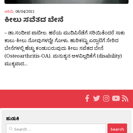
ಅರಿಮೆ
06/04/2015
ಕೀಲು ಸವೆತದ ಬೇನೆ
– ಡಾ.ಸಂದೀಪ ಪಾಟೀಲ. ಹರೆಯ ಮುದಿಪಿನೆಡೆಗೆ ಸರಿಯಿತೆಂದರೆ ಸಾಕು
ಕಾಲು-ಕೀಲು ನೋವುಗಳದ್ದೇ ಗೋಳು. ಹುರಿಕಟ್ಟು ಏರ‍್ಪಾಟಿಗೆ ಸೇರಿದ
ಬೇನೆಗಳಲ್ಲಿ ಹೆಚ್ಚು ಕಂಡುಬರುವುದು ಕೀಲು ಸವೆತದ ಬೇನೆ
(Osteoarthritis-OA). ಮನುಶ್ಯನ ಅಳವಿಲ್ಲದಿಕೆಗೆ (disability)
ಮುಕ್ಯವಾದ...
ಹುಡುಕಿ
Search
for: