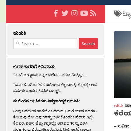
ಟ್ಯ
ಹುಡುಕಿ
Search
for:
ಬರಹಗಾರರಿಗೆ ಕಿವಿಮಾತು
“ನನಗೆ ಅಶ್ಟೊಂದು ಕನ್ನಡ ಬೇರಿನ ಪದಗಳು ಗೊತ್ತಿಲ್ಲ”…
“ಹೊನಲಿಗಾಗಿ ಬರಹ ಬರೆಯೋದು ಕಶ್ಟವಾಗುತ್ತೆ. ಕನ್ನಡದ್ದೇ ಆದ
ಪದಗಳು ಕೂಡಲೆ ನೆನಪಿಗೆ ಬರಲ್ಲ”…
ಈ ಮೇಲಿನ ಅನಿಸಿಕೆಗಳು ನಿಮ್ಮದಾಗಿದ್ದರೆ ಗಮನಿಸಿ:
ಅರಿಮೆ
06/
ನೀವು ಬರೆಯುವ ಹಾಗೆಯೇ ಬರೆಯಿರಿ. ನಿಮಗೆ ಯಾವ ಪದಗಳು
ಕೆರೆಯ
ತೋಚುವುದೋ ಅವುಗಳನ್ನು ಬಳಸಿಕೊಂಡೇ ಬರೆಯಿರಿ. ಇಲ್ಲಿ
ಕೆಲವರು ಬಹಳ ಹೆಚ್ಚು ಕನ್ನಡದ್ದೇ ಆದ ಪದಗಳನ್ನು ಬಳಸಿ
– ಸುನಿತಾ
ಬರಹಗಳನ್ನು ಬರೆಯುತ್ತಿದ್ದಾರೆಂಬುದು ದಿಟ. ಆದರೆ ಎಲ್ಲರೂ