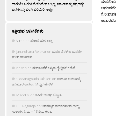
ಮನವೆಂಬ ಕ
ಹಾಗೆಯೇ ಬರೆಯಬೇಕೆಂದೇನೂ ಇಲ್ಲ. ನಿಮಗಾದಶ್ಟು ಕನ್ನಡದ್ದೇ
ಆನಂದವೆಂ
ಪದಗಳನ್ನು ಬಳಸಿ ಬರೆಯಿರಿ, ಅಶ್ಟೇ.
ಸೋಪಾನವ 
ಆಚಾರವೆಂಬ 
ಇತ್ತೀಚಿನ ಅನಿಸಿಕೆಗಳು
Viren
on
ಹುಣಸೆ ಹುಳಿ ಅನ್ನ
Janardhana Relekar
on
ಮರದ ನೆರಳನು ಮರವೇ
ನುಂಗಿ ಹಾಕಿದಾಗ…
rjnivah
on
ಮನಸೂರೆಗೊಳ್ಳುವ ಲೈಟ್ಲಮ್ ಕಣಿವೆ
Siddanagouda kalakeri
on
ಬಾದಮಿ ಅಮವಾಸ್ಯೆ:
ಚಬನೂರ ಅಮೋಗ ಸಿದ್ದನ ಹೇಳಿಕೆ
M âñd M
on
ಕವಿತೆ: ಜೀವನ ಜ್ಯೋತಿ
C.P.Nagaraja
on
ಬಸವಣ್ಣನ ವಚನಗಳಿಂದ ಆಯ್ದ
ಸಾಲುಗಳ ಓದು – 13ನೆಯ ಕಂತು