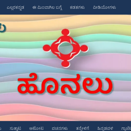
ಎಲ್ಲರಕನ್ನಡ
ಈ ಮಿಂಬಾಗಿಲ ಬಗ್ಗೆ
ಕಡತಗಳು
ವೀಡಿಯೋಗಳು
ು
ಸುತ್ತಾಟ
ಆಟೋಟ
ವಚನಗಳು
ತನ್ನೇಳಿಗೆ
ಹಿನ್ನಡವಳಿ
ಗ್ಯಾಜೆ