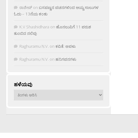
ರಾಜೀವ್
on
ಬಸವಣ್ಣನ ವಚನಗಳಿಂದ ಆಯ್ದ ಸಾಲುಗಳ
ಓದು – 13ನೆಯ ಕಂತು
K.V Shashidhara
on
ಹೊನಲುವಿಗೆ 11 ವರುಶ
ತುಂಬಿದ ನಲಿವು
Raghuramu N.V.
on
ಕವಿತೆ: ಅವಳು
Raghuramu N.V.
on
ಹನಿಗವನಗಳು
ಹಳೆಯವು
ಹಳೆಯವು