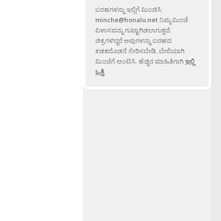
ಬರಹಗಳನ್ನು ಇಲ್ಲಿಗೆ ಮಿಂಚಿಸಿ:
minche@honalu.net
ನಿಮ್ಮ ಮಿಂಚೆ
ವಿಳಾಸವನ್ನು ಗುಟ್ಟಾಗಿಡಲಾಗುತ್ತದೆ.
ಚಿತ್ರಗಳಿದ್ದರೆ ಅವುಗಳನ್ನು ಬರಹದ
ಕಡತದೊಡನೆ ಸೇರಿಸಬೇಡಿ, ಬೇರೆಯಾಗಿ
ಮಿಂಚೆಗೆ ಅಂಟಿಸಿ. ಹೆಚ್ಚಿನ ಮಾಹಿತಿಗಾಗಿ
ಇಲ್ಲಿ
ಒತ್ತಿ
.