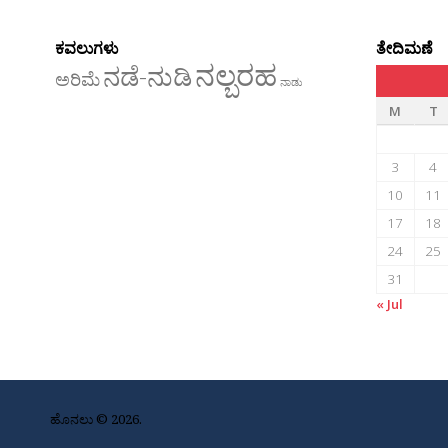
ಕವಲುಗಳು
ತೇದಿಮಣೆ
ನಲ್ಬರಹ
ನಡೆ-ನುಡಿ
ಅರಿಮೆ
ನಾಡು
M
T
3
4
10
11
17
18
24
25
31
« Jul
ಹೊನಲು © 2026.