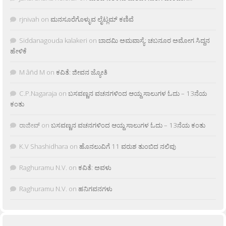
rjnivah
on
ಮನಸೂರೆಗೊಳ್ಳುವ ಲೈಟ್ಲಮ್ ಕಣಿವೆ
Siddanagouda kalakeri
on
ಬಾದಮಿ ಅಮವಾಸ್ಯೆ: ಚಬನೂರ ಅಮೋಗ ಸಿದ್ದನ
ಹೇಳಿಕೆ
M âñd M
on
ಕವಿತೆ: ಜೀವನ ಜ್ಯೋತಿ
C.P.Nagaraja
on
ಬಸವಣ್ಣನ ವಚನಗಳಿಂದ ಆಯ್ದ ಸಾಲುಗಳ ಓದು – 13ನೆಯ
ಕಂತು
ರಾಜೀವ್
on
ಬಸವಣ್ಣನ ವಚನಗಳಿಂದ ಆಯ್ದ ಸಾಲುಗಳ ಓದು – 13ನೆಯ ಕಂತು
K.V Shashidhara
on
ಹೊನಲುವಿಗೆ 11 ವರುಶ ತುಂಬಿದ ನಲಿವು
Raghuramu N.V.
on
ಕವಿತೆ: ಅವಳು
Raghuramu N.V.
on
ಹನಿಗವನಗಳು