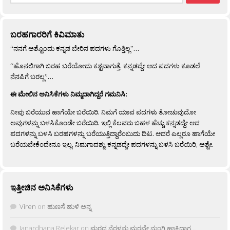
ಬರಹಗಾರರಿಗೆ ಕಿವಿಮಾತು
“ನನಗೆ ಅಶ್ಟೊಂದು ಕನ್ನಡ ಬೇರಿನ ಪದಗಳು ಗೊತ್ತಿಲ್ಲ”…
“ಹೊನಲಿಗಾಗಿ ಬರಹ ಬರೆಯೋದು ಕಶ್ಟವಾಗುತ್ತೆ. ಕನ್ನಡದ್ದೇ ಆದ ಪದಗಳು ಕೂಡಲೆ
ನೆನಪಿಗೆ ಬರಲ್ಲ”…
ಈ ಮೇಲಿನ ಅನಿಸಿಕೆಗಳು ನಿಮ್ಮದಾಗಿದ್ದರೆ ಗಮನಿಸಿ:
ನೀವು ಬರೆಯುವ ಹಾಗೆಯೇ ಬರೆಯಿರಿ. ನಿಮಗೆ ಯಾವ ಪದಗಳು ತೋಚುವುದೋ
ಅವುಗಳನ್ನು ಬಳಸಿಕೊಂಡೇ ಬರೆಯಿರಿ. ಇಲ್ಲಿ ಕೆಲವರು ಬಹಳ ಹೆಚ್ಚು ಕನ್ನಡದ್ದೇ ಆದ
ಪದಗಳನ್ನು ಬಳಸಿ ಬರಹಗಳನ್ನು ಬರೆಯುತ್ತಿದ್ದಾರೆಂಬುದು ದಿಟ. ಆದರೆ ಎಲ್ಲರೂ ಹಾಗೆಯೇ
ಬರೆಯಬೇಕೆಂದೇನೂ ಇಲ್ಲ. ನಿಮಗಾದಶ್ಟು ಕನ್ನಡದ್ದೇ ಪದಗಳನ್ನು ಬಳಸಿ ಬರೆಯಿರಿ, ಅಶ್ಟೇ.
ಇತ್ತೀಚಿನ ಅನಿಸಿಕೆಗಳು
Viren
on
ಹುಣಸೆ ಹುಳಿ ಅನ್ನ
Janardhana Relekar
on
ಮರದ ನೆರಳನು ಮರವೇ ನುಂಗಿ ಹಾಕಿದಾಗ…