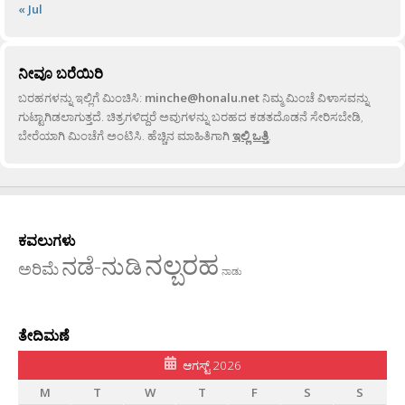
« Jul
ನೀವೂ ಬರೆಯಿರಿ
ಬರಹಗಳನ್ನು ಇಲ್ಲಿಗೆ ಮಿಂಚಿಸಿ:
minche@honalu.net
ನಿಮ್ಮ ಮಿಂಚೆ ವಿಳಾಸವನ್ನು
ಗುಟ್ಟಾಗಿಡಲಾಗುತ್ತದೆ. ಚಿತ್ರಗಳಿದ್ದರೆ ಅವುಗಳನ್ನು ಬರಹದ ಕಡತದೊಡನೆ ಸೇರಿಸಬೇಡಿ,
ಬೇರೆಯಾಗಿ ಮಿಂಚೆಗೆ ಅಂಟಿಸಿ. ಹೆಚ್ಚಿನ ಮಾಹಿತಿಗಾಗಿ
ಇಲ್ಲಿ ಒತ್ತಿ
.
ಕವಲುಗಳು
ನಲ್ಬರಹ
ನಡೆ-ನುಡಿ
ಅರಿಮೆ
ನಾಡು
ತೇದಿಮಣೆ
ಆಗಸ್ಟ್ 2026
M
T
W
T
F
S
S