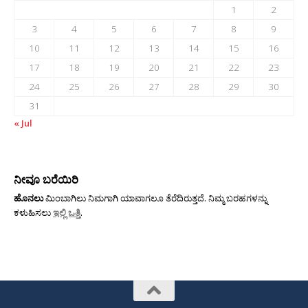
1
2
3
4
5
6
7
8
9
10
11
12
13
14
15
16
17
18
19
20
21
22
23
24
25
26
27
28
29
30
31
« Jul
ನೀವೂ ಬರೆಯಿರಿ
ಹೊನಲು
ಮಿಂಬಾಗಿಲು ನಿಮಗಾಗಿ ಯಾವಾಗಲೂ ತೆರೆದಿರುತ್ತದೆ. ನಿಮ್ಮ ಬರಹಗಳನ್ನು
ಕಳುಹಿಸಲು
ಇಲ್ಲಿ ಒತ್ತಿ
.