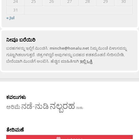
24
25
26
27
28
29
30
31
« Jul
ನೀವೂ ಬರೆಯಿರಿ
ಬರಹಗಳನ್ನು ಇಲ್ಲಿಗೆ ಮಿಂಚಿಸಿ:
minche@honalu.net
ನಿಮ್ಮ ಮಿಂಚೆ ವಿಳಾಸವನ್ನು
ಗುಟ್ಟಾಗಿಡಲಾಗುತ್ತದೆ. ಚಿತ್ರಗಳಿದ್ದರೆ ಅವುಗಳನ್ನು ಬರಹದ ಕಡತದೊಡನೆ ಸೇರಿಸಬೇಡಿ,
ಬೇರೆಯಾಗಿ ಮಿಂಚೆಗೆ ಅಂಟಿಸಿ. ಹೆಚ್ಚಿನ ಮಾಹಿತಿಗಾಗಿ
ಇಲ್ಲಿ ಒತ್ತಿ
.
ಕವಲುಗಳು
ನಲ್ಬರಹ
ನಡೆ-ನುಡಿ
ಅರಿಮೆ
ನಾಡು
ತೇದಿಮಣೆ