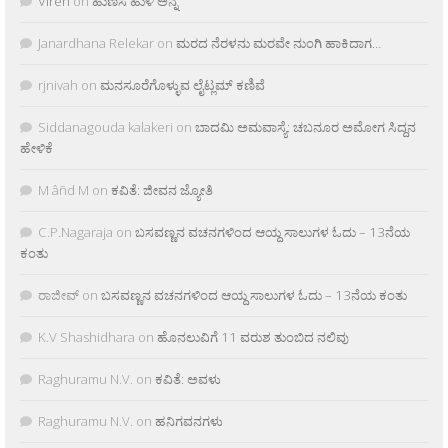
Viren
on
ಹುಣಸೆ ಹುಳಿ ಅನ್ನ
Janardhana Relekar
on
ಮರದ ನೆರಳನು ಮರವೇ ನುಂಗಿ ಹಾಕಿದಾಗ…
rjnivah
on
ಮನಸೂರೆಗೊಳ್ಳುವ ಲೈಟ್ಲಮ್ ಕಣಿವೆ
Siddanagouda kalakeri
on
ಬಾದಮಿ ಅಮವಾಸ್ಯೆ: ಚಬನೂರ ಅಮೋಗ ಸಿದ್ದನ
ಹೇಳಿಕೆ
M âñd M
on
ಕವಿತೆ: ಜೀವನ ಜ್ಯೋತಿ
C.P.Nagaraja
on
ಬಸವಣ್ಣನ ವಚನಗಳಿಂದ ಆಯ್ದ ಸಾಲುಗಳ ಓದು – 13ನೆಯ
ಕಂತು
ರಾಜೀವ್
on
ಬಸವಣ್ಣನ ವಚನಗಳಿಂದ ಆಯ್ದ ಸಾಲುಗಳ ಓದು – 13ನೆಯ ಕಂತು
K.V Shashidhara
on
ಹೊನಲುವಿಗೆ 11 ವರುಶ ತುಂಬಿದ ನಲಿವು
Raghuramu N.V.
on
ಕವಿತೆ: ಅವಳು
Raghuramu N.V.
on
ಹನಿಗವನಗಳು