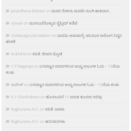
Janardhana Relekar
on
ಮರದ ನೆರಳನು ಮರವೇ ನುಂಗಿ ಹಾಕಿದಾಗ…
rjnivah
on
ಮನಸೂರೆಗೊಳ್ಳುವ ಲೈಟ್ಲಮ್ ಕಣಿವೆ
Siddanagouda kalakeri
on
ಬಾದಮಿ ಅಮವಾಸ್ಯೆ: ಚಬನೂರ ಅಮೋಗ ಸಿದ್ದನ
ಹೇಳಿಕೆ
M âñd M
on
ಕವಿತೆ: ಜೀವನ ಜ್ಯೋತಿ
C.P.Nagaraja
on
ಬಸವಣ್ಣನ ವಚನಗಳಿಂದ ಆಯ್ದ ಸಾಲುಗಳ ಓದು – 13ನೆಯ
ಕಂತು
ರಾಜೀವ್
on
ಬಸವಣ್ಣನ ವಚನಗಳಿಂದ ಆಯ್ದ ಸಾಲುಗಳ ಓದು – 13ನೆಯ ಕಂತು
K.V Shashidhara
on
ಹೊನಲುವಿಗೆ 11 ವರುಶ ತುಂಬಿದ ನಲಿವು
Raghuramu N.V.
on
ಕವಿತೆ: ಅವಳು
Raghuramu N.V.
on
ಹನಿಗವನಗಳು