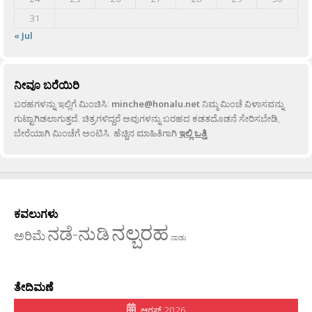
31
« Jul
ನೀವೂ ಬರೆಯಿರಿ
ಬರಹಗಳನ್ನು ಇಲ್ಲಿಗೆ ಮಿಂಚಿಸಿ:
minche@honalu.net
ನಿಮ್ಮ ಮಿಂಚೆ ವಿಳಾಸವನ್ನು
ಗುಟ್ಟಾಗಿಡಲಾಗುತ್ತದೆ. ಚಿತ್ರಗಳಿದ್ದರೆ ಅವುಗಳನ್ನು ಬರಹದ ಕಡತದೊಡನೆ ಸೇರಿಸಬೇಡಿ,
ಬೇರೆಯಾಗಿ ಮಿಂಚೆಗೆ ಅಂಟಿಸಿ. ಹೆಚ್ಚಿನ ಮಾಹಿತಿಗಾಗಿ
ಇಲ್ಲಿ ಒತ್ತಿ
.
ಕವಲುಗಳು
ನಲ್ಬರಹ
ನಡೆ-ನುಡಿ
ಅರಿಮೆ
ನಾಡು
ತೇದಿಮಣೆ
ಆಗಸ್ಟ್ 2026