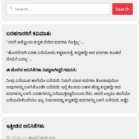
Search
for:
ಬರಹಗಾರರಿಗೆ ಕಿವಿಮಾತು
“ನನಗೆ ಅಶ್ಟೊಂದು ಕನ್ನಡ ಬೇರಿನ ಪದಗಳು ಗೊತ್ತಿಲ್ಲ”…
“ಹೊನಲಿಗಾಗಿ ಬರಹ ಬರೆಯೋದು ಕಶ್ಟವಾಗುತ್ತೆ. ಕನ್ನಡದ್ದೇ ಆದ ಪದಗಳು ಕೂಡಲೆ
ನೆನಪಿಗೆ ಬರಲ್ಲ”…
ಈ ಮೇಲಿನ ಅನಿಸಿಕೆಗಳು ನಿಮ್ಮದಾಗಿದ್ದರೆ ಗಮನಿಸಿ:
ನೀವು ಬರೆಯುವ ಹಾಗೆಯೇ ಬರೆಯಿರಿ. ನಿಮಗೆ ಯಾವ ಪದಗಳು ತೋಚುವುದೋ
ಅವುಗಳನ್ನು ಬಳಸಿಕೊಂಡೇ ಬರೆಯಿರಿ. ಇಲ್ಲಿ ಕೆಲವರು ಬಹಳ ಹೆಚ್ಚು ಕನ್ನಡದ್ದೇ ಆದ
ಪದಗಳನ್ನು ಬಳಸಿ ಬರಹಗಳನ್ನು ಬರೆಯುತ್ತಿದ್ದಾರೆಂಬುದು ದಿಟ. ಆದರೆ ಎಲ್ಲರೂ ಹಾಗೆಯೇ
ಬರೆಯಬೇಕೆಂದೇನೂ ಇಲ್ಲ. ನಿಮಗಾದಶ್ಟು ಕನ್ನಡದ್ದೇ ಪದಗಳನ್ನು ಬಳಸಿ ಬರೆಯಿರಿ, ಅಶ್ಟೇ.
ಇತ್ತೀಚಿನ ಅನಿಸಿಕೆಗಳು
Viren
on
ಹುಣಸೆ ಹುಳಿ ಅನ್ನ