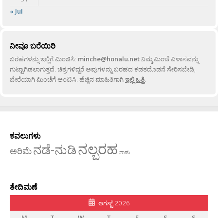
« Jul
ನೀವೂ ಬರೆಯಿರಿ
ಬರಹಗಳನ್ನು ಇಲ್ಲಿಗೆ ಮಿಂಚಿಸಿ:
minche@honalu.net
ನಿಮ್ಮ ಮಿಂಚೆ ವಿಳಾಸವನ್ನು
ಗುಟ್ಟಾಗಿಡಲಾಗುತ್ತದೆ. ಚಿತ್ರಗಳಿದ್ದರೆ ಅವುಗಳನ್ನು ಬರಹದ ಕಡತದೊಡನೆ ಸೇರಿಸಬೇಡಿ,
ಬೇರೆಯಾಗಿ ಮಿಂಚೆಗೆ ಅಂಟಿಸಿ. ಹೆಚ್ಚಿನ ಮಾಹಿತಿಗಾಗಿ
ಇಲ್ಲಿ ಒತ್ತಿ
.
ಕವಲುಗಳು
ನಲ್ಬರಹ
ನಡೆ-ನುಡಿ
ಅರಿಮೆ
ನಾಡು
ತೇದಿಮಣೆ
ಆಗಸ್ಟ್ 2026
M
T
W
T
F
S
S