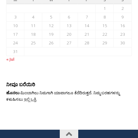
1
2
3
4
5
6
7
8
9
10
11
12
13
14
15
16
17
18
19
20
21
22
23
24
25
26
27
28
29
30
31
« Jul
ನೀವೂ ಬರೆಯಿರಿ
ಹೊನಲು
ಮಿಂಬಾಗಿಲು ನಿಮಗಾಗಿ ಯಾವಾಗಲೂ ತೆರೆದಿರುತ್ತದೆ. ನಿಮ್ಮ ಬರಹಗಳನ್ನು
ಕಳುಹಿಸಲು
ಇಲ್ಲಿ ಒತ್ತಿ
.