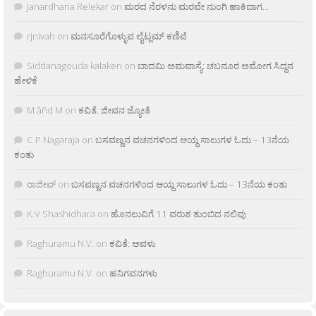
Janardhana Relekar
on
ಮರದ ನೆರಳನು ಮರವೇ ನುಂಗಿ ಹಾಕಿದಾಗ…
rjnivah
on
ಮನಸೂರೆಗೊಳ್ಳುವ ಲೈಟ್ಲಮ್ ಕಣಿವೆ
Siddanagouda kalakeri
on
ಬಾದಮಿ ಅಮವಾಸ್ಯೆ: ಚಬನೂರ ಅಮೋಗ ಸಿದ್ದನ
ಹೇಳಿಕೆ
M âñd M
on
ಕವಿತೆ: ಜೀವನ ಜ್ಯೋತಿ
C.P.Nagaraja
on
ಬಸವಣ್ಣನ ವಚನಗಳಿಂದ ಆಯ್ದ ಸಾಲುಗಳ ಓದು – 13ನೆಯ
ಕಂತು
ರಾಜೀವ್
on
ಬಸವಣ್ಣನ ವಚನಗಳಿಂದ ಆಯ್ದ ಸಾಲುಗಳ ಓದು – 13ನೆಯ ಕಂತು
K.V Shashidhara
on
ಹೊನಲುವಿಗೆ 11 ವರುಶ ತುಂಬಿದ ನಲಿವು
Raghuramu N.V.
on
ಕವಿತೆ: ಅವಳು
Raghuramu N.V.
on
ಹನಿಗವನಗಳು