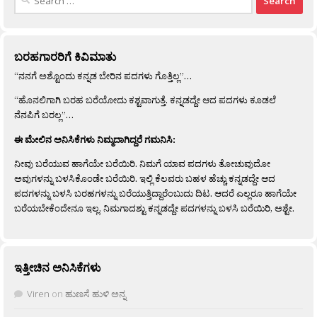
for:
ಬರಹಗಾರರಿಗೆ ಕಿವಿಮಾತು
“ನನಗೆ ಅಶ್ಟೊಂದು ಕನ್ನಡ ಬೇರಿನ ಪದಗಳು ಗೊತ್ತಿಲ್ಲ”…
“ಹೊನಲಿಗಾಗಿ ಬರಹ ಬರೆಯೋದು ಕಶ್ಟವಾಗುತ್ತೆ. ಕನ್ನಡದ್ದೇ ಆದ ಪದಗಳು ಕೂಡಲೆ
ನೆನಪಿಗೆ ಬರಲ್ಲ”…
ಈ ಮೇಲಿನ ಅನಿಸಿಕೆಗಳು ನಿಮ್ಮದಾಗಿದ್ದರೆ ಗಮನಿಸಿ:
ನೀವು ಬರೆಯುವ ಹಾಗೆಯೇ ಬರೆಯಿರಿ. ನಿಮಗೆ ಯಾವ ಪದಗಳು ತೋಚುವುದೋ
ಅವುಗಳನ್ನು ಬಳಸಿಕೊಂಡೇ ಬರೆಯಿರಿ. ಇಲ್ಲಿ ಕೆಲವರು ಬಹಳ ಹೆಚ್ಚು ಕನ್ನಡದ್ದೇ ಆದ
ಪದಗಳನ್ನು ಬಳಸಿ ಬರಹಗಳನ್ನು ಬರೆಯುತ್ತಿದ್ದಾರೆಂಬುದು ದಿಟ. ಆದರೆ ಎಲ್ಲರೂ ಹಾಗೆಯೇ
ಬರೆಯಬೇಕೆಂದೇನೂ ಇಲ್ಲ. ನಿಮಗಾದಶ್ಟು ಕನ್ನಡದ್ದೇ ಪದಗಳನ್ನು ಬಳಸಿ ಬರೆಯಿರಿ, ಅಶ್ಟೇ.
ಇತ್ತೀಚಿನ ಅನಿಸಿಕೆಗಳು
Viren
on
ಹುಣಸೆ ಹುಳಿ ಅನ್ನ