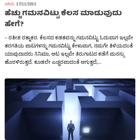
ಅರಿಮೆ
17/11/2015
ಹೆಚ್ಚು ಗಮನವಿಟ್ಟು ಕೆಲಸ ಮಾಡುವುದು
ಹೇಗೆ?
– ರತೀಶ ರತ್ನಾಕರ. ಕೆಲಸದ ಕಡತವನ್ನು ಗಮನವಿಟ್ಟು ಓದುವಾಗ ಇಲ್ಲವೇ
ತರಗತಿಯ ಪಾಟಗಳನ್ನು ಗಮನವಿಟ್ಟು ಕೇಳುವಾಗ, ನಮಗೇ ತಿಳಿಯದಂತೆ
ಯಾವುದಾದರು ಸಿನಿಮಾ, ಆಟ ಇಲ್ಲವೇ ತಿರುಗಾಟದ ಕಡೆಗೆ ಮನಸ್ಸು
ಹೊರಳಿರುತ್ತದೆ. ಕೂಡಲೇ ಎಚ್ಚರವಾದಂತೆ ಆಗುತ್ತದೆ,...