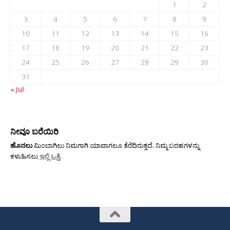
1
2
3
4
5
6
7
8
9
10
11
12
13
14
15
16
17
18
19
20
21
22
23
24
25
26
27
28
29
30
31
« Jul
ನೀವೂ ಬರೆಯಿರಿ
ಹೊನಲು
ಮಿಂಬಾಗಿಲು ನಿಮಗಾಗಿ ಯಾವಾಗಲೂ ತೆರೆದಿರುತ್ತದೆ. ನಿಮ್ಮ ಬರಹಗಳನ್ನು
ಕಳುಹಿಸಲು
ಇಲ್ಲಿ ಒತ್ತಿ
.