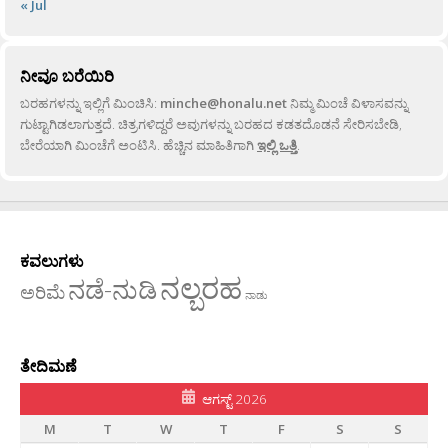
« Jul
ನೀವೂ ಬರೆಯಿರಿ
ಬರಹಗಳನ್ನು ಇಲ್ಲಿಗೆ ಮಿಂಚಿಸಿ:
minche@honalu.net
ನಿಮ್ಮ ಮಿಂಚೆ ವಿಳಾಸವನ್ನು
ಗುಟ್ಟಾಗಿಡಲಾಗುತ್ತದೆ. ಚಿತ್ರಗಳಿದ್ದರೆ ಅವುಗಳನ್ನು ಬರಹದ ಕಡತದೊಡನೆ ಸೇರಿಸಬೇಡಿ,
ಬೇರೆಯಾಗಿ ಮಿಂಚೆಗೆ ಅಂಟಿಸಿ. ಹೆಚ್ಚಿನ ಮಾಹಿತಿಗಾಗಿ
ಇಲ್ಲಿ ಒತ್ತಿ
.
ಕವಲುಗಳು
ನಲ್ಬರಹ
ನಡೆ-ನುಡಿ
ಅರಿಮೆ
ನಾಡು
ತೇದಿಮಣೆ
ಆಗಸ್ಟ್ 2026
M
T
W
T
F
S
S