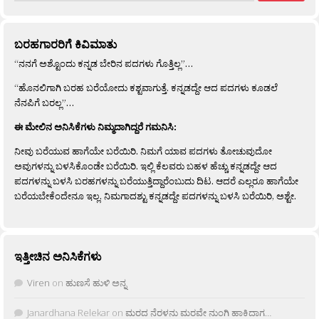
ಬರಹಗಾರರಿಗೆ ಕಿವಿಮಾತು
“ನನಗೆ ಅಶ್ಟೊಂದು ಕನ್ನಡ ಬೇರಿನ ಪದಗಳು ಗೊತ್ತಿಲ್ಲ”…
“ಹೊನಲಿಗಾಗಿ ಬರಹ ಬರೆಯೋದು ಕಶ್ಟವಾಗುತ್ತೆ. ಕನ್ನಡದ್ದೇ ಆದ ಪದಗಳು ಕೂಡಲೆ
ನೆನಪಿಗೆ ಬರಲ್ಲ”…
ಈ ಮೇಲಿನ ಅನಿಸಿಕೆಗಳು ನಿಮ್ಮದಾಗಿದ್ದರೆ ಗಮನಿಸಿ:
ನೀವು ಬರೆಯುವ ಹಾಗೆಯೇ ಬರೆಯಿರಿ. ನಿಮಗೆ ಯಾವ ಪದಗಳು ತೋಚುವುದೋ
ಅವುಗಳನ್ನು ಬಳಸಿಕೊಂಡೇ ಬರೆಯಿರಿ. ಇಲ್ಲಿ ಕೆಲವರು ಬಹಳ ಹೆಚ್ಚು ಕನ್ನಡದ್ದೇ ಆದ
ಪದಗಳನ್ನು ಬಳಸಿ ಬರಹಗಳನ್ನು ಬರೆಯುತ್ತಿದ್ದಾರೆಂಬುದು ದಿಟ. ಆದರೆ ಎಲ್ಲರೂ ಹಾಗೆಯೇ
ಬರೆಯಬೇಕೆಂದೇನೂ ಇಲ್ಲ. ನಿಮಗಾದಶ್ಟು ಕನ್ನಡದ್ದೇ ಪದಗಳನ್ನು ಬಳಸಿ ಬರೆಯಿರಿ, ಅಶ್ಟೇ.
ಇತ್ತೀಚಿನ ಅನಿಸಿಕೆಗಳು
Viren
on
ಹುಣಸೆ ಹುಳಿ ಅನ್ನ
Janardhana Relekar
on
ಮರದ ನೆರಳನು ಮರವೇ ನುಂಗಿ ಹಾಕಿದಾಗ…