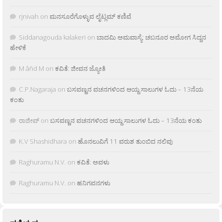
rjnivah
on
ಮನಸೂರೆಗೊಳ್ಳುವ ಲೈಟ್ಲಮ್ ಕಣಿವೆ
Siddanagouda kalakeri
on
ಬಾದಮಿ ಅಮವಾಸ್ಯೆ: ಚಬನೂರ ಅಮೋಗ ಸಿದ್ದನ
ಹೇಳಿಕೆ
M âñd M
on
ಕವಿತೆ: ಜೀವನ ಜ್ಯೋತಿ
C.P.Nagaraja
on
ಬಸವಣ್ಣನ ವಚನಗಳಿಂದ ಆಯ್ದ ಸಾಲುಗಳ ಓದು – 13ನೆಯ
ಕಂತು
ರಾಜೀವ್
on
ಬಸವಣ್ಣನ ವಚನಗಳಿಂದ ಆಯ್ದ ಸಾಲುಗಳ ಓದು – 13ನೆಯ ಕಂತು
K.V Shashidhara
on
ಹೊನಲುವಿಗೆ 11 ವರುಶ ತುಂಬಿದ ನಲಿವು
Raghuramu N.V.
on
ಕವಿತೆ: ಅವಳು
Raghuramu N.V.
on
ಹನಿಗವನಗಳು