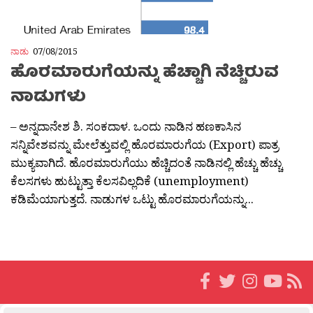
ನಾಡು
07/08/2015
ಹೊರಮಾರುಗೆಯನ್ನು ಹೆಚ್ಚಾಗಿ ನೆಚ್ಚಿರುವ
ನಾಡುಗಳು
– ಅನ್ನದಾನೇಶ ಶಿ. ಸಂಕದಾಳ. ಒಂದು ನಾಡಿನ ಹಣಕಾಸಿನ
ಸನ್ನಿವೇಶವನ್ನು ಮೇಲೆತ್ತುವಲ್ಲಿ ಹೊರಮಾರುಗೆಯ (Export) ಪಾತ್ರ
ಮುಕ್ಯವಾಗಿದೆ. ಹೊರಮಾರುಗೆಯು ಹೆಚ್ಚಿದಂತೆ ನಾಡಿನಲ್ಲಿ ಹೆಚ್ಚು ಹೆಚ್ಚು
ಕೆಲಸಗಳು ಹುಟ್ಟುತ್ತಾ ಕೆಲಸವಿಲ್ಲದಿಕೆ (unemployment)
ಕಡಿಮೆಯಾಗುತ್ತದೆ. ನಾಡುಗಳ ಒಟ್ಟು ಹೊರಮಾರುಗೆಯನ್ನು...