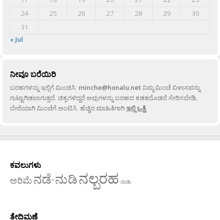
24
25
26
27
28
29
30
31
« Jul
ನೀವೂ ಬರೆಯಿರಿ
ಬರಹಗಳನ್ನು ಇಲ್ಲಿಗೆ ಮಿಂಚಿಸಿ:
minche@honalu.net
ನಿಮ್ಮ ಮಿಂಚೆ ವಿಳಾಸವನ್ನು
ಗುಟ್ಟಾಗಿಡಲಾಗುತ್ತದೆ. ಚಿತ್ರಗಳಿದ್ದರೆ ಅವುಗಳನ್ನು ಬರಹದ ಕಡತದೊಡನೆ ಸೇರಿಸಬೇಡಿ,
ಬೇರೆಯಾಗಿ ಮಿಂಚೆಗೆ ಅಂಟಿಸಿ. ಹೆಚ್ಚಿನ ಮಾಹಿತಿಗಾಗಿ
ಇಲ್ಲಿ ಒತ್ತಿ
.
ಕವಲುಗಳು
ನಲ್ಬರಹ
ನಡೆ-ನುಡಿ
ಅರಿಮೆ
ನಾಡು
ತೇದಿಮಣೆ