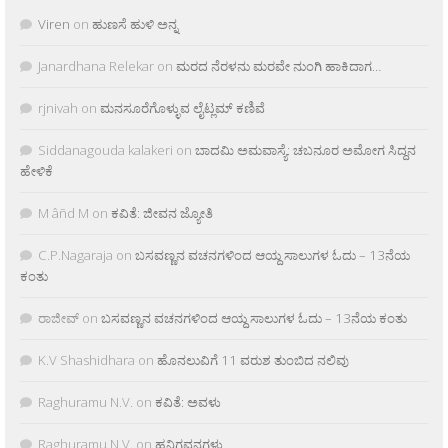
Viren
on
ಹುಣಸೆ ಹುಳಿ ಅನ್ನ
Janardhana Relekar
on
ಮರದ ನೆರಳನು ಮರವೇ ನುಂಗಿ ಹಾಕಿದಾಗ…
rjnivah
on
ಮನಸೂರೆಗೊಳ್ಳುವ ಲೈಟ್ಲಮ್ ಕಣಿವೆ
Siddanagouda kalakeri
on
ಬಾದಮಿ ಅಮವಾಸ್ಯೆ: ಚಬನೂರ ಅಮೋಗ ಸಿದ್ದನ
ಹೇಳಿಕೆ
M âñd M
on
ಕವಿತೆ: ಜೀವನ ಜ್ಯೋತಿ
C.P.Nagaraja
on
ಬಸವಣ್ಣನ ವಚನಗಳಿಂದ ಆಯ್ದ ಸಾಲುಗಳ ಓದು – 13ನೆಯ
ಕಂತು
ರಾಜೀವ್
on
ಬಸವಣ್ಣನ ವಚನಗಳಿಂದ ಆಯ್ದ ಸಾಲುಗಳ ಓದು – 13ನೆಯ ಕಂತು
K.V Shashidhara
on
ಹೊನಲುವಿಗೆ 11 ವರುಶ ತುಂಬಿದ ನಲಿವು
Raghuramu N.V.
on
ಕವಿತೆ: ಅವಳು
Raghuramu N.V.
on
ಹನಿಗವನಗಳು