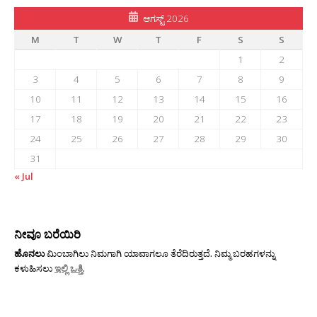
ಆಗಸ್ಟ್ 2026
M
T
W
T
F
S
S
1
2
3
4
5
6
7
8
9
10
11
12
13
14
15
16
17
18
19
20
21
22
23
24
25
26
27
28
29
30
31
« Jul
ನೀವೂ ಬರೆಯಿರಿ
ಹೊನಲು
ಮಿಂಬಾಗಿಲು ನಿಮಗಾಗಿ ಯಾವಾಗಲೂ ತೆರೆದಿರುತ್ತದೆ. ನಿಮ್ಮ ಬರಹಗಳನ್ನು
ಕಳುಹಿಸಲು
ಇಲ್ಲಿ ಒತ್ತಿ
.