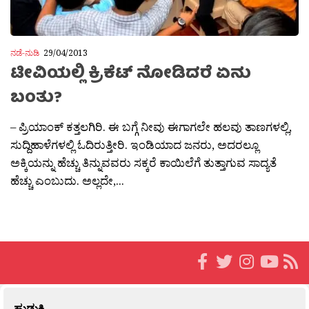
ನಡೆ-ನುಡಿ
29/04/2013
ಟೀವಿಯಲ್ಲಿ ಕ್ರಿಕೆಟ್ ನೋಡಿದರೆ ಏನು
ಬಂತು?
– ಪ್ರಿಯಾಂಕ್ ಕತ್ತಲಗಿರಿ. ಈ ಬಗ್ಗೆ ನೀವು ಈಗಾಗಲೇ ಹಲವು ತಾಣಗಳಲ್ಲಿ,
ಸುದ್ದಿಹಾಳೆಗಳಲ್ಲಿ ಓದಿರುತ್ತೀರಿ. ಇಂಡಿಯಾದ ಜನರು, ಅದರಲ್ಲೂ
ಅಕ್ಕಿಯನ್ನು ಹೆಚ್ಚು ತಿನ್ನುವವರು ಸಕ್ಕರೆ ಕಾಯಿಲೆಗೆ ತುತ್ತಾಗುವ ಸಾದ್ಯತೆ
ಹೆಚ್ಚು ಎಂಬುದು. ಅಲ್ಲದೇ,...
ಹುಡುಕಿ