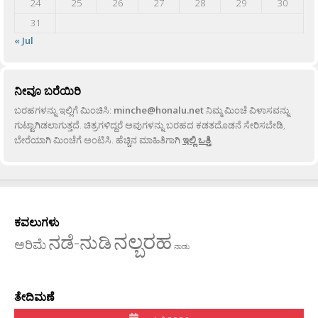
24
25
26
27
28
29
30
31
« Jul
ನೀವೂ ಬರೆಯಿರಿ
ಬರಹಗಳನ್ನು ಇಲ್ಲಿಗೆ ಮಿಂಚಿಸಿ:
minche@honalu.net
ನಿಮ್ಮ ಮಿಂಚೆ ವಿಳಾಸವನ್ನು
ಗುಟ್ಟಾಗಿಡಲಾಗುತ್ತದೆ. ಚಿತ್ರಗಳಿದ್ದರೆ ಅವುಗಳನ್ನು ಬರಹದ ಕಡತದೊಡನೆ ಸೇರಿಸಬೇಡಿ,
ಬೇರೆಯಾಗಿ ಮಿಂಚೆಗೆ ಅಂಟಿಸಿ. ಹೆಚ್ಚಿನ ಮಾಹಿತಿಗಾಗಿ
ಇಲ್ಲಿ ಒತ್ತಿ
.
ಕವಲುಗಳು
ನಲ್ಬರಹ
ನಡೆ-ನುಡಿ
ಅರಿಮೆ
ನಾಡು
ತೇದಿಮಣೆ