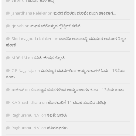
Viren
on
ಹುಣಸೆ ಹುಳಿ ಅನ್ನ
Janardhana Relekar
on
ಮರದ ನೆರಳನು ಮರವೇ ನುಂಗಿ ಹಾಕಿದಾಗ…
rjnivah
on
ಮನಸೂರೆಗೊಳ್ಳುವ ಲೈಟ್ಲಮ್ ಕಣಿವೆ
Siddanagouda kalakeri
on
ಬಾದಮಿ ಅಮವಾಸ್ಯೆ: ಚಬನೂರ ಅಮೋಗ ಸಿದ್ದನ
ಹೇಳಿಕೆ
M âñd M
on
ಕವಿತೆ: ಜೀವನ ಜ್ಯೋತಿ
C.P.Nagaraja
on
ಬಸವಣ್ಣನ ವಚನಗಳಿಂದ ಆಯ್ದ ಸಾಲುಗಳ ಓದು – 13ನೆಯ
ಕಂತು
ರಾಜೀವ್
on
ಬಸವಣ್ಣನ ವಚನಗಳಿಂದ ಆಯ್ದ ಸಾಲುಗಳ ಓದು – 13ನೆಯ ಕಂತು
K.V Shashidhara
on
ಹೊನಲುವಿಗೆ 11 ವರುಶ ತುಂಬಿದ ನಲಿವು
Raghuramu N.V.
on
ಕವಿತೆ: ಅವಳು
Raghuramu N.V.
on
ಹನಿಗವನಗಳು