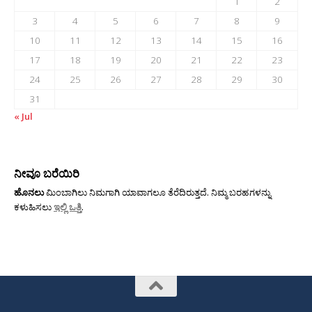
1
2
3
4
5
6
7
8
9
10
11
12
13
14
15
16
17
18
19
20
21
22
23
24
25
26
27
28
29
30
31
« Jul
ನೀವೂ ಬರೆಯಿರಿ
ಹೊನಲು
ಮಿಂಬಾಗಿಲು ನಿಮಗಾಗಿ ಯಾವಾಗಲೂ ತೆರೆದಿರುತ್ತದೆ. ನಿಮ್ಮ ಬರಹಗಳನ್ನು
ಕಳುಹಿಸಲು
ಇಲ್ಲಿ ಒತ್ತಿ
.