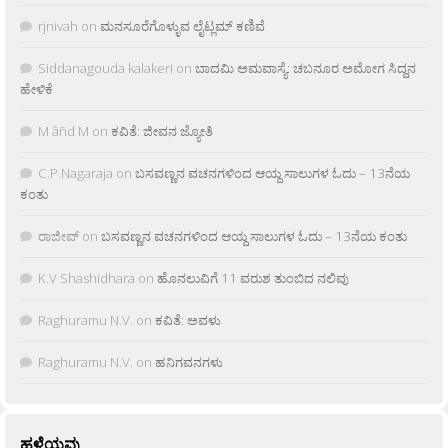
rjnivah
on
ಮನಸೂರೆಗೊಳ್ಳುವ ಲೈಟ್ಲಮ್ ಕಣಿವೆ
Siddanagouda kalakeri
on
ಬಾದಮಿ ಅಮವಾಸ್ಯೆ: ಚಬನೂರ ಅಮೋಗ ಸಿದ್ದನ
ಹೇಳಿಕೆ
M âñd M
on
ಕವಿತೆ: ಜೀವನ ಜ್ಯೋತಿ
C.P.Nagaraja
on
ಬಸವಣ್ಣನ ವಚನಗಳಿಂದ ಆಯ್ದ ಸಾಲುಗಳ ಓದು – 13ನೆಯ
ಕಂತು
ರಾಜೀವ್
on
ಬಸವಣ್ಣನ ವಚನಗಳಿಂದ ಆಯ್ದ ಸಾಲುಗಳ ಓದು – 13ನೆಯ ಕಂತು
K.V Shashidhara
on
ಹೊನಲುವಿಗೆ 11 ವರುಶ ತುಂಬಿದ ನಲಿವು
Raghuramu N.V.
on
ಕವಿತೆ: ಅವಳು
Raghuramu N.V.
on
ಹನಿಗವನಗಳು
ಹಳೆಯವು