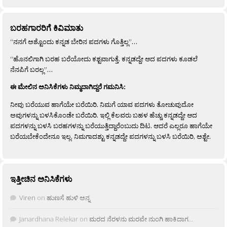
ಬರಹಗಾರರಿಗೆ ಕಿವಿಮಾತು
“ನನಗೆ ಅಶ್ಟೊಂದು ಕನ್ನಡ ಬೇರಿನ ಪದಗಳು ಗೊತ್ತಿಲ್ಲ”…
“ಹೊನಲಿಗಾಗಿ ಬರಹ ಬರೆಯೋದು ಕಶ್ಟವಾಗುತ್ತೆ. ಕನ್ನಡದ್ದೇ ಆದ ಪದಗಳು ಕೂಡಲೆ
ನೆನಪಿಗೆ ಬರಲ್ಲ”…
ಈ ಮೇಲಿನ ಅನಿಸಿಕೆಗಳು ನಿಮ್ಮದಾಗಿದ್ದರೆ ಗಮನಿಸಿ:
ನೀವು ಬರೆಯುವ ಹಾಗೆಯೇ ಬರೆಯಿರಿ. ನಿಮಗೆ ಯಾವ ಪದಗಳು ತೋಚುವುದೋ
ಅವುಗಳನ್ನು ಬಳಸಿಕೊಂಡೇ ಬರೆಯಿರಿ. ಇಲ್ಲಿ ಕೆಲವರು ಬಹಳ ಹೆಚ್ಚು ಕನ್ನಡದ್ದೇ ಆದ
ಪದಗಳನ್ನು ಬಳಸಿ ಬರಹಗಳನ್ನು ಬರೆಯುತ್ತಿದ್ದಾರೆಂಬುದು ದಿಟ. ಆದರೆ ಎಲ್ಲರೂ ಹಾಗೆಯೇ
ಬರೆಯಬೇಕೆಂದೇನೂ ಇಲ್ಲ. ನಿಮಗಾದಶ್ಟು ಕನ್ನಡದ್ದೇ ಪದಗಳನ್ನು ಬಳಸಿ ಬರೆಯಿರಿ, ಅಶ್ಟೇ.
ಇತ್ತೀಚಿನ ಅನಿಸಿಕೆಗಳು
Viren
on
ಹುಣಸೆ ಹುಳಿ ಅನ್ನ
Janardhana Relekar
on
ಮರದ ನೆರಳನು ಮರವೇ ನುಂಗಿ ಹಾಕಿದಾಗ…