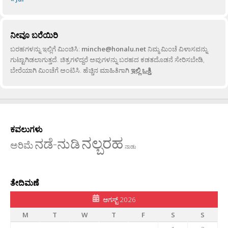
ನೀವೂ ಬರೆಯಿರಿ
ಬರಹಗಳನ್ನು ಇಲ್ಲಿಗೆ ಮಿಂಚಿಸಿ:
minche@honalu.net
ನಿಮ್ಮ ಮಿಂಚೆ ವಿಳಾಸವನ್ನು
ಗುಟ್ಟಾಗಿಡಲಾಗುತ್ತದೆ. ಚಿತ್ರಗಳಿದ್ದರೆ ಅವುಗಳನ್ನು ಬರಹದ ಕಡತದೊಡನೆ ಸೇರಿಸಬೇಡಿ,
ಬೇರೆಯಾಗಿ ಮಿಂಚೆಗೆ ಅಂಟಿಸಿ. ಹೆಚ್ಚಿನ ಮಾಹಿತಿಗಾಗಿ
ಇಲ್ಲಿ ಒತ್ತಿ
.
ಕವಲುಗಳು
ನಲ್ಬರಹ
ನಡೆ-ನುಡಿ
ಅರಿಮೆ
ನಾಡು
ತೇದಿಮಣೆ
ಆಗಸ್ಟ್ 2026
M
T
W
T
F
S
S