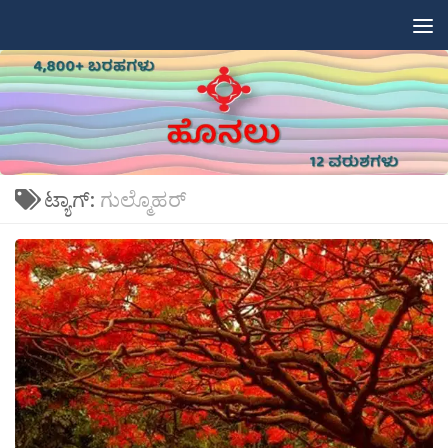
Skip to content
ಟ್ಯಾಗ್:
ಗುಲ್ಮೊಹರ್