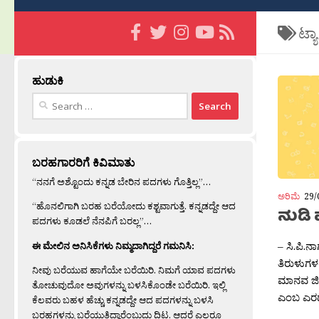
ಟ್ಯ
ಹುಡುಕಿ
Search
for:
ಬರಹಗಾರರಿಗೆ ಕಿವಿಮಾತು
“ನನಗೆ ಅಶ್ಟೊಂದು ಕನ್ನಡ ಬೇರಿನ ಪದಗಳು ಗೊತ್ತಿಲ್ಲ”…
ಅರಿಮೆ
29/
“ಹೊನಲಿಗಾಗಿ ಬರಹ ಬರೆಯೋದು ಕಶ್ಟವಾಗುತ್ತೆ. ಕನ್ನಡದ್ದೇ ಆದ
ನುಡಿ 
ಪದಗಳು ಕೂಡಲೆ ನೆನಪಿಗೆ ಬರಲ್ಲ”…
– ಸಿ.ಪಿ.
ಈ ಮೇಲಿನ ಅನಿಸಿಕೆಗಳು ನಿಮ್ಮದಾಗಿದ್ದರೆ ಗಮನಿಸಿ:
ತಿರುಳುಗಳಲ
ನೀವು ಬರೆಯುವ ಹಾಗೆಯೇ ಬರೆಯಿರಿ. ನಿಮಗೆ ಯಾವ ಪದಗಳು
ಮಾನವ ಜೀವ
ತೋಚುವುದೋ ಅವುಗಳನ್ನು ಬಳಸಿಕೊಂಡೇ ಬರೆಯಿರಿ. ಇಲ್ಲಿ
ಎಂಬ ಎರಡು 
ಕೆಲವರು ಬಹಳ ಹೆಚ್ಚು ಕನ್ನಡದ್ದೇ ಆದ ಪದಗಳನ್ನು ಬಳಸಿ
ಬರಹಗಳನ್ನು ಬರೆಯುತ್ತಿದ್ದಾರೆಂಬುದು ದಿಟ. ಆದರೆ ಎಲ್ಲರೂ