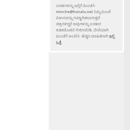
ಬರಹಗಳನ್ನು ಇಲ್ಲಿಗೆ ಮಿಂಚಿಸಿ:
minche@honalu.net
ನಿಮ್ಮ ಮಿಂಚೆ
ವಿಳಾಸವನ್ನು ಗುಟ್ಟಾಗಿಡಲಾಗುತ್ತದೆ.
ಚಿತ್ರಗಳಿದ್ದರೆ ಅವುಗಳನ್ನು ಬರಹದ
ಕಡತದೊಡನೆ ಸೇರಿಸಬೇಡಿ, ಬೇರೆಯಾಗಿ
ಮಿಂಚೆಗೆ ಅಂಟಿಸಿ. ಹೆಚ್ಚಿನ ಮಾಹಿತಿಗಾಗಿ
ಇಲ್ಲಿ
ಒತ್ತಿ
.