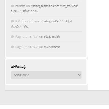
ರಾಜೀವ್
on
ಬಸವಣ್ಣನ ವಚನಗಳಿಂದ ಆಯ್ದ ಸಾಲುಗಳ
ಓದು – 13ನೆಯ ಕಂತು
K.V Shashidhara
on
ಹೊನಲುವಿಗೆ 11 ವರುಶ
ತುಂಬಿದ ನಲಿವು
Raghuramu N.V.
on
ಕವಿತೆ: ಅವಳು
Raghuramu N.V.
on
ಹನಿಗವನಗಳು
ಹಳೆಯವು
ಹಳೆಯವು