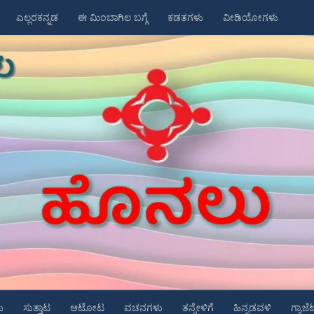
ಎಲ್ಲರಕನ್ನಡ
ಈ ಮಿಂಬಾಗಿಲ ಬಗ್ಗೆ
ಕಡತಗಳು
ವೀಡಿಯೋಗಳು
ು
ಸುತ್ತಾಟ
ಆಟೋಟ
ವಚನಗಳು
ತನ್ನೇಳಿಗೆ
ಹಿನ್ನಡವಳಿ
ಗ್ಯಾಜೆ