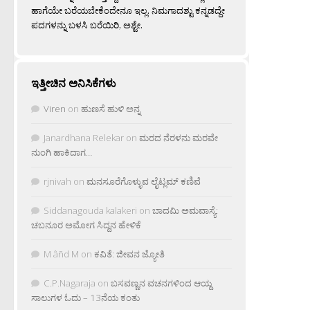
ಹಾಗೆಯೇ ಬರೆಯಬೇಕೆಂದೇನೂ ಇಲ್ಲ. ನಿಮಗಾದಶ್ಟು ಕನ್ನಡದ್ದೇ
ಪದಗಳನ್ನು ಬಳಸಿ ಬರೆಯಿರಿ, ಅಶ್ಟೇ.
ಇತ್ತೀಚಿನ ಅನಿಸಿಕೆಗಳು
Viren
on
ಹುಣಸೆ ಹುಳಿ ಅನ್ನ
Janardhana Relekar
on
ಮರದ ನೆರಳನು ಮರವೇ
ನುಂಗಿ ಹಾಕಿದಾಗ…
rjnivah
on
ಮನಸೂರೆಗೊಳ್ಳುವ ಲೈಟ್ಲಮ್ ಕಣಿವೆ
Siddanagouda kalakeri
on
ಬಾದಮಿ ಅಮವಾಸ್ಯೆ:
ಚಬನೂರ ಅಮೋಗ ಸಿದ್ದನ ಹೇಳಿಕೆ
M âñd M
on
ಕವಿತೆ: ಜೀವನ ಜ್ಯೋತಿ
C.P.Nagaraja
on
ಬಸವಣ್ಣನ ವಚನಗಳಿಂದ ಆಯ್ದ
ಸಾಲುಗಳ ಓದು – 13ನೆಯ ಕಂತು