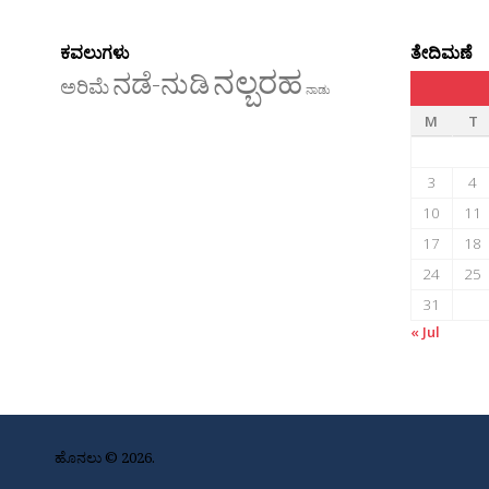
ಕವಲುಗಳು
ತೇದಿಮಣೆ
ನಲ್ಬರಹ
ನಡೆ-ನುಡಿ
ಅರಿಮೆ
ನಾಡು
M
T
3
4
10
11
17
18
24
25
31
« Jul
ಹೊನಲು © 2026.