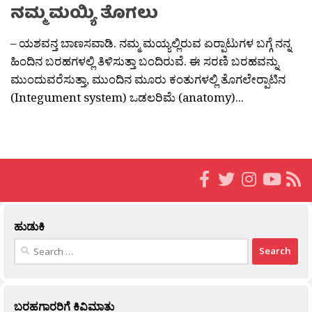
ನಮ್ಮ ಮಯ್ಯಿ ತೊಗಲು
– ಯಶವನ್ತ ಬಾಣಸವಾಡಿ. ನಮ್ಮ ಮಯ್ಯಲ್ಲಿರುವ ಏರ‍್ಪಾಟುಗಳ ಬಗ್ಗೆ ನನ್ನ
ಹಿಂದಿನ ಬರಹಗಳಲ್ಲಿ ತಿಳಿಸುತ್ತಾ ಬಂದಿರುವೆ. ಈ ಸರಣಿ ಬರಹವನ್ನು
ಮುಂದುವರೆಸುತ್ತಾ, ಮುಂದಿನ ಮೂರು ಕಂತುಗಳಲ್ಲಿ ತೊಗಲೇರ‍್ಪಾಟಿನ
(Integument system) ಒಡಲರಿಮೆ (anatomy)...
ಹುಡುಕಿ
Search
for:
ಬರಹಗಾರರಿಗೆ ಕಿವಿಮಾತು