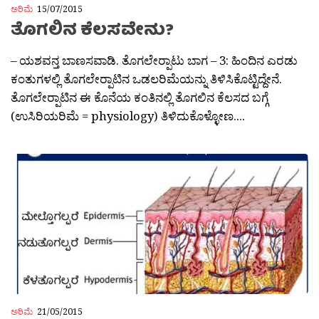
ಅರಿಮೆ
15/07/2015
ತೊಗಲಿನ ಕೆಲಸವೇನು?
– ಯಶವನ್ತ ಬಾಣಸವಾಡಿ. ತೊಗಲೇರ‍್ಪಾಟು ಬಾಗ – 3: ಹಿಂದಿನ ಎರಡು
ಕಂತುಗಳಲ್ಲಿ ತೊಗಲೇರ‍್ಪಾಟಿನ ಒಡಲರಿಮೆಯನ್ನು ತಿಳಿಸಿಕೊಟ್ಟಿದ್ದೇನೆ.
ತೊಗಲೇರ‍್ಪಾಟಿನ ಈ ಕೊನೆಯ ಕಂತಿನಲ್ಲಿ ತೊಗಲಿನ ಕೆಲಸದ ಬಗ್ಗೆ
(ಉಸಿರಿಯರಿಮೆ = physiology) ತಿಳಿದುಕೊಳ್ಳೋಣ....
ಅರಿಮೆ
21/05/2015