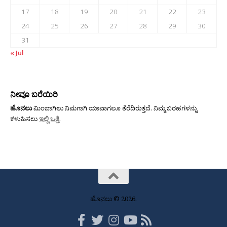
17
18
19
20
21
22
23
24
25
26
27
28
29
30
31
« Jul
ನೀವೂ ಬರೆಯಿರಿ
ಹೊನಲು
ಮಿಂಬಾಗಿಲು ನಿಮಗಾಗಿ ಯಾವಾಗಲೂ ತೆರೆದಿರುತ್ತದೆ. ನಿಮ್ಮ ಬರಹಗಳನ್ನು
ಕಳುಹಿಸಲು
ಇಲ್ಲಿ ಒತ್ತಿ
.
ಹೊನಲು © 2026.