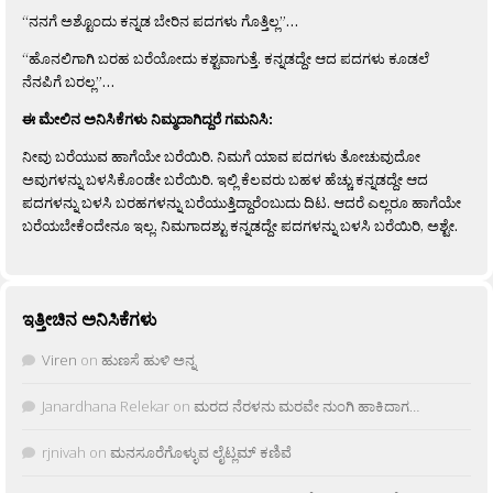
“ನನಗೆ ಅಶ್ಟೊಂದು ಕನ್ನಡ ಬೇರಿನ ಪದಗಳು ಗೊತ್ತಿಲ್ಲ”…
“ಹೊನಲಿಗಾಗಿ ಬರಹ ಬರೆಯೋದು ಕಶ್ಟವಾಗುತ್ತೆ. ಕನ್ನಡದ್ದೇ ಆದ ಪದಗಳು ಕೂಡಲೆ
ನೆನಪಿಗೆ ಬರಲ್ಲ”…
ಈ ಮೇಲಿನ ಅನಿಸಿಕೆಗಳು ನಿಮ್ಮದಾಗಿದ್ದರೆ ಗಮನಿಸಿ:
ನೀವು ಬರೆಯುವ ಹಾಗೆಯೇ ಬರೆಯಿರಿ. ನಿಮಗೆ ಯಾವ ಪದಗಳು ತೋಚುವುದೋ
ಅವುಗಳನ್ನು ಬಳಸಿಕೊಂಡೇ ಬರೆಯಿರಿ. ಇಲ್ಲಿ ಕೆಲವರು ಬಹಳ ಹೆಚ್ಚು ಕನ್ನಡದ್ದೇ ಆದ
ಪದಗಳನ್ನು ಬಳಸಿ ಬರಹಗಳನ್ನು ಬರೆಯುತ್ತಿದ್ದಾರೆಂಬುದು ದಿಟ. ಆದರೆ ಎಲ್ಲರೂ ಹಾಗೆಯೇ
ಬರೆಯಬೇಕೆಂದೇನೂ ಇಲ್ಲ. ನಿಮಗಾದಶ್ಟು ಕನ್ನಡದ್ದೇ ಪದಗಳನ್ನು ಬಳಸಿ ಬರೆಯಿರಿ, ಅಶ್ಟೇ.
ಇತ್ತೀಚಿನ ಅನಿಸಿಕೆಗಳು
Viren
on
ಹುಣಸೆ ಹುಳಿ ಅನ್ನ
Janardhana Relekar
on
ಮರದ ನೆರಳನು ಮರವೇ ನುಂಗಿ ಹಾಕಿದಾಗ…
rjnivah
on
ಮನಸೂರೆಗೊಳ್ಳುವ ಲೈಟ್ಲಮ್ ಕಣಿವೆ