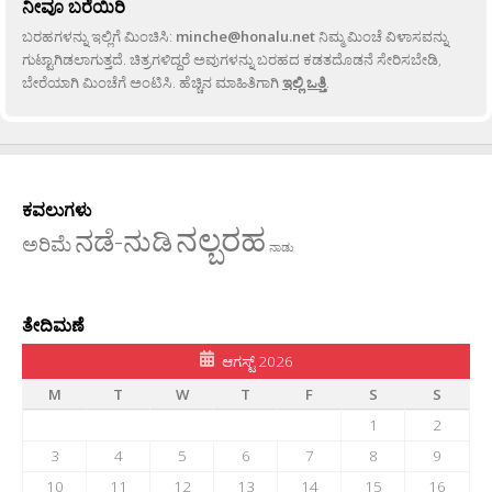
ನೀವೂ ಬರೆಯಿರಿ
ಬರಹಗಳನ್ನು ಇಲ್ಲಿಗೆ ಮಿಂಚಿಸಿ:
minche@honalu.net
ನಿಮ್ಮ ಮಿಂಚೆ ವಿಳಾಸವನ್ನು
ಗುಟ್ಟಾಗಿಡಲಾಗುತ್ತದೆ. ಚಿತ್ರಗಳಿದ್ದರೆ ಅವುಗಳನ್ನು ಬರಹದ ಕಡತದೊಡನೆ ಸೇರಿಸಬೇಡಿ,
ಬೇರೆಯಾಗಿ ಮಿಂಚೆಗೆ ಅಂಟಿಸಿ. ಹೆಚ್ಚಿನ ಮಾಹಿತಿಗಾಗಿ
ಇಲ್ಲಿ ಒತ್ತಿ
.
ಕವಲುಗಳು
ನಲ್ಬರಹ
ನಡೆ-ನುಡಿ
ಅರಿಮೆ
ನಾಡು
ತೇದಿಮಣೆ
ಆಗಸ್ಟ್ 2026
M
T
W
T
F
S
S
1
2
3
4
5
6
7
8
9
10
11
12
13
14
15
16