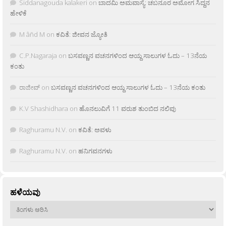
Siddanagouda kalakeri
on
ಬಾದಮಿ ಅಮವಾಸ್ಯೆ: ಚಬನೂರ ಅಮೋಗ ಸಿದ್ದನ
ಹೇಳಿಕೆ
M âñd M
on
ಕವಿತೆ: ಜೀವನ ಜ್ಯೋತಿ
C.P.Nagaraja
on
ಬಸವಣ್ಣನ ವಚನಗಳಿಂದ ಆಯ್ದ ಸಾಲುಗಳ ಓದು – 13ನೆಯ
ಕಂತು
ರಾಜೀವ್
on
ಬಸವಣ್ಣನ ವಚನಗಳಿಂದ ಆಯ್ದ ಸಾಲುಗಳ ಓದು – 13ನೆಯ ಕಂತು
K.V Shashidhara
on
ಹೊನಲುವಿಗೆ 11 ವರುಶ ತುಂಬಿದ ನಲಿವು
Raghuramu N.V.
on
ಕವಿತೆ: ಅವಳು
Raghuramu N.V.
on
ಹನಿಗವನಗಳು
ಹಳೆಯವು
ಹಳೆಯವು